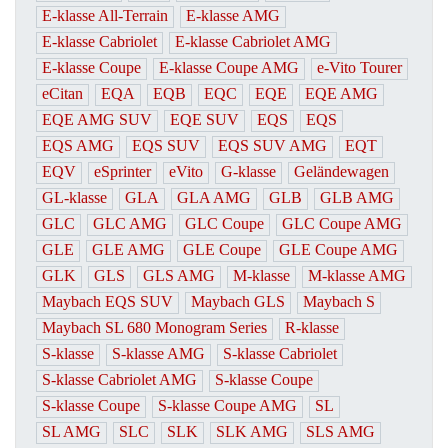
E-klasse All-Terrain
E-klasse AMG
E-klasse Cabriolet
E-klasse Cabriolet AMG
E-klasse Coupe
E-klasse Coupe AMG
e-Vito Tourer
eCitan
EQA
EQB
EQC
EQE
EQE AMG
EQE AMG SUV
EQE SUV
EQS
EQS
EQS AMG
EQS SUV
EQS SUV AMG
EQT
EQV
eSprinter
eVito
G-klasse
Geländewagen
GL-klasse
GLA
GLA AMG
GLB
GLB AMG
GLC
GLC AMG
GLC Coupe
GLC Coupe AMG
GLE
GLE AMG
GLE Coupe
GLE Coupe AMG
GLK
GLS
GLS AMG
M-klasse
M-klasse AMG
Maybach EQS SUV
Maybach GLS
Maybach S
Maybach SL 680 Monogram Series
R-klasse
S-klasse
S-klasse AMG
S-klasse Cabriolet
S-klasse Cabriolet AMG
S-klasse Coupe
S-klasse Coupe
S-klasse Coupe AMG
SL
SL AMG
SLC
SLK
SLK AMG
SLS AMG