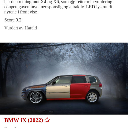
har den retning mot X4 og X6, som gjør etter min vurdering
coupeutgaven mye mer sportslig og attraktiv. LED lys rundt
nyrene i front vise
Score 9.2
Vurdert av Harald
BMW iX (2022)