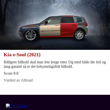
Kia e-Soul (2021)
Billigere bilhold skal man lete lenge etter. Og med både lite feil og
lang garanti så er det bekymringsfritt bilhold.
Score 8.8
Vurdert av Allroad