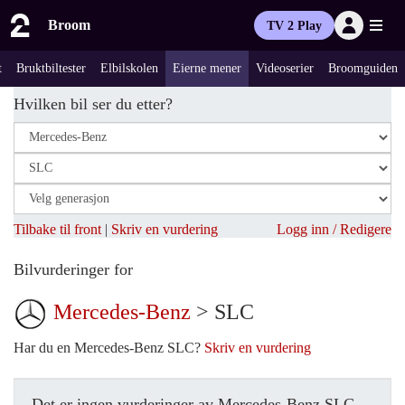
Broom
TV 2 Play
t
Bruktbiltester
Elbilskolen
Eierne mener
Videoserier
Broomguiden
Hvilken bil ser du etter?
Tilbake til front
|
Skriv en vurdering
Logg inn / Redigere
Bilvurderinger for
Mercedes-Benz
> SLC
Har du en Mercedes-Benz SLC?
Skriv en vurdering
Det er ingen vurderinger av Mercedes-Benz SLC