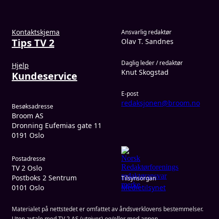
Kontaktskjema
Ansvarlig redaktør
Tips TV 2
Olav T. Sandnes
Daglig leder / redaktør
Hjelp
Knut Skogstad
Kundeservice
E-post
redaksjonen@broom.no
Besøksadresse
Broom AS
Dronning Eufemias gate 11
0191 Oslo
Postadresse
TV 2 Oslo
Postboks 2 Sentrum
Tilsynsorgan
0101 Oslo
Medietilsynet
Materialet på nettstedet er omfattet av åndsverklovens bestemmelser.
Uten avtale med TV 2 AS (utgiver) og/eller med annen