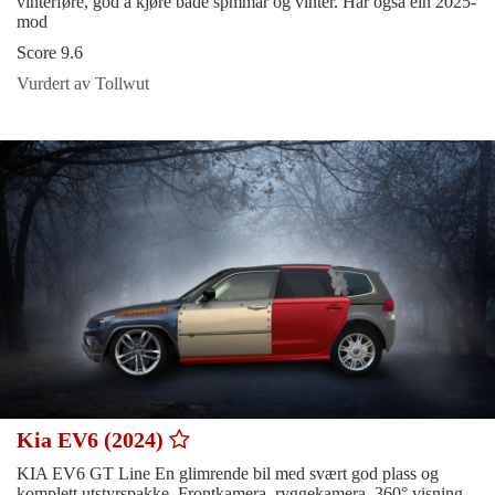
vinterføre, god å kjøre både spmmar og vinter. Har også ein 2025-
mod
Score 9.6
Vurdert av Tollwut
Kia EV6 (2024)
KIA EV6 GT Line En glimrende bil med svært god plass og
komplett utstyrspakke. Frontkamera, ryggekamera, 360° visning,