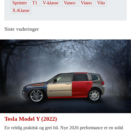
Sprinter
T1
V-klasse
Vaneo
Viano
Vito
X-Klasse
Siste vuderinger
Tesla Model Y (2022)
En veldig praktisk og grei bil. Nye 2026 performance er en solid