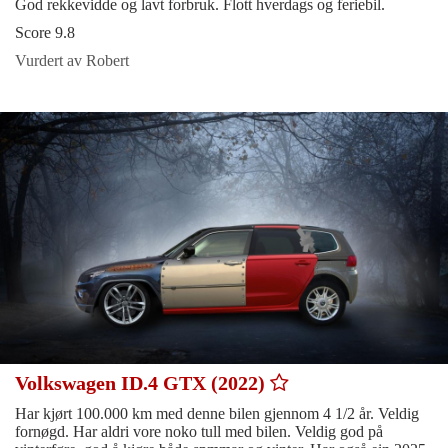
God rekkevidde og lavt forbruk. Flott hverdags og feriebil.
Score 9.8
Vurdert av Robert
Volkswagen ID.4 GTX (2022)
Har kjørt 100.000 km med denne bilen gjennom 4 1/2 år. Veldig
fornøgd. Har aldri vore noko tull med bilen. Veldig god på