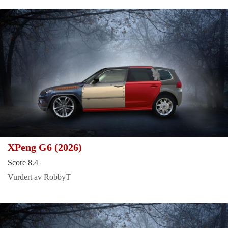
XPeng G6 (2026)
Score 8.4
Vurdert av RobbyT