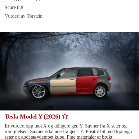
Score 8.8
Vurdert av Torstein
Tesla Model Y (2026)
Er vurdert opp mot X og tidligere gen Y. Savner fra X seter og
romfølelsen. Savner ikke noe fra gen1 Y. Positiv bil med kjøling i
seter og godt støydempet kupe. Fine materialer er brukt.