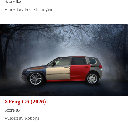
Score 8.2
Vurdert av FocusLuringen
XPeng G6 (2026)
Score 8.4
Vurdert av RobbyT