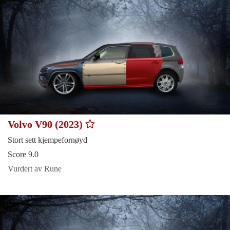
Volvo V90 (2023)
Stort sett kjempefornøyd
Score 9.0
Vurdert av Rune