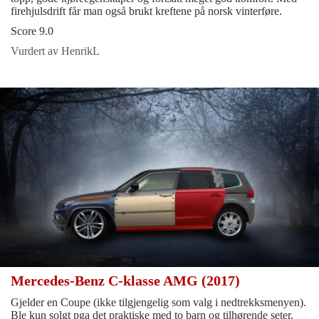
firehjulsdrift får man også brukt kreftene på norsk vinterføre.
Score 9.0
Vurdert av HenrikL
Mercedes-Benz C-klasse AMG (2017)
Gjelder en Coupe (ikke tilgjengelig som valg i nedtrekksmenyen).
Ble kun solgt pga det praktiske med to barn og tilhørende seter.