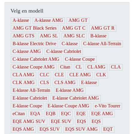
Velg en modell
A-klasse
A-klasse AMG
AMG GT
AMG GT Black Series
AMG GT C
AMG GT R
AMG GTS
AMG SL
AMG SLC
B-klasse
B-klasse Electric Drive
C-klasse
C-klasse All-Terrain
C-klasse AMG
C-klasse Cabriolet
C-klasse Cabriolet AMG
C-klasse Coupe
C-klasse Coupe AMG
Citan
CL
CL AMG
CLA
CLA AMG
CLC
CLE
CLE AMG
CLK
CLK AMG
CLS
CLS AMG
E-klasse
E-klasse All-Terrain
E-klasse AMG
E-klasse Cabriolet
E-klasse Cabriolet AMG
E-klasse Coupe
E-klasse Coupe AMG
e-Vito Tourer
eCitan
EQA
EQB
EQC
EQE
EQE AMG
EQE AMG SUV
EQE SUV
EQS
EQS
EQS AMG
EQS SUV
EQS SUV AMG
EQT