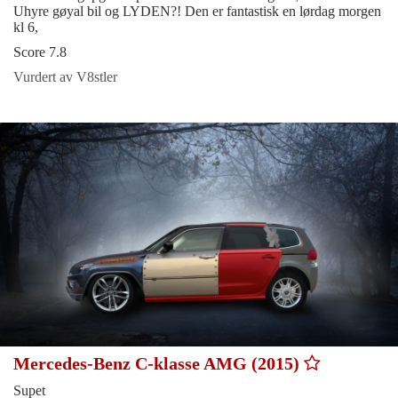
Uhyre gøyal bil og LYDEN?! Den er fantastisk en lørdag morgen
kl 6,
Score 7.8
Vurdert av V8stler
Mercedes-Benz C-klasse AMG (2015)
Supet