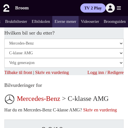
Broom
TV 2 Play
t
Bruktbiltester
Elbilskolen
Eierne mener
Videoserier
Broomguiden
Hvilken bil ser du etter?
Tilbake til front
|
Skriv en vurdering
Logg inn / Redigere
Bilvurderinger for
Mercedes-Benz
> C-klasse AMG
Har du en Mercedes-Benz C-klasse AMG?
Skriv en vurdering