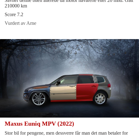
Savner denne bilen allerede da motor havarerte etter 20 mnd. Gått
210000 km
Score 7.2
Vurdert av Arne
Maxus Euniq MPV (2022)
Stor bil for pengene, men dessverre får man det man betaler for