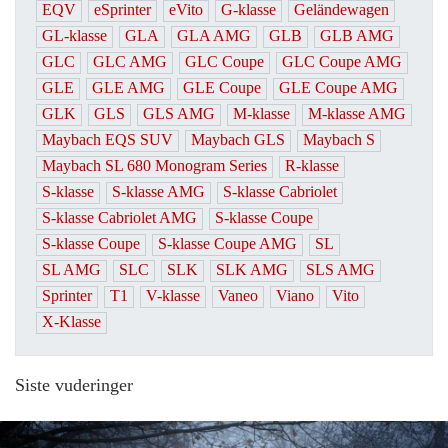
EQV
eSprinter
eVito
G-klasse
Geländewagen
GL-klasse
GLA
GLA AMG
GLB
GLB AMG
GLC
GLC AMG
GLC Coupe
GLC Coupe AMG
GLE
GLE AMG
GLE Coupe
GLE Coupe AMG
GLK
GLS
GLS AMG
M-klasse
M-klasse AMG
Maybach EQS SUV
Maybach GLS
Maybach S
Maybach SL 680 Monogram Series
R-klasse
S-klasse
S-klasse AMG
S-klasse Cabriolet
S-klasse Cabriolet AMG
S-klasse Coupe
S-klasse Coupe
S-klasse Coupe AMG
SL
SL AMG
SLC
SLK
SLK AMG
SLS AMG
Sprinter
T1
V-klasse
Vaneo
Viano
Vito
X-Klasse
Siste vuderinger