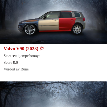
Volvo V90 (2023)
Stort sett kjempefornøyd
Score 9.0
Vurdert av Rune