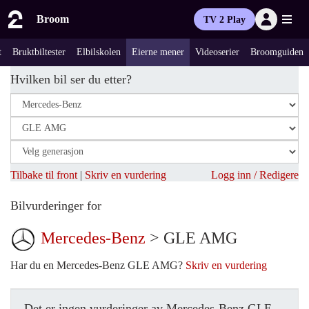
Broom
TV 2 Play
t
Bruktbiltester
Elbilskolen
Eierne mener
Videoserier
Broomguiden
Hvilken bil ser du etter?
Tilbake til front
|
Skriv en vurdering
Logg inn / Redigere
Bilvurderinger for
Mercedes-Benz
> GLE AMG
Har du en Mercedes-Benz GLE AMG?
Skriv en vurdering
Det er ingen vurderinger av Mercedes-Benz GLE