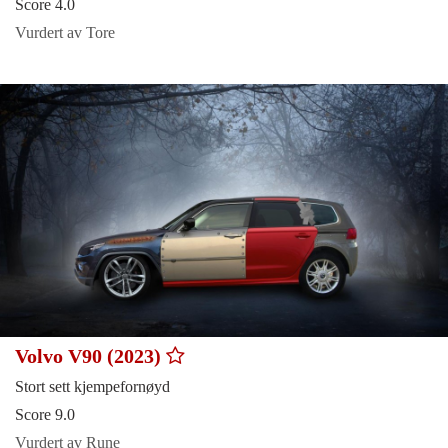
Score 4.0
Vurdert av Tore
Volvo V90 (2023)
Stort sett kjempefornøyd
Score 9.0
Vurdert av Rune