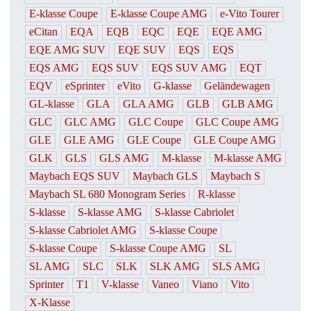
E-klasse Coupe
E-klasse Coupe AMG
e-Vito Tourer
eCitan
EQA
EQB
EQC
EQE
EQE AMG
EQE AMG SUV
EQE SUV
EQS
EQS
EQS AMG
EQS SUV
EQS SUV AMG
EQT
EQV
eSprinter
eVito
G-klasse
Geländewagen
GL-klasse
GLA
GLA AMG
GLB
GLB AMG
GLC
GLC AMG
GLC Coupe
GLC Coupe AMG
GLE
GLE AMG
GLE Coupe
GLE Coupe AMG
GLK
GLS
GLS AMG
M-klasse
M-klasse AMG
Maybach EQS SUV
Maybach GLS
Maybach S
Maybach SL 680 Monogram Series
R-klasse
S-klasse
S-klasse AMG
S-klasse Cabriolet
S-klasse Cabriolet AMG
S-klasse Coupe
S-klasse Coupe
S-klasse Coupe AMG
SL
SL AMG
SLC
SLK
SLK AMG
SLS AMG
Sprinter
T1
V-klasse
Vaneo
Viano
Vito
X-Klasse