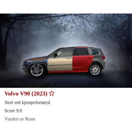
Volvo V90 (2023)
Stort sett kjempefornøyd
Score 9.0
Vurdert av Rune