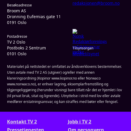
redaksjonen@broom.no
Besøksadresse
Broom AS
Dronning Eufemias gate 11
0191 Oslo
Postadresse
TV 2 Oslo
Postboks 2 Sentrum
Tilsynsorgan
0101 Oslo
Medietilsynet
Materialet på nettstedet er omfattet av åndsverklovens bestemmelser.
Uten avtale med TV 2 AS (utgiver) og/eller med annen
klareringsordning (Kopinor www.kopinor.no eller Norwaco
www.norwaco.no), er enhver lagring, eksemplarfremstilling og
tilgjengeliggjøring (herunder visning) bare tillatt når det er hjemlet i lov
(til privat bruk, sitat og lignende). Utnyttelse i strid med lov eller avtale
medfører erstatningsansvar, og kan straffes med bøter eller fengsel.
Kontakt TV 2
Jobb i TV 2
Presse­tjenesten
Om personvern