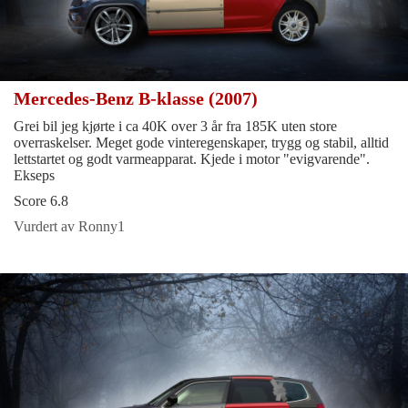
Mercedes-Benz B-klasse (2007)
Grei bil jeg kjørte i ca 40K over 3 år fra 185K uten store
overraskelser. Meget gode vinteregenskaper, trygg og stabil, alltid
lettstartet og godt varmeapparat. Kjede i motor "evigvarende".
Ekseps
Score 6.8
Vurdert av Ronny1