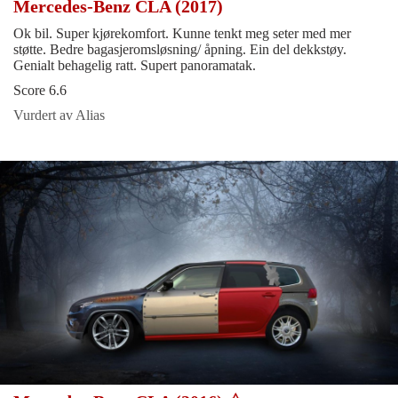
Mercedes-Benz CLA (2017)
Ok bil. Super kjørekomfort. Kunne tenkt meg seter med mer
støtte. Bedre bagasjeromsløsning/ åpning. Ein del dekkstøy.
Genialt behagelig ratt. Supert panoramatak.
Score 6.6
Vurdert av Alias