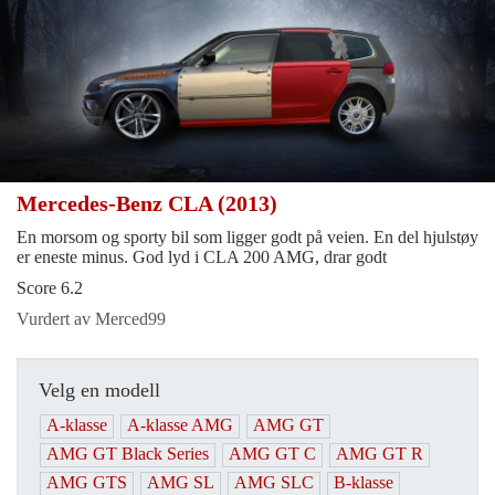
Mercedes-Benz CLA (2013)
En morsom og sporty bil som ligger godt på veien. En del hjulstøy
er eneste minus. God lyd i CLA 200 AMG, drar godt
Score 6.2
Vurdert av Merced99
Velg en modell
A-klasse
A-klasse AMG
AMG GT
AMG GT Black Series
AMG GT C
AMG GT R
AMG GTS
AMG SL
AMG SLC
B-klasse