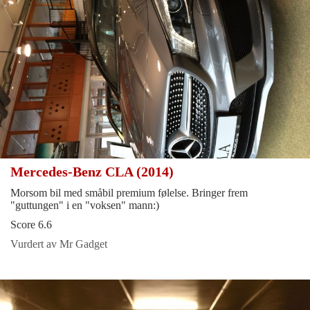
Mercedes-Benz CLA (2014)
Morsom bil med småbil premium følelse. Bringer frem
"guttungen" i en "voksen" mann:)
Score 6.6
Vurdert av Mr Gadget