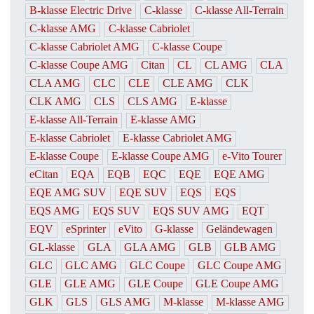
B-klasse Electric Drive
C-klasse
C-klasse All-Terrain
C-klasse AMG
C-klasse Cabriolet
C-klasse Cabriolet AMG
C-klasse Coupe
C-klasse Coupe AMG
Citan
CL
CL AMG
CLA
CLA AMG
CLC
CLE
CLE AMG
CLK
CLK AMG
CLS
CLS AMG
E-klasse
E-klasse All-Terrain
E-klasse AMG
E-klasse Cabriolet
E-klasse Cabriolet AMG
E-klasse Coupe
E-klasse Coupe AMG
e-Vito Tourer
eCitan
EQA
EQB
EQC
EQE
EQE AMG
EQE AMG SUV
EQE SUV
EQS
EQS
EQS AMG
EQS SUV
EQS SUV AMG
EQT
EQV
eSprinter
eVito
G-klasse
Geländewagen
GL-klasse
GLA
GLA AMG
GLB
GLB AMG
GLC
GLC AMG
GLC Coupe
GLC Coupe AMG
GLE
GLE AMG
GLE Coupe
GLE Coupe AMG
GLK
GLS
GLS AMG
M-klasse
M-klasse AMG