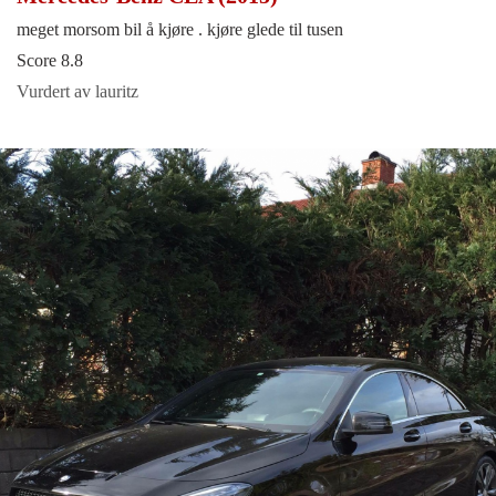
meget morsom bil å kjøre . kjøre glede til tusen
Score 8.8
Vurdert av lauritz