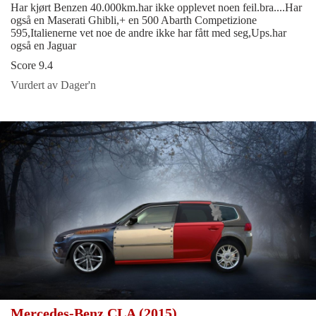
Har kjørt Benzen 40.000km.har ikke opplevet noen feil.bra....Har
også en Maserati Ghibli,+ en 500 Abarth Competizione
595,Italienerne vet noe de andre ikke har fått med seg,Ups.har
også en Jaguar
Score 9.4
Vurdert av Dager'n
Mercedes-Benz CLA (2015)