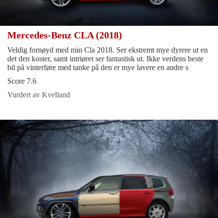
Mercedes-Benz CLA (2018)
Veldig fornøyd med min Cla 2018. Ser ekstremt mye dyrere ut en
det den koster, samt intriøret ser fantastisk ut. Ikke verdens beste
bil på vinterføre med tanke på den er mye lavere en andre s
Score 7.6
Vurdert av Kvelland