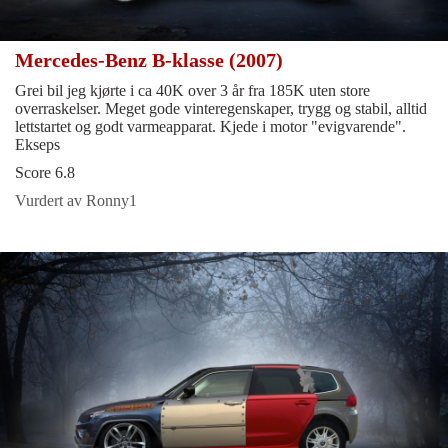
Mercedes-Benz B-klasse (2007)
Grei bil jeg kjørte i ca 40K over 3 år fra 185K uten store
overraskelser. Meget gode vinteregenskaper, trygg og stabil, alltid
lettstartet og godt varmeapparat. Kjede i motor "evigvarende".
Ekseps
Score 6.8
Vurdert av Ronny1