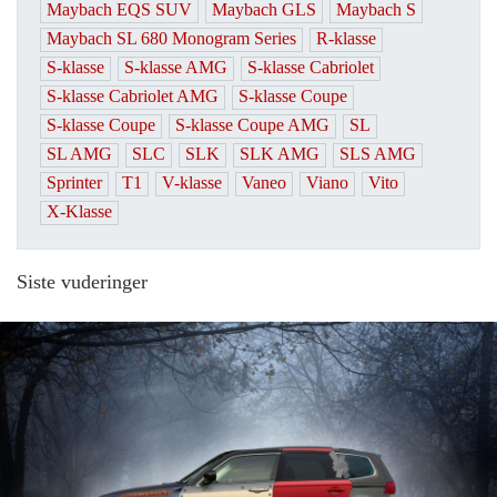
Maybach EQS SUV
Maybach GLS
Maybach S
Maybach SL 680 Monogram Series
R-klasse
S-klasse
S-klasse AMG
S-klasse Cabriolet
S-klasse Cabriolet AMG
S-klasse Coupe
S-klasse Coupe
S-klasse Coupe AMG
SL
SL AMG
SLC
SLK
SLK AMG
SLS AMG
Sprinter
T1
V-klasse
Vaneo
Viano
Vito
X-Klasse
Siste vuderinger