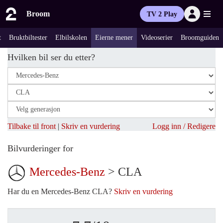
Broom
TV 2 Play
t
Bruktbiltester
Elbilskolen
Eierne mener
Videoserier
Broomguiden
Hvilken bil ser du etter?
Tilbake til front
|
Skriv en vurdering
Logg inn / Redigere
Bilvurderinger for
Mercedes-Benz
> CLA
Har du en Mercedes-Benz CLA?
Skriv en vurdering