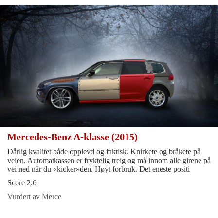
Mercedes-Benz A-klasse (2015)
Dårlig kvalitet både opplevd og faktisk. Knirkete og bråkete på
veien. Automatkassen er fryktelig treig og må innom alle girene på
vei ned når du «kicker»den. Høyt forbruk. Det eneste positi
Score 2.6
Vurdert av Merce