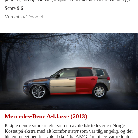
Score 9.6
Vurdert av Trooond
Mercedes-Benz A-klasse (2013)
Kjøpte denne som konebil som en av de første leverte i Norge.
Kostet på ekstra med alt komfor utstyr som var tilgjengelig, og det
ble en meget pen bil, valgt ikke å ha AMG iåm at jeg var redd den