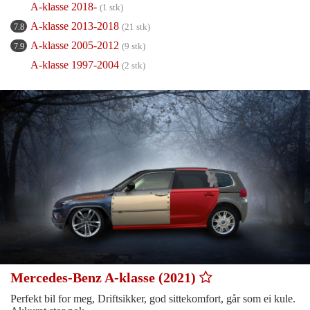
A-klasse 2018-
(1 stk)
A-klasse 2013-2018
(21 stk)
7.8
A-klasse 2005-2012
(9 stk)
7.9
A-klasse 1997-2004
(2 stk)
Mercedes-Benz A-klasse (2021)
Perfekt bil for meg, Driftsikker, god sittekomfort, går som ei kule.