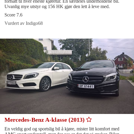
fortsatt til hver eneste kjøretur. En særdeles underholdene bil.
Uvanlig mye utstyr og 156 HK gjør den lett å leve med.
Score 7.6
Vurdert av Indigo68
Mercedes-Benz A-klasse (2013)
En veldig god og sportslig bil å kjøre, mister litt komfort med