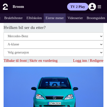
Broom
TV 2 Play
t
Bruktbiltester
Elbilskolen
Eierne mener
Videoserier
Broomguiden
Hvilken bil ser du etter?
Tilbake til front
|
Skriv en vurdering
Logg inn / Redigere