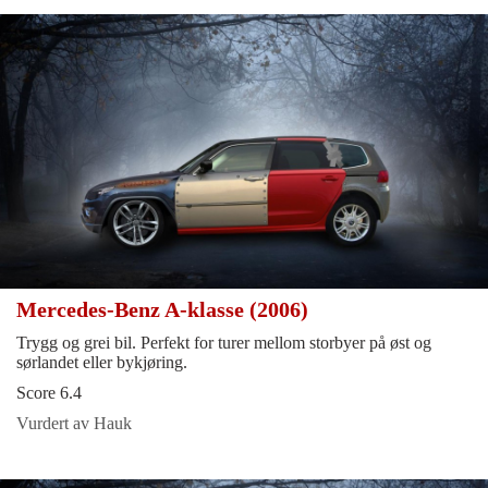
Mercedes-Benz A-klasse (2006)
Trygg og grei bil. Perfekt for turer mellom storbyer på øst og
sørlandet eller bykjøring.
Score 6.4
Vurdert av Hauk