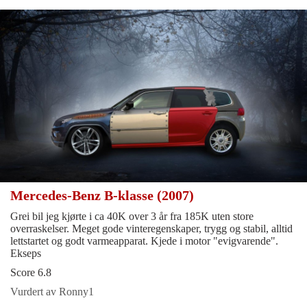
Mercedes-Benz B-klasse (2007)
Grei bil jeg kjørte i ca 40K over 3 år fra 185K uten store
overraskelser. Meget gode vinteregenskaper, trygg og stabil, alltid
lettstartet og godt varmeapparat. Kjede i motor "evigvarende".
Ekseps
Score 6.8
Vurdert av Ronny1