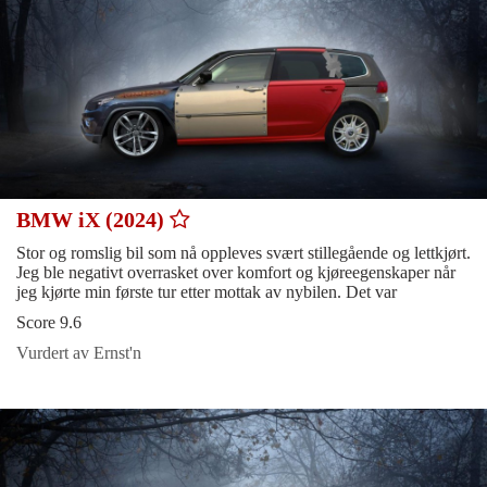
BMW iX (2024)
Stor og romslig bil som nå oppleves svært stillegående og lettkjørt.
Jeg ble negativt overrasket over komfort og kjøreegenskaper når
jeg kjørte min første tur etter mottak av nybilen. Det var
Score 9.6
Vurdert av Ernst'n