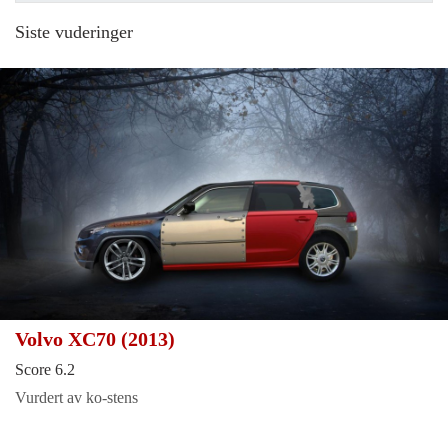
Siste vuderinger
Volvo XC70 (2013)
Score 6.2
Vurdert av ko-stens