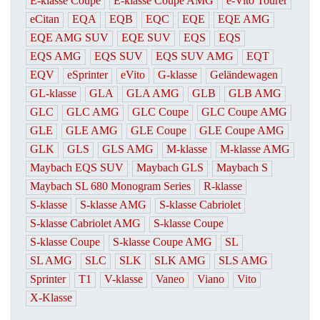
E-klasse Coupe
E-klasse Coupe AMG
e-Vito Tourer
eCitan
EQA
EQB
EQC
EQE
EQE AMG
EQE AMG SUV
EQE SUV
EQS
EQS
EQS AMG
EQS SUV
EQS SUV AMG
EQT
EQV
eSprinter
eVito
G-klasse
Geländewagen
GL-klasse
GLA
GLA AMG
GLB
GLB AMG
GLC
GLC AMG
GLC Coupe
GLC Coupe AMG
GLE
GLE AMG
GLE Coupe
GLE Coupe AMG
GLK
GLS
GLS AMG
M-klasse
M-klasse AMG
Maybach EQS SUV
Maybach GLS
Maybach S
Maybach SL 680 Monogram Series
R-klasse
S-klasse
S-klasse AMG
S-klasse Cabriolet
S-klasse Cabriolet AMG
S-klasse Coupe
S-klasse Coupe
S-klasse Coupe AMG
SL
SL AMG
SLC
SLK
SLK AMG
SLS AMG
Sprinter
T1
V-klasse
Vaneo
Viano
Vito
X-Klasse