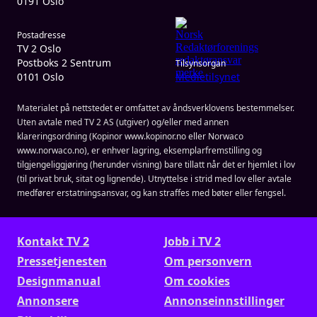
0191 Oslo
Postadresse
TV 2 Oslo
Postboks 2 Sentrum
Tilsynsorgan
0101 Oslo
Medietilsynet
Materialet på nettstedet er omfattet av åndsverklovens bestemmelser.
Uten avtale med TV 2 AS (utgiver) og/eller med annen
klareringsordning (Kopinor www.kopinor.no eller Norwaco
www.norwaco.no), er enhver lagring, eksemplarfremstilling og
tilgjengeliggjøring (herunder visning) bare tillatt når det er hjemlet i lov
(til privat bruk, sitat og lignende). Utnyttelse i strid med lov eller avtale
medfører erstatningsansvar, og kan straffes med bøter eller fengsel.
Kontakt TV 2
Jobb i TV 2
Presse­tjenesten
Om personvern
Designmanual
Om cookies
Annonsere
Annonseinnstillinger