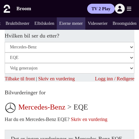
Broom
TV 2 Play
t
Bruktbiltester
Elbilskolen
Eierne mener
Videoserier
Broomguiden
Hvilken bil ser du etter?
Tilbake til front
|
Skriv en vurdering
Logg inn / Redigere
Bilvurderinger for
Mercedes-Benz
> EQE
Har du en Mercedes-Benz EQE?
Skriv en vurdering
Det er ingen vurderinger av Mercedes-Benz EQE