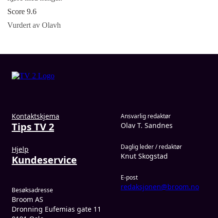
Score 9.6
Vurdert av Olavh
Kontaktskjema
Ansvarlig redaktør
Tips TV 2
Olav T. Sandnes
Daglig leder / redaktør
Hjelp
Knut Skogstad
Kundeservice
E-post
redaksjonen@broom.no
Besøksadresse
Broom AS
Dronning Eufemias gate 11