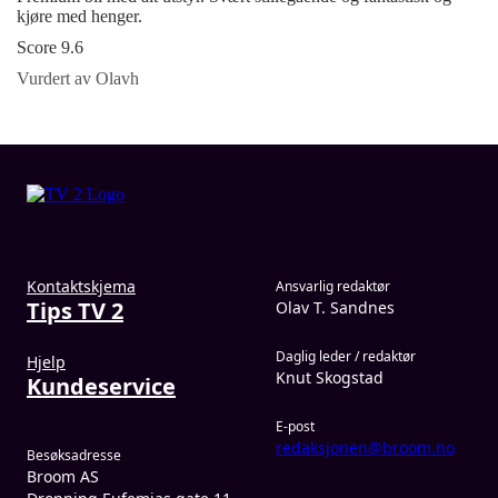
kjøre med henger.
Score 9.6
Vurdert av Olavh
Kontaktskjema
Ansvarlig redaktør
Tips TV 2
Olav T. Sandnes
Daglig leder / redaktør
Hjelp
Knut Skogstad
Kundeservice
E-post
redaksjonen@broom.no
Besøksadresse
Broom AS