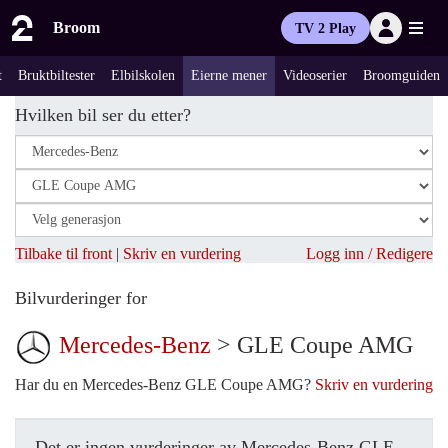
Broom
TV 2 Play
t
Bruktbiltester
Elbilskolen
Eierne mener
Videoserier
Broomguiden
Hvilken bil ser du etter?
Tilbake til front
|
Skriv en vurdering
Logg inn / Redigere
Bilvurderinger for
Mercedes-Benz
> GLE Coupe AMG
Har du en Mercedes-Benz GLE Coupe AMG?
Skriv en vurdering
Det er ingen vurderinger av Mercedes-Benz GLE