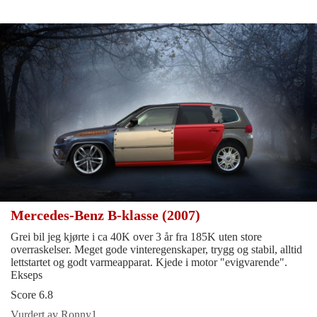
Mercedes-Benz B-klasse (2007)
Grei bil jeg kjørte i ca 40K over 3 år fra 185K uten store
overraskelser. Meget gode vinteregenskaper, trygg og stabil, alltid
lettstartet og godt varmeapparat. Kjede i motor "evigvarende".
Ekseps
Score 6.8
Vurdert av Ronny1