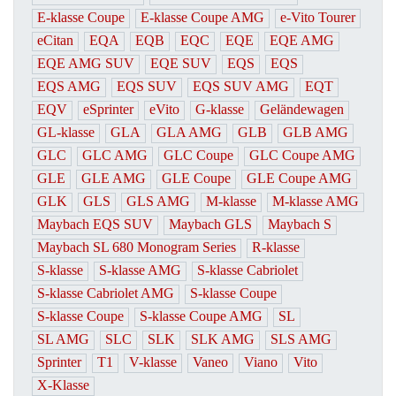
E-klasse Coupe
E-klasse Coupe AMG
e-Vito Tourer
eCitan
EQA
EQB
EQC
EQE
EQE AMG
EQE AMG SUV
EQE SUV
EQS
EQS
EQS AMG
EQS SUV
EQS SUV AMG
EQT
EQV
eSprinter
eVito
G-klasse
Geländewagen
GL-klasse
GLA
GLA AMG
GLB
GLB AMG
GLC
GLC AMG
GLC Coupe
GLC Coupe AMG
GLE
GLE AMG
GLE Coupe
GLE Coupe AMG
GLK
GLS
GLS AMG
M-klasse
M-klasse AMG
Maybach EQS SUV
Maybach GLS
Maybach S
Maybach SL 680 Monogram Series
R-klasse
S-klasse
S-klasse AMG
S-klasse Cabriolet
S-klasse Cabriolet AMG
S-klasse Coupe
S-klasse Coupe
S-klasse Coupe AMG
SL
SL AMG
SLC
SLK
SLK AMG
SLS AMG
Sprinter
T1
V-klasse
Vaneo
Viano
Vito
X-Klasse