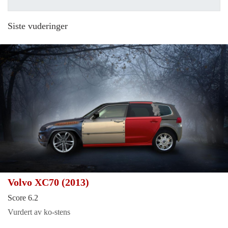
Siste vuderinger
Volvo XC70 (2013)
Score 6.2
Vurdert av ko-stens