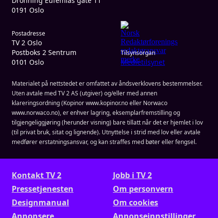
Dronning Eufemias gate 11
0191 Oslo
Postadresse
TV 2 Oslo
Postboks 2 Sentrum
Tilsynsorgan
0101 Oslo
Medietilsynet
Materialet på nettstedet er omfattet av åndsverklovens bestemmelser.
Uten avtale med TV 2 AS (utgiver) og/eller med annen
klareringsordning (Kopinor www.kopinor.no eller Norwaco
www.norwaco.no), er enhver lagring, eksemplarfremstilling og
tilgjengeliggjøring (herunder visning) bare tillatt når det er hjemlet i lov
(til privat bruk, sitat og lignende). Utnyttelse i strid med lov eller avtale
medfører erstatningsansvar, og kan straffes med bøter eller fengsel.
Kontakt TV 2
Jobb i TV 2
Presse­tjenesten
Om personvern
Designmanual
Om cookies
Annonsere
Annonseinnstillinger