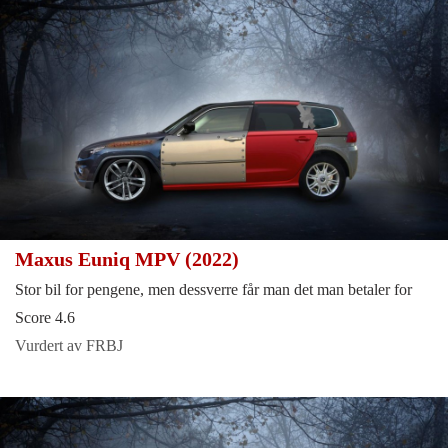
Maxus Euniq MPV (2022)
Stor bil for pengene, men dessverre får man det man betaler for
Score 4.6
Vurdert av FRBJ