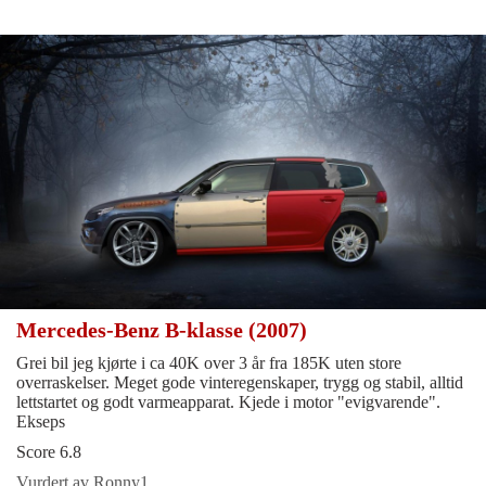
Mercedes-Benz B-klasse (2007)
Grei bil jeg kjørte i ca 40K over 3 år fra 185K uten store
overraskelser. Meget gode vinteregenskaper, trygg og stabil, alltid
lettstartet og godt varmeapparat. Kjede i motor "evigvarende".
Ekseps
Score 6.8
Vurdert av Ronny1