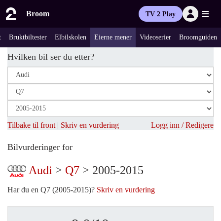
Broom
TV 2 Play
t
Bruktbiltester
Elbilskolen
Eierne mener
Videoserier
Broomguiden
Hvilken bil ser du etter?
Tilbake til front
|
Skriv en vurdering
Logg inn / Redigere
Bilvurderinger for
Audi
>
Q7
> 2005-2015
Har du en Q7 (2005-2015)?
Skriv en vurdering