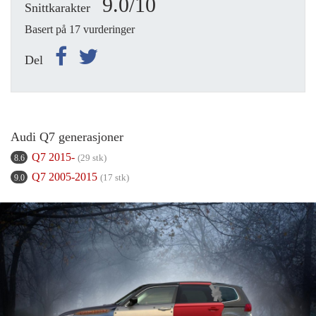
9.0/10
Snittkarakter
Basert på 17 vurderinger
Del
Audi Q7 generasjoner
Q7 2015-
(29 stk)
8.6
Q7 2005-2015
(17 stk)
9.0