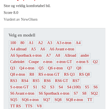
Stor og veldig komfortabel bil.
Score 8.0
Vurdert av NewOlsen
Velg en modell
100
80
A1
A2
A3
A3 e-tron
A4
A4 allroad
A5
A6
A6 Avant e-tron
A6 Sportback e-tron
A7
A8
Allroad
andre
Cabriolet
Coupe
e-tron
e-tron GT
e-tron S
Q2
Q3
Q4 e-tron
Q5
Q6 e-tron
Q7
Q8
Q8 e-tron
R8
RS e-tron GT
RS Q3
RS Q8
RS3
RS4
RS5
RS6
RS6 GT
RS7
S e-tron GT
S1
S2
S3
S4
S4 (100)
S5
S6
S6 Avant e-tron
S6 Sportback e-tron
S7
S8
SQ2
SQ5
SQ6 e-tron
SQ7
SQ8
SQ8 e-tron
TT
TT RS
TTS
V8