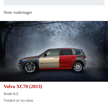
Siste vuderinger
Volvo XC70 (2013)
Score 6.2
Vurdert av ko-stens