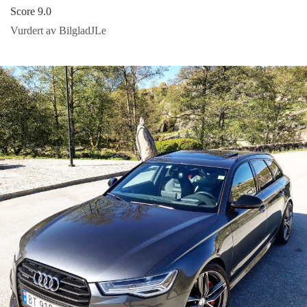
Score 9.0
Vurdert av BilgladJLe