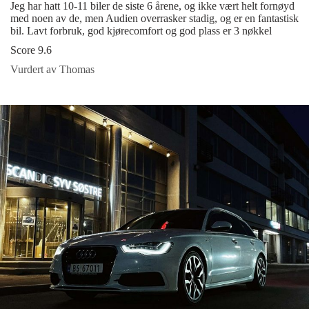
Jeg har hatt 10-11 biler de siste 6 årene, og ikke vært helt fornøyd
med noen av de, men Audien overrasker stadig, og er en fantastisk
bil. Lavt forbruk, god kjørecomfort og god plass er 3 nøkkel
Score 9.6
Vurdert av Thomas