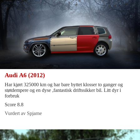
Audi A6 (2012)
Har kjørt 325000 km og har bare byttet klosser to ganger og
støtdempere og en dyse ,fantastisk driftssikker bil. Litt dyr i
forbruk
Score 8.8
Vurdert av Spjarne