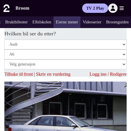
Broom
TV 2 Play
t
Bruktbiltester
Elbilskolen
Eierne mener
Videoserier
Broomguiden
Hvilken bil ser du etter?
Tilbake til front
|
Skriv en vurdering
Logg inn / Redigere