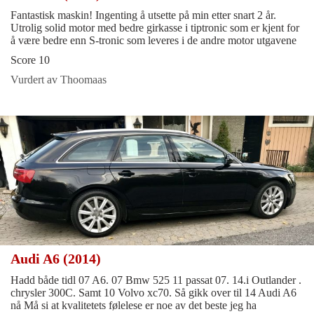
Fantastisk maskin! Ingenting å utsette på min etter snart 2 år.
Utrolig solid motor med bedre girkasse i tiptronic som er kjent for
å være bedre enn S-tronic som leveres i de andre motor utgavene
Score 10
Vurdert av Thoomaas
Audi A6 (2014)
Hadd både tidl 07 A6. 07 Bmw 525 11 passat 07. 14.i Outlander .
chrysler 300C. Samt 10 Volvo xc70. Så gikk over til 14 Audi A6
nå Må si at kvalitetets følelese er noe av det beste jeg ha