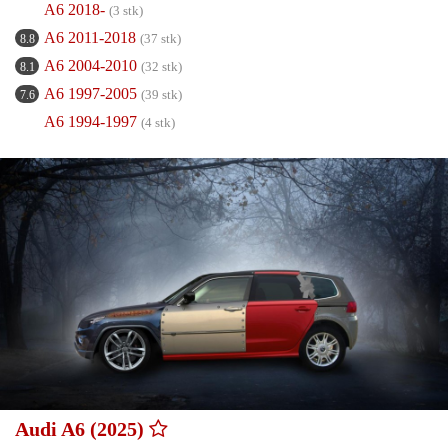
A6 2018-
(3 stk)
A6 2011-2018
(37 stk)
8.8
A6 2004-2010
(32 stk)
8.1
A6 1997-2005
(39 stk)
7.6
A6 1994-1997
(4 stk)
Audi A6 (2025)