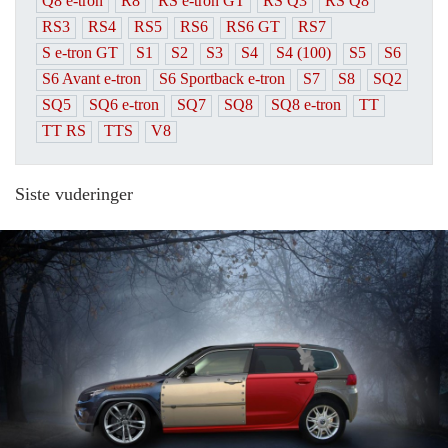
Q8 e-tron
R8
RS e-tron GT
RS Q3
RS Q8
RS3
RS4
RS5
RS6
RS6 GT
RS7
S e-tron GT
S1
S2
S3
S4
S4 (100)
S5
S6
S6 Avant e-tron
S6 Sportback e-tron
S7
S8
SQ2
SQ5
SQ6 e-tron
SQ7
SQ8
SQ8 e-tron
TT
TT RS
TTS
V8
Siste vuderinger