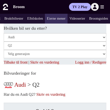
Broom
TV 2 Play
t
Bruktbiltester
Elbilskolen
Eierne mener
Videoserier
Broomguiden
Hvilken bil ser du etter?
Tilbake til front
|
Skriv en vurdering
Logg inn / Redigere
Bilvurderinger for
Audi
> Q2
Har du en Audi Q2?
Skriv en vurdering