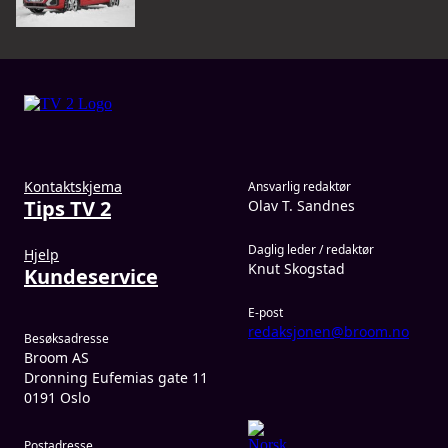
Kontaktskjema
Ansvarlig redaktør
Tips TV 2
Olav T. Sandnes
Daglig leder / redaktør
Hjelp
Knut Skogstad
Kundeservice
E-post
redaksjonen@broom.no
Besøksadresse
Broom AS
Dronning Eufemias gate 11
0191 Oslo
Postadresse