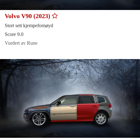
Volvo V90 (2023)
Stort sett kjempefornøyd
Score 9.0
Vurdert av Rune