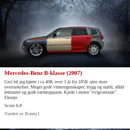
Mercedes-Benz B-klasse (2007)
Grei bil jeg kjørte i ca 40K over 3 år fra 185K uten store
overraskelser. Meget gode vinteregenskaper, trygg og stabil, alltid
lettstartet og godt varmeapparat. Kjede i motor "evigvarende".
Ekseps
Score 6.8
Vurdert av Ronny1