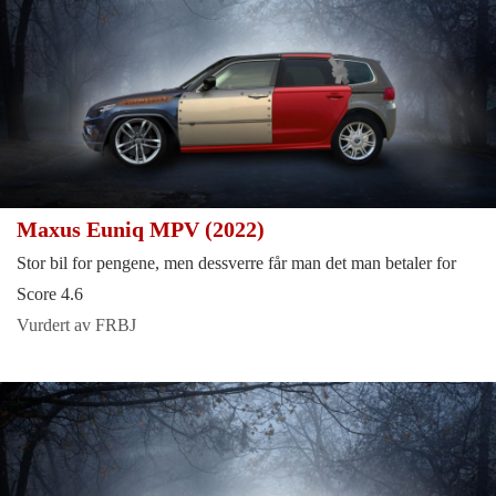
Maxus Euniq MPV (2022)
Stor bil for pengene, men dessverre får man det man betaler for
Score 4.6
Vurdert av FRBJ