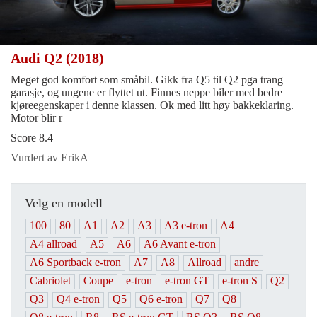
Audi Q2 (2018)
Meget god komfort som småbil. Gikk fra Q5 til Q2 pga trang
garasje, og ungene er flyttet ut. Finnes neppe biler med bedre
kjøreegenskaper i denne klassen. Ok med litt høy bakkeklaring.
Motor blir r
Score 8.4
Vurdert av ErikA
Velg en modell
100
80
A1
A2
A3
A3 e-tron
A4
A4 allroad
A5
A6
A6 Avant e-tron
A6 Sportback e-tron
A7
A8
Allroad
andre
Cabriolet
Coupe
e-tron
e-tron GT
e-tron S
Q2
Q3
Q4 e-tron
Q5
Q6 e-tron
Q7
Q8