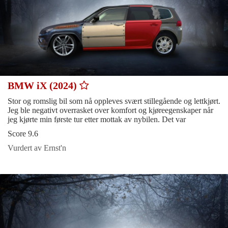
BMW iX (2024)
Stor og romslig bil som nå oppleves svært stillegående og lettkjørt.
Jeg ble negativt overrasket over komfort og kjøreegenskaper når
jeg kjørte min første tur etter mottak av nybilen. Det var
Score 9.6
Vurdert av Ernst'n