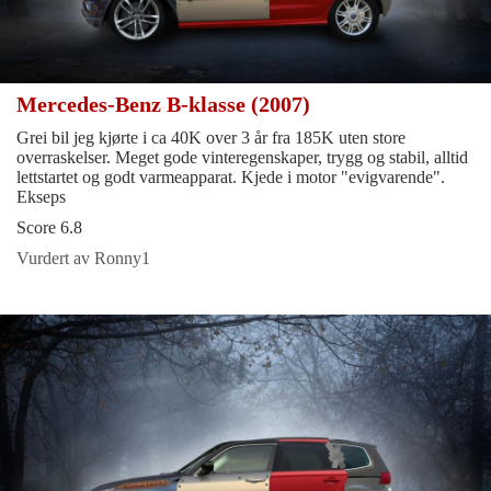
Mercedes-Benz B-klasse (2007)
Grei bil jeg kjørte i ca 40K over 3 år fra 185K uten store
overraskelser. Meget gode vinteregenskaper, trygg og stabil, alltid
lettstartet og godt varmeapparat. Kjede i motor "evigvarende".
Ekseps
Score 6.8
Vurdert av Ronny1