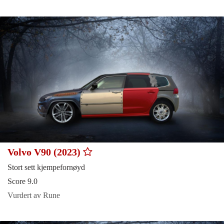
Volvo V90 (2023)
Stort sett kjempefornøyd
Score 9.0
Vurdert av Rune