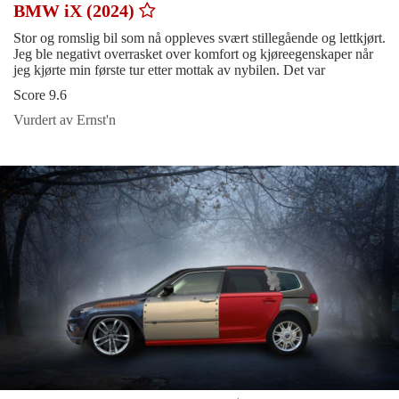
BMW iX (2024)
Stor og romslig bil som nå oppleves svært stillegående og lettkjørt.
Jeg ble negativt overrasket over komfort og kjøreegenskaper når
jeg kjørte min første tur etter mottak av nybilen. Det var
Score 9.6
Vurdert av Ernst'n