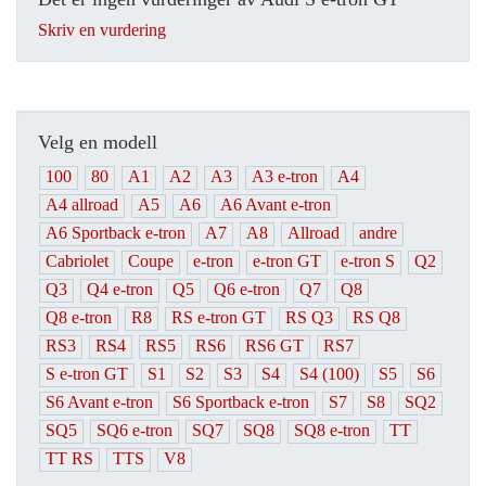
Skriv en vurdering
Velg en modell
100
80
A1
A2
A3
A3 e-tron
A4
A4 allroad
A5
A6
A6 Avant e-tron
A6 Sportback e-tron
A7
A8
Allroad
andre
Cabriolet
Coupe
e-tron
e-tron GT
e-tron S
Q2
Q3
Q4 e-tron
Q5
Q6 e-tron
Q7
Q8
Q8 e-tron
R8
RS e-tron GT
RS Q3
RS Q8
RS3
RS4
RS5
RS6
RS6 GT
RS7
S e-tron GT
S1
S2
S3
S4
S4 (100)
S5
S6
S6 Avant e-tron
S6 Sportback e-tron
S7
S8
SQ2
SQ5
SQ6 e-tron
SQ7
SQ8
SQ8 e-tron
TT
TT RS
TTS
V8