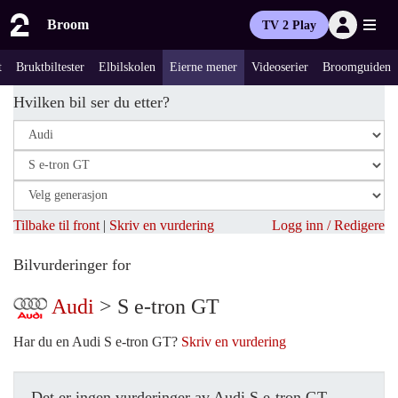
Broom
TV 2 Play
t
Bruktbiltester
Elbilskolen
Eierne mener
Videoserier
Broomguiden
Hvilken bil ser du etter?
Tilbake til front
|
Skriv en vurdering
Logg inn / Redigere
Bilvurderinger for
Audi
> S e-tron GT
Har du en Audi S e-tron GT?
Skriv en vurdering
Det er ingen vurderinger av Audi S e-tron GT