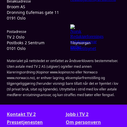
Besøksadresse
Broom AS
Dronning Eufemias gate 11
0191 Oslo
Postadresse
TV 2 Oslo
Postboks 2 Sentrum
Tilsynsorgan
0101 Oslo
Medietilsynet
Materialet på nettstedet er omfattet av åndsverklovens bestemmelser.
Uten avtale med TV 2 AS (utgiver) og/eller med annen
klareringsordning (Kopinor www.kopinor.no eller Norwaco
www.norwaco.no), er enhver lagring, eksemplarfremstilling og
tilgjengeliggjøring (herunder visning) bare tillatt når det er hjemlet i lov
(til privat bruk, sitat og lignende). Utnyttelse i strid med lov eller avtale
medfører erstatningsansvar, og kan straffes med bøter eller fengsel.
Kontakt TV 2
Jobb i TV 2
Presse­tjenesten
Om personvern