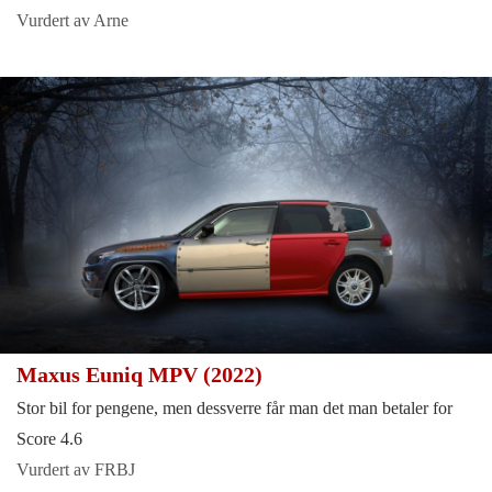
Vurdert av Arne
Maxus Euniq MPV (2022)
Stor bil for pengene, men dessverre får man det man betaler for
Score 4.6
Vurdert av FRBJ