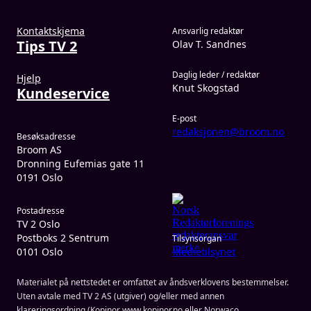
Kontaktskjema
Ansvarlig redaktør
Tips TV 2
Olav T. Sandnes
Daglig leder / redaktør
Hjelp
Knut Skogstad
Kundeservice
E-post
redaksjonen@broom.no
Besøksadresse
Broom AS
Dronning Eufemias gate 11
0191 Oslo
Postadresse
TV 2 Oslo
Postboks 2 Sentrum
Tilsynsorgan
0101 Oslo
Medietilsynet
Materialet på nettstedet er omfattet av åndsverklovens bestemmelser.
Uten avtale med TV 2 AS (utgiver) og/eller med annen
klareringsordning (Kopinor www.kopinor.no eller Norwaco