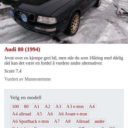
Audi 80 (1994)
Jevnt over en kjempe grei bil, men står du som 18åring med dårlig
råd kan det være en fordel å vurdere andre alternativer.
Score 7.4
Vurdert av Mannestemme
Velg en modell
100
80
A1
A2
A3
A3 e-tron
A4
A4 allroad
A5
A6
A6 Avant e-tron
A6 Sportback e-tron
A7
A8
Allroad
andre