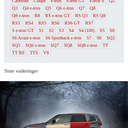
Cabriolet
Coupe
e-tron
e-tron GT
e-tron S
Q2
Q3
Q4 e-tron
Q5
Q6 e-tron
Q7
Q8
Q8 e-tron
R8
RS e-tron GT
RS Q3
RS Q8
RS3
RS4
RS5
RS6
RS6 GT
RS7
S e-tron GT
S1
S2
S3
S4
S4 (100)
S5
S6
S6 Avant e-tron
S6 Sportback e-tron
S7
S8
SQ2
SQ5
SQ6 e-tron
SQ7
SQ8
SQ8 e-tron
TT
TT RS
TTS
V8
Siste vuderinger