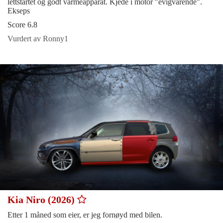
lettstartet og godt varmeapparat. Kjede i motor "evigvarende".
Ekseps
Score 6.8
Vurdert av Ronny1
Kia Niro (2026)
Etter 1 måned som eier, er jeg fornøyd med bilen.