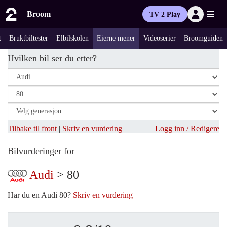
Broom
TV 2 Play
t
Bruktbiltester
Elbilskolen
Eierne mener
Videoserier
Broomguiden
Hvilken bil ser du etter?
Tilbake til front
|
Skriv en vurdering
Logg inn / Redigere
Bilvurderinger for
Audi
> 80
Har du en Audi 80?
Skriv en vurdering