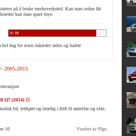
isterer på å bruke merkeverksted. Kan man ordne litt
verksteder kan man spare mye.
9 / 10
en hel dag for noen måneder siden og hadde
>
2005-2015
enerasjon
i Q7 (2014)
astisk bil, lettkjørt og rimelig i drift til størrelse og vekt.
re 10
Vurdert av Pigo