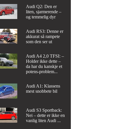
Audi Q2: Den er
liten, sjarmerende –
og temmelig dyr
Audi RS3: Denne er
akkurat så rampete
som den ser ut
Audi A4 2,0 TFSI: –
Holder ikke dette –
da har du kanskje et
potens-problem...
Audi A1: Klassens
mest snobbete bil
Audi S3 Sportback:
Nei – dette er ikke en
vanlig liten Audi ...