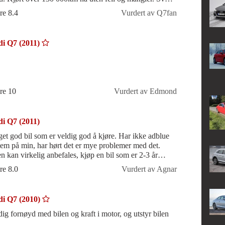
nøyd med bilen
re 8.4
Vurdert av Q7fan
i Q7 (2011)
re 10
Vurdert av Edmond
i Q7 (2011)
et god bil som er veldig god å kjøre. Har ikke adblue
tem på min, har hørt det er mye problemer med det.
en kan virkelig anbefales, kjøp en bil som er 2-3 år
mel, da er det værste v
re 8.0
Vurdert av Agnar
i Q7 (2010)
dig fornøyd med bilen og kraft i motor, og utstyr bilen