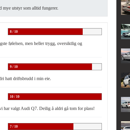
 mye utstyr som alltid fungerer.
8 / 10
igste følelsen, men heller trygg, oversiktlig og
9 / 10
i hatt driftsbrudd i min eie.
10 / 10
i har valgt Audi Q7. Deilig å aldri gå tom for plass!
7 / 10