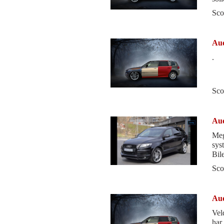
for
Sco
Aud
.
Sco
Aud
Meg
sys
Bil
gam
Sco
Aud
Vel
har.