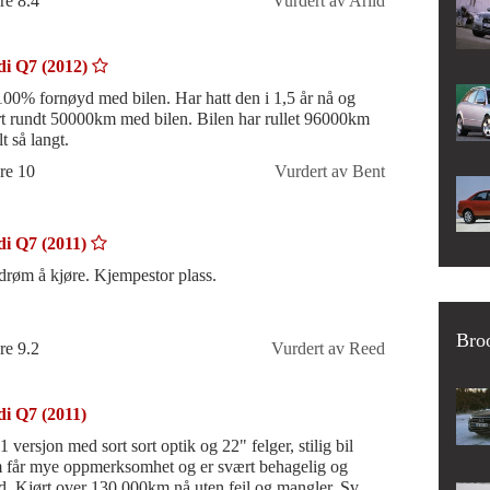
re 8.4
Vurdert av Arild
i Q7 (2012)
100% fornøyd med bilen. Har hatt den i 1,5 år nå og
rt rundt 50000km med bilen. Bilen har rullet 96000km
lt så langt.
re 10
Vurdert av Bent
i Q7 (2011)
drøm å kjøre. Kjempestor plass.
Broo
re 9.2
Vurdert av Reed
i Q7 (2011)
 versjon med sort sort optik og 22" felger, stilig bil
 får mye oppmerksomhet og er svært behagelig og
id. Kjørt over 130 000km nå uten feil og mangler. Svært