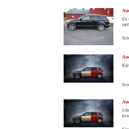
Aud
En 
sær
Sco
Aud
Kje
Sco
Aud
Utr
kval