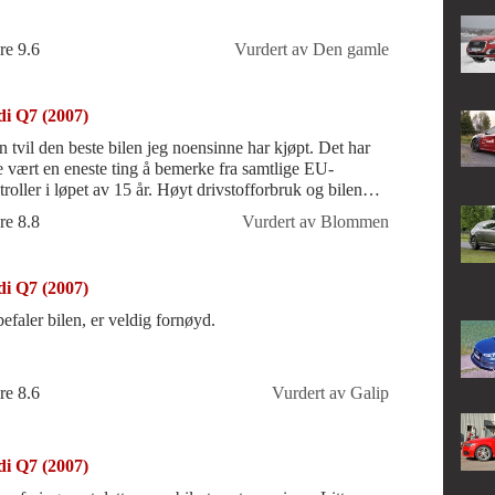
re 9.6
Vurdert av Den gamle
i Q7 (2007)
n tvil den beste bilen jeg noensinne har kjøpt. Det har
e vært en eneste ting å bemerke fra samtlige EU-
troller i løpet av 15 år. Høyt drivstofforbruk og bilen
de hatt 2 batteri, men
re 8.8
Vurdert av Blommen
i Q7 (2007)
efaler bilen, er veldig fornøyd.
re 8.6
Vurdert av Galip
i Q7 (2007)