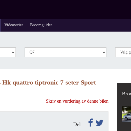
Videoserier
Broomguiden
Hk quattro tiptronic 7-seter Sport
Bro
Skriv en vurdering av denne bilen
Del