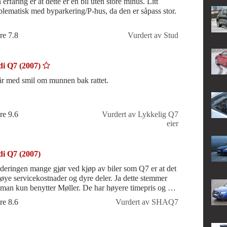
erfaring er at dette er en bil uten store minus. Litt
blematisk med byparkering/P-hus, da den er såpass stor.
re 7.8
Vurdert av Stud
i Q7 (2007)
år med smil om munnen bak rattet.
re 9.6
Vurdert av Lykkelig Q7
eier
i Q7 (2007)
deringen mange gjør ved kjøp av biler som Q7 er at det
høye servicekostnader og dyre deler. Ja dette stemmer
man kun benytter Møller. De har høyere timepris og en
høy margin på del
re 8.6
Vurdert av SHAQ7