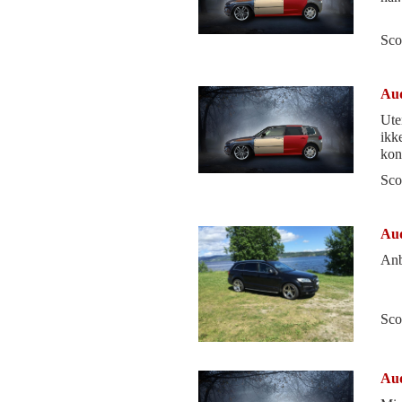
Sco
Aud
Ute
ikk
kon
bur
Sco
Aud
Anb
Sco
Aud