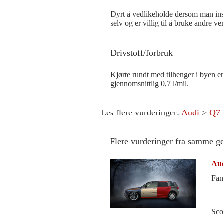
Dyrt å vedlikeholde dersom man ins
selv og er villig til å bruke andre 
Drivstoff/forbruk
Kjørte rundt med tilhenger i byen 
gjennomsnittlig 0,7 l/mil.
Les flere vurderinger:
Audi
>
Q7
Flere vurderinger fra samme g
Aud
Fant
Sco