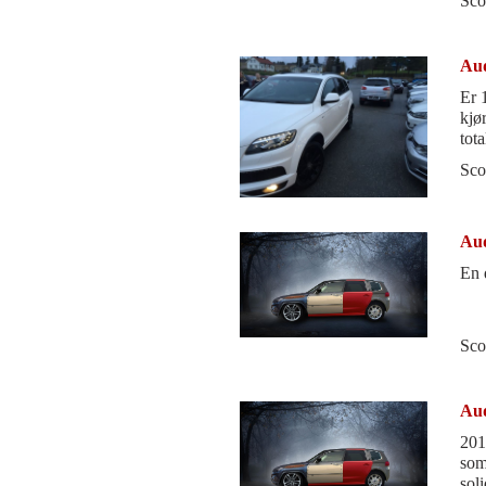
Sco
Aud
Er 
kjø
tota
Sco
Aud
En 
Sco
Aud
2011
som
sol