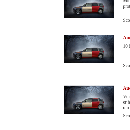
Min 
pro
Sco
Aud
10 
Sco
Aud
Vur
er 
om 
sky
Sco