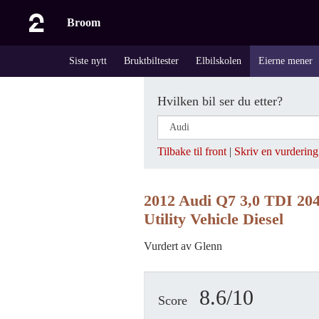
Broom
Siste nytt
Bruktbiltester
Elbilskolen
Eierne mener
Hvilken bil ser du etter?
Tilbake til front
|
Skriv en vurdering
2012 Audi Q7 3,0 TDI 204 
Utility Vehicle Diesel
Vurdert av Glenn
8.6/10
Score