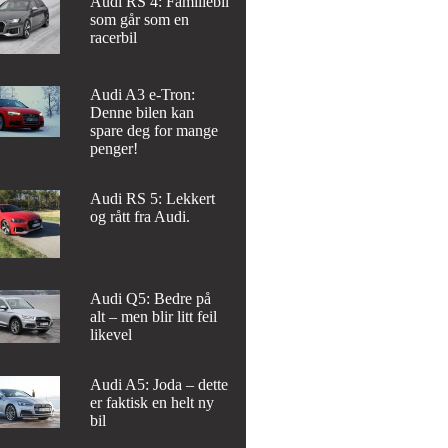
Audi RS 4: Familiebil
som går som en
racerbil
Audi A3 e-Tron:
Denne bilen kan
spare deg for mange
penger!
Audi RS 5: Lekkert
og rått fra Audi.
Audi Q5: Bedre på
alt – men blir litt feil
likevel
Audi A5: Joda – dette
er faktisk en helt ny
bil