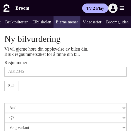
Broom
TV 2 Play
t
Bruktbiltester
Elbilskolen
Eierne mener
Videoserier
Broomguiden
Ny bilvurdering
Vi vil gjerne høre din opplevelse av bilen din.
Bruk regnummersøket for å finne din bil.
Regnummer
Søk