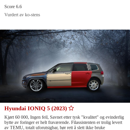
Score 6.6
Vurdert av ko-stens
Hyundai IONIQ 5 (2023)
Kjørt 60 000, Ingen feil, Savnet etter tysk "kvalitet" og evinderlig
bytte av foringer er helt fraværende. Filassistenten er trolig levert
av TEMU, totalt uforutsigbar, bør rett å slett ikke bruke