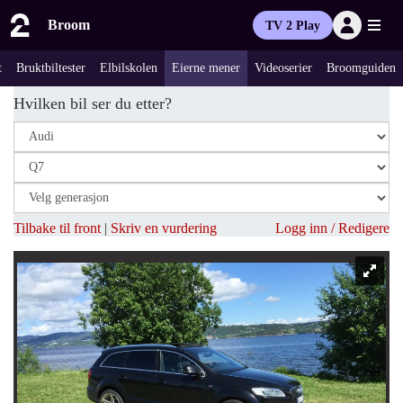
Broom
TV 2 Play
t
Bruktbiltester
Elbilskolen
Eierne mener
Videoserier
Broomguiden
Hvilken bil ser du etter?
Tilbake til front
|
Skriv en vurdering
Logg inn / Redigere