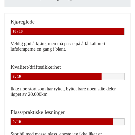
Kjøreglede
10 / 10
Veldig god å kjøre, men må passe på å få kalibrert
luftdemperne en gang i blant.
Kvalitet/driftssikkerhet
8 / 10
Ikke noe stort som har ryket, byttet bare noen slite deler
iløpet av 20.000km
Plass/praktiske løsninger
9 / 10
Stor bil med masse plass, eneste jeg ikke liker er