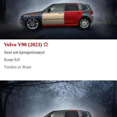
Volvo V90 (2023)
Stort sett kjempefornøyd
Score 9.0
Vurdert av Rune