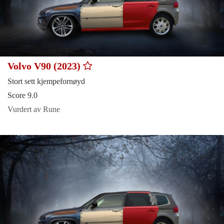
Volvo V90 (2023)
Stort sett kjempefornøyd
Score 9.0
Vurdert av Rune