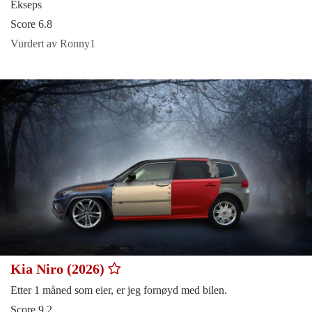
Ekseps
Score 6.8
Vurdert av Ronny1
Kia Niro (2026)
Etter 1 måned som eier, er jeg fornøyd med bilen.
Score 9.2