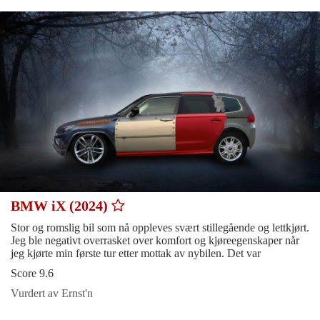
BMW iX (2024)
Stor og romslig bil som nå oppleves svært stillegående og lettkjørt.
Jeg ble negativt overrasket over komfort og kjøreegenskaper når
jeg kjørte min første tur etter mottak av nybilen. Det var
Score 9.6
Vurdert av Ernst'n