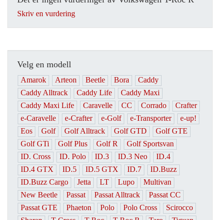
Skriv en vurdering
Velg en modell
Amarok
Arteon
Beetle
Bora
Caddy
Caddy Alltrack
Caddy Life
Caddy Maxi
Caddy Maxi Life
Caravelle
CC
Corrado
Crafter
e-Caravelle
e-Crafter
e-Golf
e-Transporter
e-up!
Eos
Golf
Golf Alltrack
Golf GTD
Golf GTE
Golf GTi
Golf Plus
Golf R
Golf Sportsvan
ID. Cross
ID. Polo
ID.3
ID.3 Neo
ID.4
ID.4 GTX
ID.5
ID.5 GTX
ID.7
ID.Buzz
ID.Buzz Cargo
Jetta
LT
Lupo
Multivan
New Beetle
Passat
Passat Alltrack
Passat CC
Passat GTE
Phaeton
Polo
Polo Cross
Scirocco