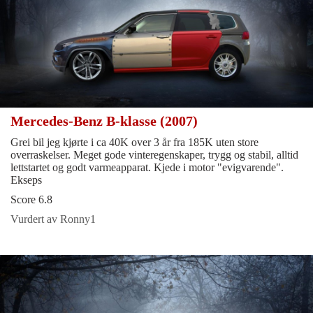
Mercedes-Benz B-klasse (2007)
Grei bil jeg kjørte i ca 40K over 3 år fra 185K uten store
overraskelser. Meget gode vinteregenskaper, trygg og stabil, alltid
lettstartet og godt varmeapparat. Kjede i motor "evigvarende".
Ekseps
Score 6.8
Vurdert av Ronny1