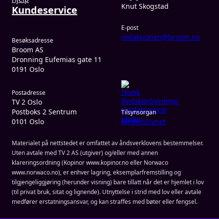
Knut Skogstad
Kundeservice
E-post
redaksjonen@broom.no
Besøksadresse
Broom AS
Dronning Eufemias gate 11
0191 Oslo
Postadresse
TV 2 Oslo
Postboks 2 Sentrum
Tilsynsorgan
0101 Oslo
Medietilsynet
Materialet på nettstedet er omfattet av åndsverklovens bestemmelser.
Uten avtale med TV 2 AS (utgiver) og/eller med annen
klareringsordning (Kopinor www.kopinor.no eller Norwaco
www.norwaco.no), er enhver lagring, eksemplarfremstilling og
tilgjengeliggjøring (herunder visning) bare tillatt når det er hjemlet i lov
(til privat bruk, sitat og lignende). Utnyttelse i strid med lov eller avtale
medfører erstatningsansvar, og kan straffes med bøter eller fengsel.