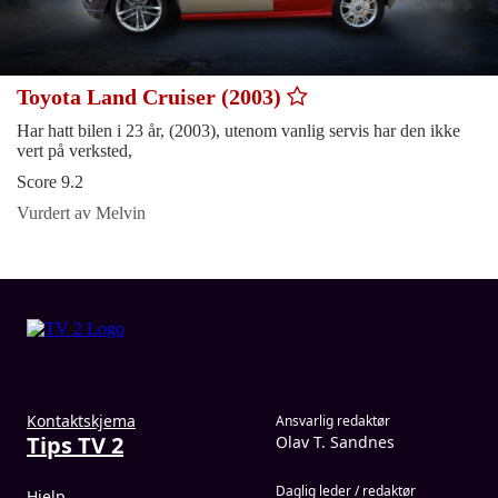
Toyota Land Cruiser (2003)
Har hatt bilen i 23 år, (2003), utenom vanlig servis har den ikke
vert på verksted,
Score 9.2
Vurdert av Melvin
Kontaktskjema
Ansvarlig redaktør
Tips TV 2
Olav T. Sandnes
Daglig leder / redaktør
Hjelp