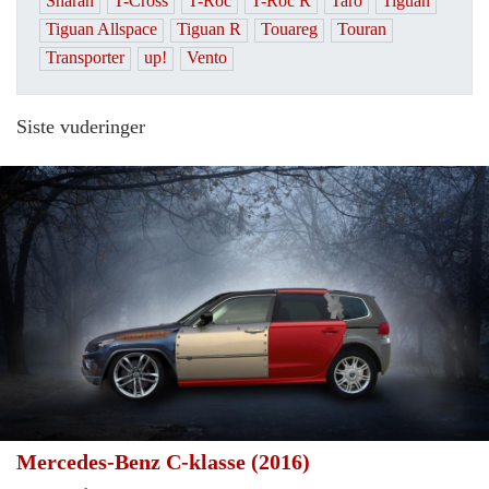
Sharan
T-Cross
T-Roc
T-Roc R
Taro
Tiguan
Tiguan Allspace
Tiguan R
Touareg
Touran
Transporter
up!
Vento
Siste vuderinger
Mercedes-Benz C-klasse (2016)