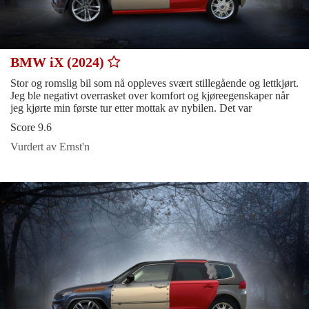
BMW iX (2024)
Stor og romslig bil som nå oppleves svært stillegående og lettkjørt.
Jeg ble negativt overrasket over komfort og kjøreegenskaper når
jeg kjørte min første tur etter mottak av nybilen. Det var
Score 9.6
Vurdert av Ernst'n