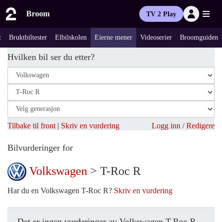
Broom
TV 2 Play
t
Bruktbiltester
Elbilskolen
Eierne mener
Videoserier
Broomguiden
Hvilken bil ser du etter?
Tilbake til front
|
Skriv en vurdering
Logg inn / Redigere
Bilvurderinger for
Volkswagen
> T-Roc R
Har du en Volkswagen T-Roc R?
Skriv en vurdering
Det er ingen vurderinger av Volkswagen T-Roc R