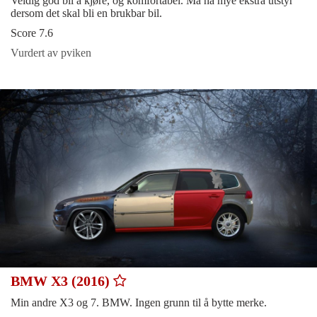
Veldig god bil å kjøre, og komfortabel. Må ha mye ekstra utstyr
dersom det skal bli en brukbar bil.
Score 7.6
Vurdert av pviken
BMW X3 (2016)
Min andre X3 og 7. BMW. Ingen grunn til å bytte merke.