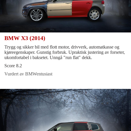
BMW X3 (2014)
Trygg og sikker bil med flott motor, drivverk, automatkasse og
kjøreegenskaper. Gunstig forbruk. Upraktisk justering av forseter,
ukomfortabel i baksetet. Unngå "run flat" dekk.
Score 8.2
Vurdert av BMWentusiast