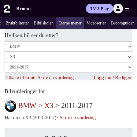
Broom
TV 2 Play
t
Bruktbiltester
Elbilskolen
Eierne mener
Videoserier
Broomguiden
Hvilken bil ser du etter?
Tilbake til front
|
Skriv en vurdering
Logg inn / Redigere
Bilvurderinger for
BMW
>
X3
> 2011-2017
Har du en X3 (2011-2017)?
Skriv en vurdering