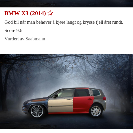
BMW X3 (2014)
God bil når man behøver å kjøre langt og krysse fjell året rundt.
Score 9.6
Vurdert av Saabmann