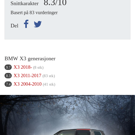
8.3/10
Snittkarakter
Basert på 83 vurderinger
Del
BMW X3 generasjoner
X3 2018-
(8 stk)
9.7
X3 2011-2017
(83 stk)
8.3
X3 2004-2010
(41 stk)
7.4