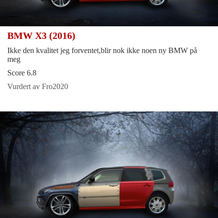
BMW X3 (2016)
Ikke den kvalitet jeg forventet,blir nok ikke noen ny BMW på
meg
Score 6.8
Vurdert av Fro2020