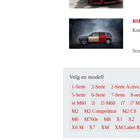
BM
Kor
Sco
Velg en modell
1-Serie
2-Serie
2-Serie Active
5-Serie
6-Serie
7-Serie
8-ser
i4 M60
i5
i5 M60
i7
i7 M
M2
M2 Competition
M2 CS
M6
M760e
M8
X1
X2
X6 M
X7
XM
XM Label R