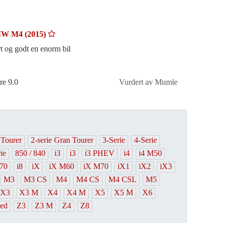
W M4 (2015)
t og godt en enorm bil
re 9.0
Vurdert av Mumle
 Tourer
2-serie Gran Tourer
3-Serie
4-Serie
ie
850 / 840
i3
i3
i3 PHEV
i4
i4 M50
70
i8
iX
iX M60
iX M70
iX1
iX2
iX3
M3
M3 CS
M4
M4 CS
M4 CSL
M5
X3
X3 M
X4
X4 M
X5
X5 M
X6
ed
Z3
Z3 M
Z4
Z8