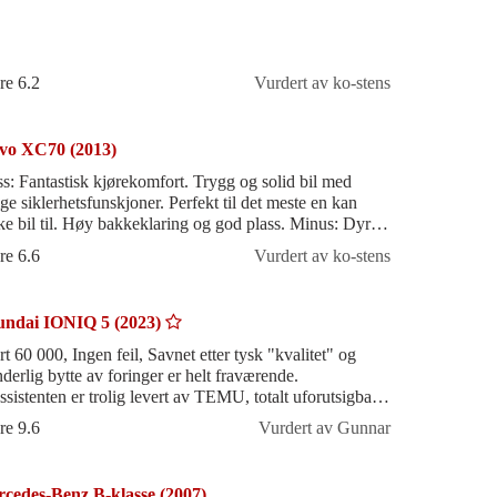
re 6.2
Vurdert av ko-stens
vo XC70 (2013)
ss: Fantastisk kjørekomfort. Trygg og solid bil med
e siklerhetsfunskjoner. Perfekt til det meste en kan
ke bil til. Høy bakkeklaring og god plass. Minus: Dyre
tedeler som har kostet sk
re 6.6
Vurdert av ko-stens
ndai IONIQ 5 (2023)
rt 60 000, Ingen feil, Savnet etter tysk "kvalitet" og
nderlig bytte av foringer er helt fraværende.
ssistenten er trolig levert av TEMU, totalt uforutsigbar,
rett å slett ikke bruke
re 9.6
Vurdert av Gunnar
cedes-Benz B-klasse (2007)