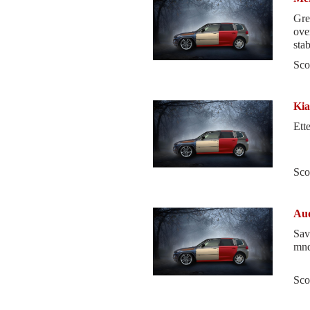
Gre
overraskelser
stab
Sco
Kia
Ett
Sco
Aud
Sav
mnd
Sco