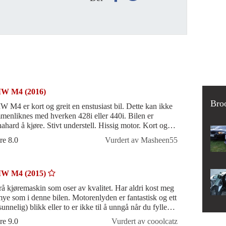
W M4 (2016)
Bro
 M4 er kort og greit en enstusiast bil. Dette kan ikke
menliknes med hverken 428i eller 440i. Bilen er
nahard å kjøre. Stivt understell. Hissig motor. Kort og
 en bil for entusiasten so
re 8.0
Vurdert av Masheen55
W M4 (2015)
rå kjøremaskin som oser av kvalitet. Har aldri kost meg
mye som i denne bilen. Motorenlyden er fantastisk og ett
unnelig) blikk eller to er ikke til å unngå når du fyller
stoff ell
re 9.0
Vurdert av cooolcatz