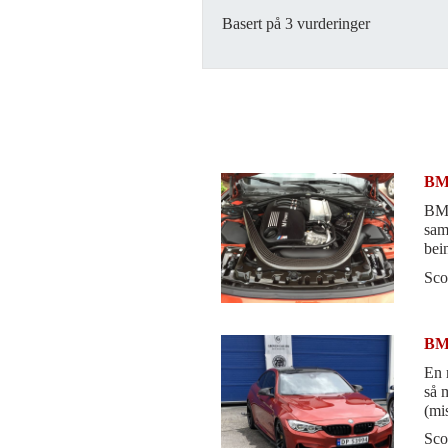
Basert på 3 vurderinger
BM
BMW
sam
bei
godt
Sco
BM
En 
så 
(mis
driv
Sco