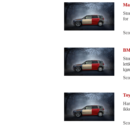
Ma
Sto
for
Sco
BM
Sto
let
kjø
nyb
Sco
Toy
Har
ikk
Sco