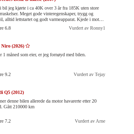
i bil jeg kjørte i ca 40K over 3 år fra 185K uten store
. Meget gode vinteregenskaper, trygg og
il, alltid lettstartet og godt varmeapparat. Kjede i motor
"evigvarende". Ekseps
re 6.8
Vurdert av Ronny1
 Niro (2026)
er 1 måned som eier, er jeg fornøyd med bilen.
re 9.2
Vurdert av Tejay
i Q5 (2012)
ner denne bilen allerede da motor havarerte etter 20
. Gått 210000 km
re 7.2
Vurdert av Arne