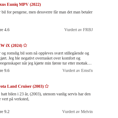
xus Euniq MPV (2022)
r bil for pengene, men dessverre får man det man betaler
re 4.6
Vurdert av FRBJ
W iX (2024)
r og romslig bil som nå oppleves svært stillegående og
tkjørt. Jeg ble negativt overrasket over komfort og
reegenskaper når jeg kjørte min første tur etter mottak av
ilen. Det var
re 9.6
Vurdert av Ernst'n
ota Land Cruiser (2003)
 hatt bilen i 23 år, (2003), utenom vanlig servis har den
e vert på verksted,
re 9.2
Vurdert av Melvin