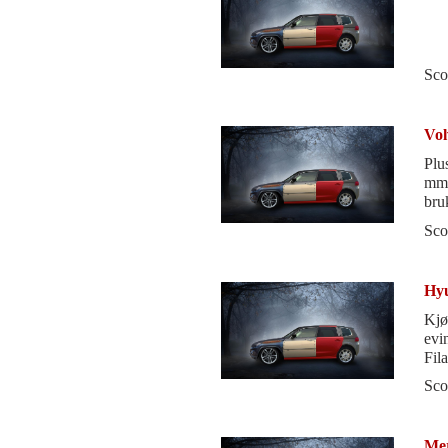
Sco
Vol
Plu
mmg
bru
sli
Sco
Hyu
Kjø
evi
Fila
bør 
Sco
Mer