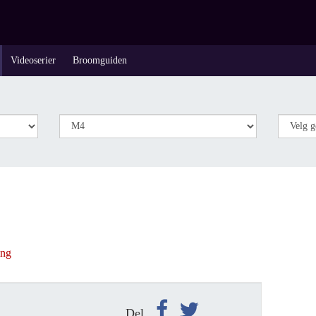
Videoserier
Broomguiden
ing
Del