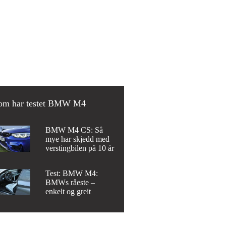
om har testet BMW M4
BMW M4 CS: Så
mye har skjedd med
verstingbilen på 10 år
Test: BMW M4:
BMWs råeste –
enkelt og greit