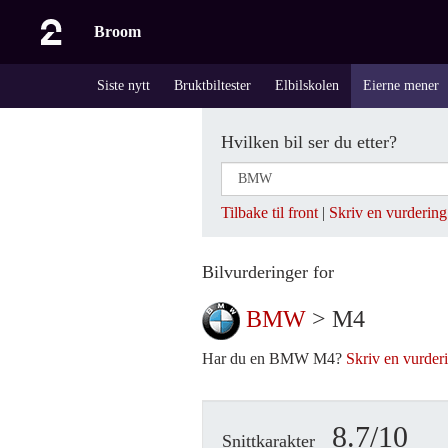
Broom
Siste nytt
Bruktbiltester
Elbilskolen
Eierne mener
Hvilken bil ser du etter?
Tilbake til front
|
Skriv en vurdering
Bilvurderinger for
BMW
> M4
Har du en BMW M4?
Skriv en vurder
8.7/10
Snittkarakter