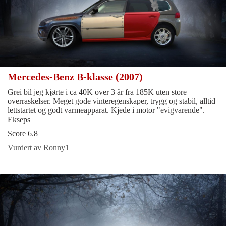
Mercedes-Benz B-klasse (2007)
Grei bil jeg kjørte i ca 40K over 3 år fra 185K uten store
overraskelser. Meget gode vinteregenskaper, trygg og stabil, alltid
lettstartet og godt varmeapparat. Kjede i motor "evigvarende".
Ekseps
Score 6.8
Vurdert av Ronny1