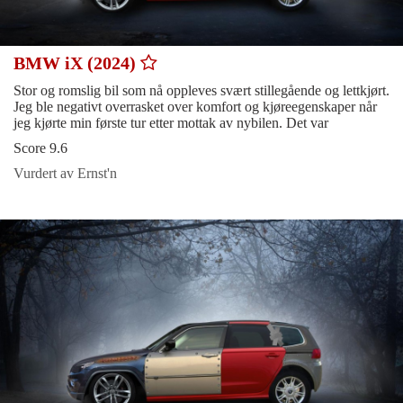
BMW iX (2024)
Stor og romslig bil som nå oppleves svært stillegående og lettkjørt.
Jeg ble negativt overrasket over komfort og kjøreegenskaper når
jeg kjørte min første tur etter mottak av nybilen. Det var
Score 9.6
Vurdert av Ernst'n