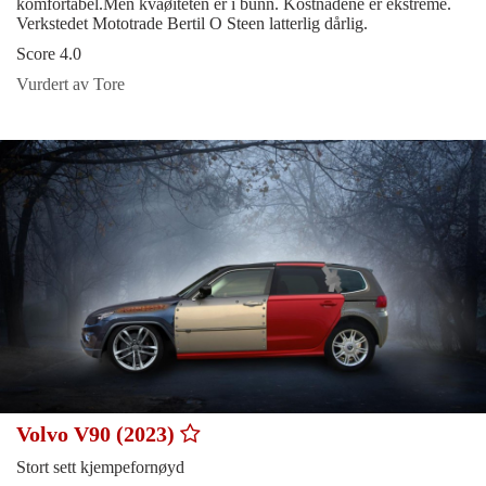
komfortabel.Men kvaøiteten er i bunn. Kostnadene er ekstreme.
Verkstedet Mototrade Bertil O Steen latterlig dårlig.
Score 4.0
Vurdert av Tore
Volvo V90 (2023)
Stort sett kjempefornøyd