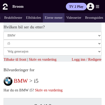
Broom
TV 2 Play
t
Bruktbiltester
Elbilskolen
Eierne mener
Videoserier
Broomguiden
Hvilken bil ser du etter?
Tilbake til front
|
Skriv en vurdering
Logg inn / Redigere
Bilvurderinger for
BMW
> i5
Har du en BMW i5?
Skriv en vurdering