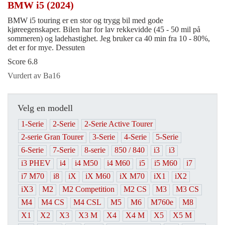
BMW i5 (2024)
BMW i5 touring er en stor og trygg bil med gode
kjøreegenskaper. Bilen har for lav rekkevidde (45 - 50 mil på
sommeren) og ladehastighet. Jeg bruker ca 40 min fra 10 - 80%,
det er for mye. Dessuten
Score 6.8
Vurdert av Ba16
Velg en modell
1-Serie
2-Serie
2-Serie Active Tourer
2-serie Gran Tourer
3-Serie
4-Serie
5-Serie
6-Serie
7-Serie
8-serie
850 / 840
i3
i3
i3 PHEV
i4
i4 M50
i4 M60
i5
i5 M60
i7
i7 M70
i8
iX
iX M60
iX M70
iX1
iX2
iX3
M2
M2 Competition
M2 CS
M3
M3 CS
M4
M4 CS
M4 CSL
M5
M6
M760e
M8
X1
X2
X3
X3 M
X4
X4 M
X5
X5 M