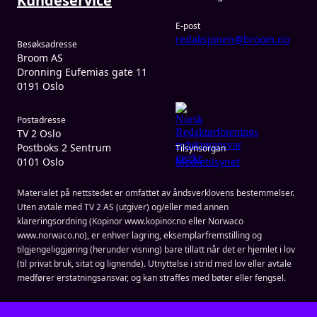
Kundeservice
E-post
redaksjonen@broom.no
Besøksadresse
Broom AS
Dronning Eufemias gate 11
0191 Oslo
Postadresse
TV 2 Oslo
Postboks 2 Sentrum
Tilsynsorgan
0101 Oslo
Medietilsynet
Materialet på nettstedet er omfattet av åndsverklovens bestemmelser.
Uten avtale med TV 2 AS (utgiver) og/eller med annen
klareringsordning (Kopinor www.kopinor.no eller Norwaco
www.norwaco.no), er enhver lagring, eksemplarfremstilling og
tilgjengeliggjøring (herunder visning) bare tillatt når det er hjemlet i lov
(til privat bruk, sitat og lignende). Utnyttelse i strid med lov eller avtale
medfører erstatningsansvar, og kan straffes med bøter eller fengsel.