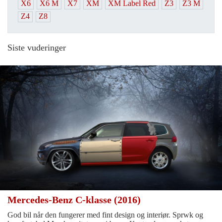
X6
X6 M
X7
XM
XM Label Red
Z3
Z3 M
Z4
Z8
Siste vuderinger
Mercedes-Benz C-klasse (2016)
God bil når den fungerer med fint design og interiør. Sprwk og