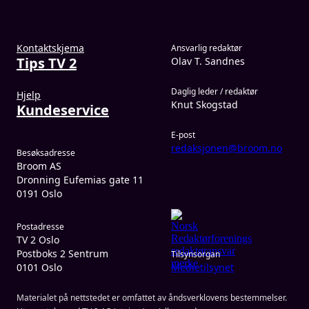
Kontaktskjema
Ansvarlig redaktør
Tips TV 2
Olav T. Sandnes
Daglig leder / redaktør
Hjelp
Knut Skogstad
Kundeservice
E-post
redaksjonen@broom.no
Besøksadresse
Broom AS
Dronning Eufemias gate 11
0191 Oslo
Postadresse
TV 2 Oslo
Postboks 2 Sentrum
Tilsynsorgan
0101 Oslo
Medietilsynet
Materialet på nettstedet er omfattet av åndsverklovens bestemmelser.