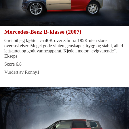
Mercedes-Benz B-klasse (2007)
Grei bil jeg kjørte i ca 40K over 3 år fra 185K uten store
overraskelser. Meget gode vinteregenskaper, trygg og stabil, alltid
lettstartet og godt varmeapparat. Kjede i motor "evigvarende".
Ekseps
Score 6.8
Vurdert av Ronny1