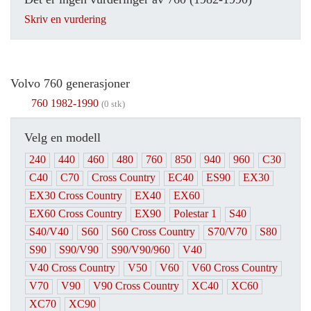
Skriv en vurdering
Volvo 760 generasjoner
760 1982-1990
(0 stk)
Velg en modell
240
440
460
480
760
850
940
960
C30
C40
C70
Cross Country
EC40
ES90
EX30
EX30 Cross Country
EX40
EX60
EX60 Cross Country
EX90
Polestar 1
S40
S40/V40
S60
S60 Cross Country
S70/V70
S80
S90
S90/V90
S90/V90/960
V40
V40 Cross Country
V50
V60
V60 Cross Country
V70
V90
V90 Cross Country
XC40
XC60
XC70
XC90