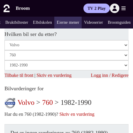
Broom
TV 2 Play
t
Bruktbiltester
Elbilskolen
Eierne mener
Videoserier
Broomguiden
Hvilken bil ser du etter?
Tilbake til front
|
Skriv en vurdering
Logg inn / Redigere
Bilvurderinger for
Volvo
>
760
> 1982-1990
Har du en 760 (1982-1990)?
Skriv en vurdering
Det er ingen vurderinger av 760 (1982-1990)