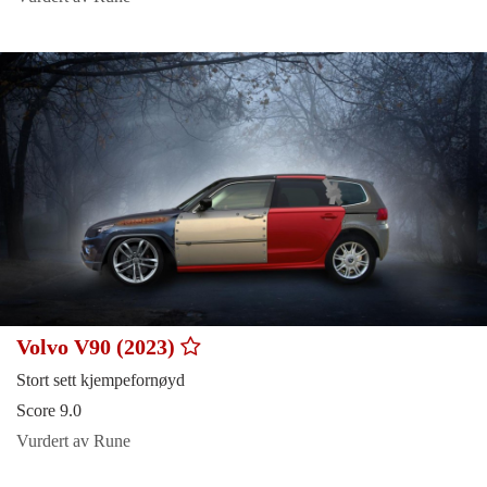
Volvo V90 (2023)
Stort sett kjempefornøyd
Score 9.0
Vurdert av Rune