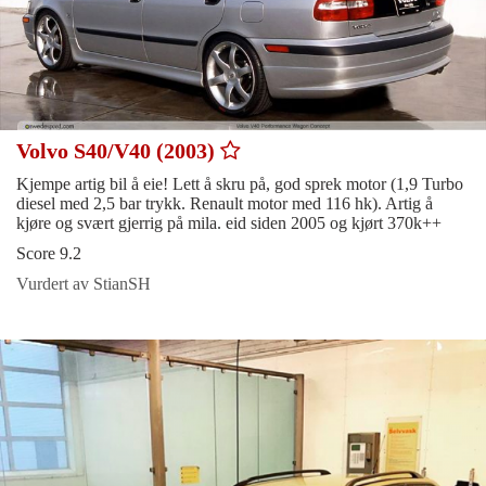
Volvo S40/V40 (2003)
Kjempe artig bil å eie! Lett å skru på, god sprek motor (1,9 Turbo
diesel med 2,5 bar trykk. Renault motor med 116 hk). Artig å
kjøre og svært gjerrig på mila. eid siden 2005 og kjørt 370k++
Score 9.2
Vurdert av StianSH