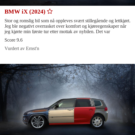
BMW iX (2024)
Stor og romslig bil som nå oppleves svært stillegående og lettkjørt.
Jeg ble negativt overrasket over komfort og kjøreegenskaper når
jeg kjørte min første tur etter mottak av nybilen. Det var
Score 9.6
Vurdert av Ernst'n