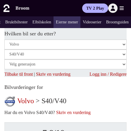
Broom
TV 2 Play
t
Bruktbiltester
Elbilskolen
Eierne mener
Videoserier
Broomguiden
Hvilken bil ser du etter?
Tilbake til front
|
Skriv en vurdering
Logg inn / Redigere
Bilvurderinger for
Volvo
> S40/V40
Har du en Volvo S40/V40?
Skriv en vurdering