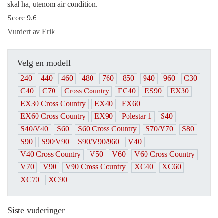
skal ha, utenom air condition.
Score 9.6
Vurdert av Erik
Velg en modell
240
440
460
480
760
850
940
960
C30
C40
C70
Cross Country
EC40
ES90
EX30
EX30 Cross Country
EX40
EX60
EX60 Cross Country
EX90
Polestar 1
S40
S40/V40
S60
S60 Cross Country
S70/V70
S80
S90
S90/V90
S90/V90/960
V40
V40 Cross Country
V50
V60
V60 Cross Country
V70
V90
V90 Cross Country
XC40
XC60
XC70
XC90
Siste vuderinger