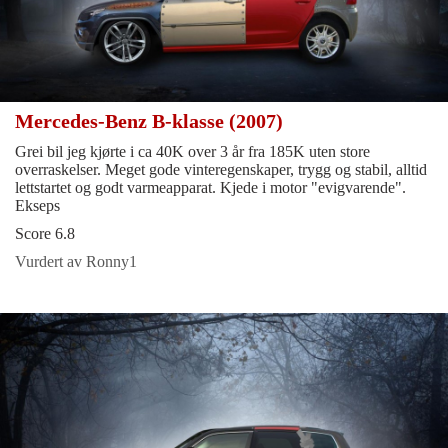
Mercedes-Benz B-klasse (2007)
Grei bil jeg kjørte i ca 40K over 3 år fra 185K uten store
overraskelser. Meget gode vinteregenskaper, trygg og stabil, alltid
lettstartet og godt varmeapparat. Kjede i motor "evigvarende".
Ekseps
Score 6.8
Vurdert av Ronny1