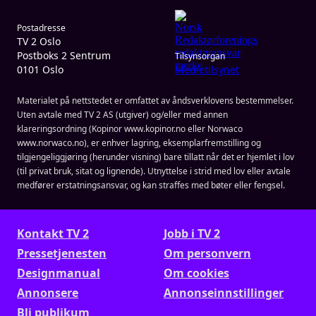
Postadresse
TV 2 Oslo
Postboks 2 Sentrum
Tilsynsorgan
0101 Oslo
Medietilsynet
Materialet på nettstedet er omfattet av åndsverklovens bestemmelser.
Uten avtale med TV 2 AS (utgiver) og/eller med annen
klareringsordning (Kopinor www.kopinor.no eller Norwaco
www.norwaco.no), er enhver lagring, eksemplarfremstilling og
tilgjengeliggjøring (herunder visning) bare tillatt når det er hjemlet i lov
(til privat bruk, sitat og lignende). Utnyttelse i strid med lov eller avtale
medfører erstatningsansvar, og kan straffes med bøter eller fengsel.
Kontakt TV 2
Jobb i TV 2
Presse­tjenesten
Om personvern
Designmanual
Om cookies
Annonsere
Annonseinnstillinger
Bli publikum