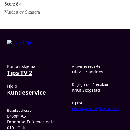
Score 8.4
Vurdert av Skauern
Kontaktskjema
Ansvarlig redaktør
Tips TV 2
Olav T. Sandnes
Daglig leder / redaktør
Hjelp
Knut Skogstad
Kundeservice
E-post
redaksjonen@broom.no
Besøksadresse
Broom AS
Dronning Eufemias gate 11
0191 Oslo