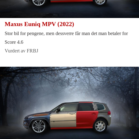
Maxus Euniq MPV (2022)
Stor bil for pengene, men dessverre får man det man betaler for
Score 4.6
Vurdert av FRBJ