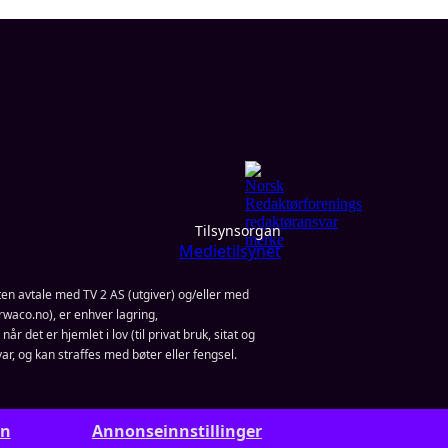
Tilsynsorgan
Medietilsynet
en avtale med TV 2 AS (utgiver) og/eller med
waco.no), er enhver lagring,
år det er hjemlet i lov (til privat bruk, sitat og
ar, og kan straffes med bøter eller fengsel.
rn
Annonseinnstillinger