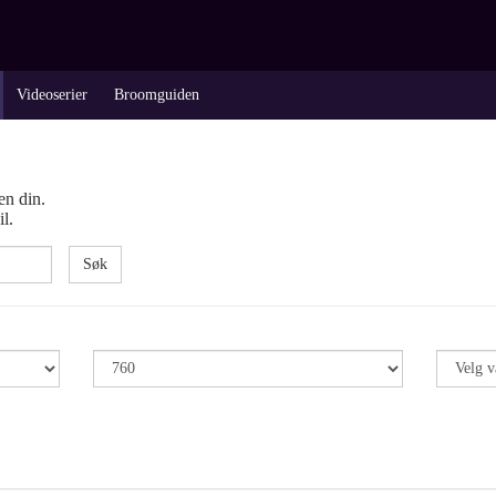
Videoserier
Broomguiden
en din.
l.
Søk