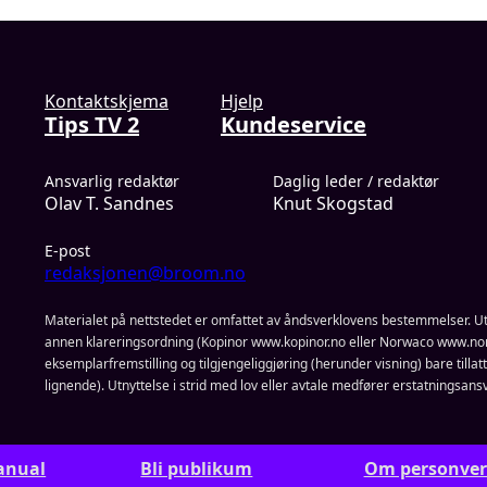
Kontaktskjema
Hjelp
Tips TV 2
Kundeservice
Ansvarlig redaktør
Daglig leder / redaktør
Olav T. Sandnes
Knut Skogstad
E-post
redaksjonen@broom.no
Materialet på nettstedet er omfattet av åndsverklovens bestemmelser. Ut
annen klareringsordning (Kopinor www.kopinor.no eller Norwaco www.nor
eksemplarfremstilling og tilgjengeliggjøring (herunder visning) bare tillatt n
lignende). Utnyttelse i strid med lov eller avtale medfører erstatningsansv
anual
Bli publikum
Om personve