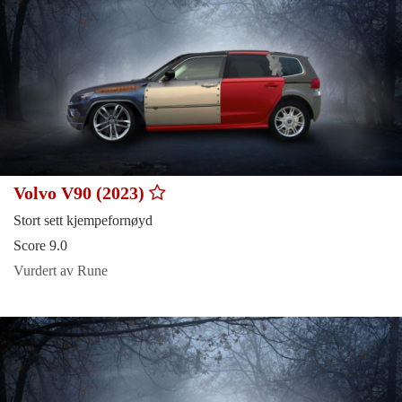
Volvo V90 (2023)
Stort sett kjempefornøyd
Score 9.0
Vurdert av Rune