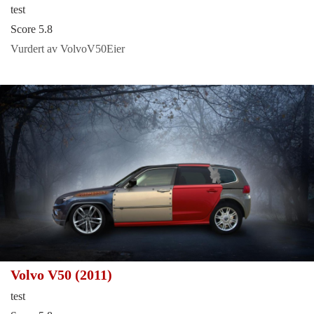
test
Score 5.8
Vurdert av VolvoV50Eier
Volvo V50 (2011)
test