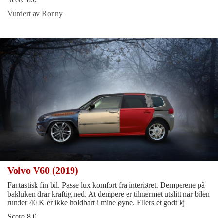
Vurdert av Ronny
Volvo V60 (2019)
Fantastisk fin bil. Passe lux komfort fra interiøret. Demperene på
bakluken drar kraftig ned. At dempere er tilnærmet utslitt når bilen
runder 40 K er ikke holdbart i mine øyne. Ellers et godt kj
Score 8.0