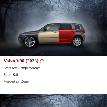
Volvo V90 (2023)
Stort sett kjempefornøyd
Score 9.0
Vurdert av Rune