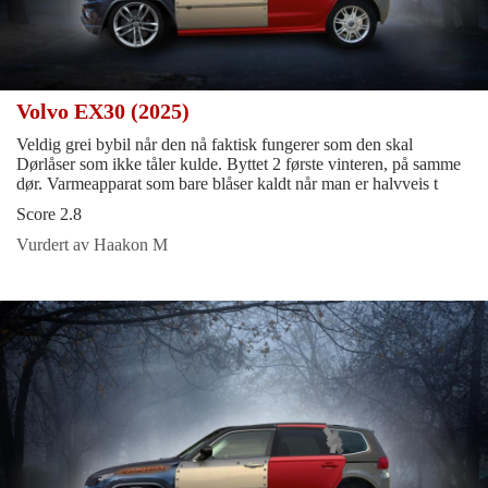
Volvo EX30 (2025)
Veldig grei bybil når den nå faktisk fungerer som den skal
Dørlåser som ikke tåler kulde. Byttet 2 første vinteren, på samme
dør. Varmeapparat som bare blåser kaldt når man er halvveis t
Score 2.8
Vurdert av Haakon M