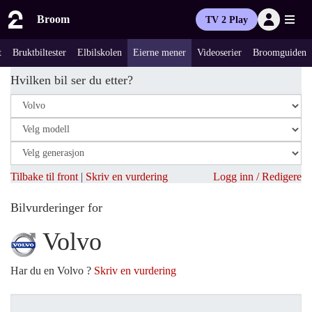
Broom
TV 2 Play
t
Bruktbiltester
Elbilskolen
Eierne mener
Videoserier
Broomguiden
Hvilken bil ser du etter?
Tilbake til front
|
Skriv en vurdering
Logg inn / Redigere
Bilvurderinger for
Volvo
Har du en Volvo ?
Skriv en vurdering