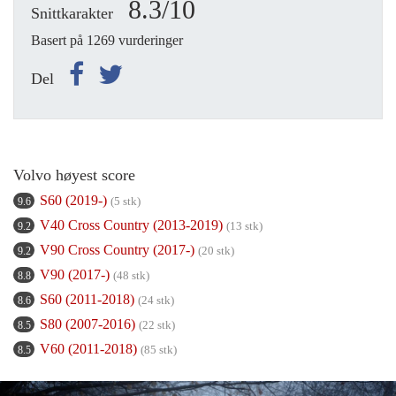
8.3/10
Snittkarakter
Basert på 1269 vurderinger
Del
Volvo høyest score
S60 (2019-)
(5 stk)
9.6
V40 Cross Country (2013-2019)
(13 stk)
9.2
V90 Cross Country (2017-)
(20 stk)
9.2
V90 (2017-)
(48 stk)
8.8
S60 (2011-2018)
(24 stk)
8.6
S80 (2007-2016)
(22 stk)
8.5
V60 (2011-2018)
(85 stk)
8.5