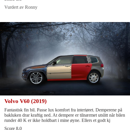
Vurdert av Ronny
Volvo V60 (2019)
Fantastisk fin bil. Passe lux komfort fra interiøret. Demperene på
bakluken drar kraftig ned. At dempere er tilnærmet utslitt når bilen
runder 40 K er ikke holdbart i mine øyne. Ellers et godt kj
Score 8.0