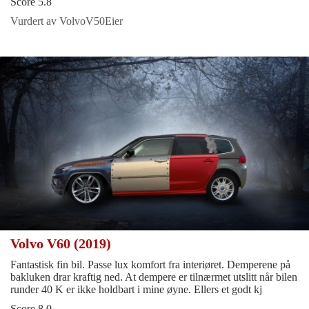
Score 5.8
Vurdert av VolvoV50Eier
Volvo V60 (2019)
Fantastisk fin bil. Passe lux komfort fra interiøret. Demperene på
bakluken drar kraftig ned. At dempere er tilnærmet utslitt når bilen
runder 40 K er ikke holdbart i mine øyne. Ellers et godt kj
Score 8.0