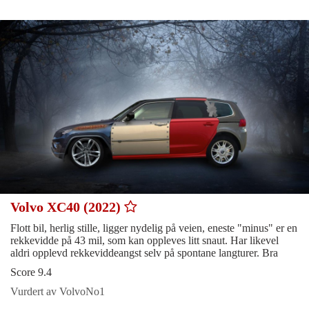
Volvo XC40 (2022)
Flott bil, herlig stille, ligger nydelig på veien, eneste "minus" er en
rekkevidde på 43 mil, som kan oppleves litt snaut. Har likevel
aldri opplevd rekkeviddeangst selv på spontane langturer. Bra
Score 9.4
Vurdert av VolvoNo1