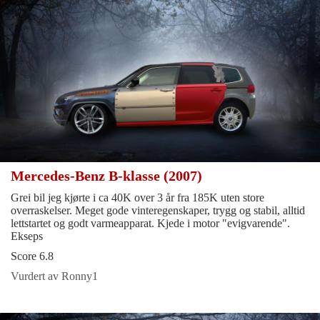
Mercedes-Benz B-klasse (2007)
Grei bil jeg kjørte i ca 40K over 3 år fra 185K uten store
overraskelser. Meget gode vinteregenskaper, trygg og stabil, alltid
lettstartet og godt varmeapparat. Kjede i motor "evigvarende".
Ekseps
Score 6.8
Vurdert av Ronny1