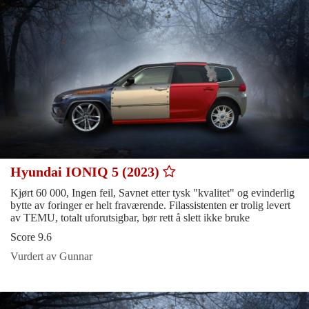
Hyundai IONIQ 5 (2023)
Kjørt 60 000, Ingen feil, Savnet etter tysk "kvalitet" og evinderlig
bytte av foringer er helt fraværende. Filassistenten er trolig levert
av TEMU, totalt uforutsigbar, bør rett å slett ikke bruke
Score 9.6
Vurdert av Gunnar