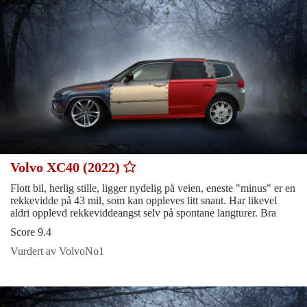
Volvo XC40 (2022)
Flott bil, herlig stille, ligger nydelig på veien, eneste "minus" er en
rekkevidde på 43 mil, som kan oppleves litt snaut. Har likevel
aldri opplevd rekkeviddeangst selv på spontane langturer. Bra
Score 9.4
Vurdert av VolvoNo1