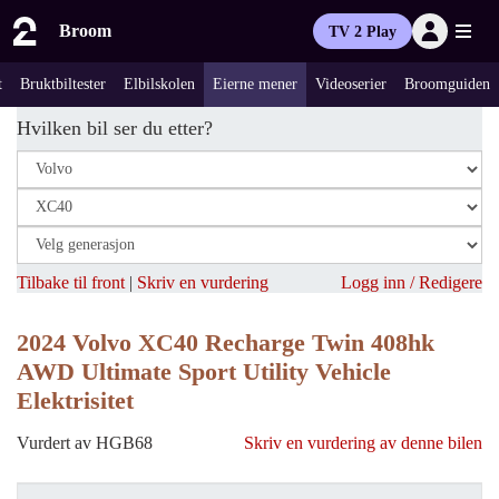
Broom
TV 2 Play
t
Bruktbiltester
Elbilskolen
Eierne mener
Videoserier
Broomguiden
Hvilken bil ser du etter?
Tilbake til front
|
Skriv en vurdering
Logg inn / Redigere
2024 Volvo XC40 Recharge Twin 408hk
AWD Ultimate Sport Utility Vehicle
Elektrisitet
Vurdert av HGB68
Skriv en vurdering av denne bilen