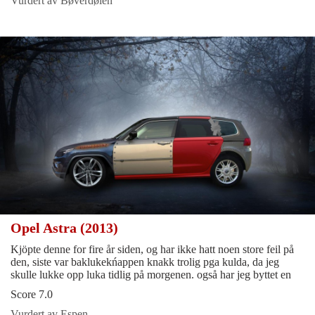
Vurdert av Bøverdølen
Opel Astra (2013)
Kjöpte denne for fire år siden, og har ikke hatt noen store feil på
den, siste var baklukekńappen knakk trolig pga kulda, da jeg
skulle lukke opp luka tidlig på morgenen. også har jeg byttet en
Score 7.0
Vurdert av Espen