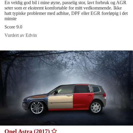
En veldig god bil i mine øyne, passelig stor, lavt forbruk og AGR
seter som er ekstremt komfortable for mitt vedkommende. Ikke
hatt typiske problemer med adblue, DPF eller EGR foreløpig i det
minste
Score 9.0
Vurdert av Edvin
Opel Astra (2017)