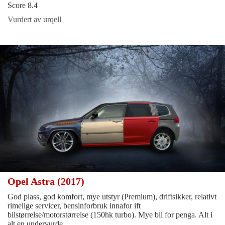
Score 8.4
Vurdert av urqell
Opel Astra (2017)
God plass, god komfort, mye utstyr (Premium), driftsikker, relativt
rimelige servicer, bensinforbruk innafor ift
bilstørrelse/motorstørrelse (150hk turbo). Mye bil for penga. Alt i
alt en undervurde