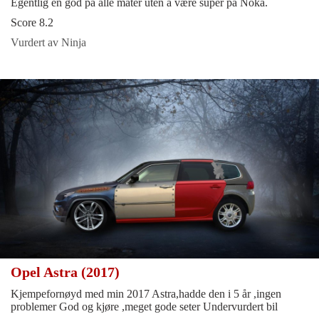
Egentlig en god på alle måter uten å være super på Noka.
Score 8.2
Vurdert av Ninja
Opel Astra (2017)
Kjempefornøyd med min 2017 Astra,hadde den i 5 år ,ingen
problemer God og kjøre ,meget gode seter Undervurdert bil