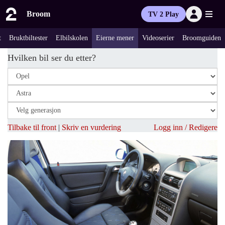
Broom
TV 2 Play
t
Bruktbiltester
Elbilskolen
Eierne mener
Videoserier
Broomguiden
Hvilken bil ser du etter?
Tilbake til front
|
Skriv en vurdering
Logg inn / Redigere