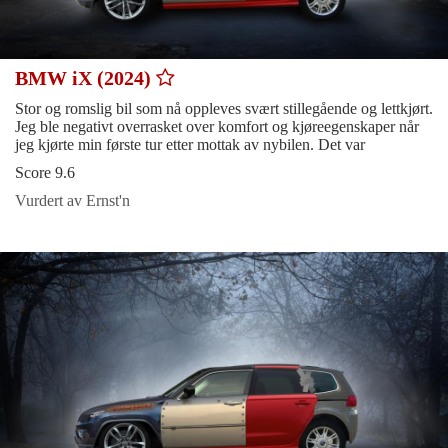
BMW iX (2024)
Stor og romslig bil som nå oppleves svært stillegående og lettkjørt.
Jeg ble negativt overrasket over komfort og kjøreegenskaper når
jeg kjørte min første tur etter mottak av nybilen. Det var
Score 9.6
Vurdert av Ernst'n