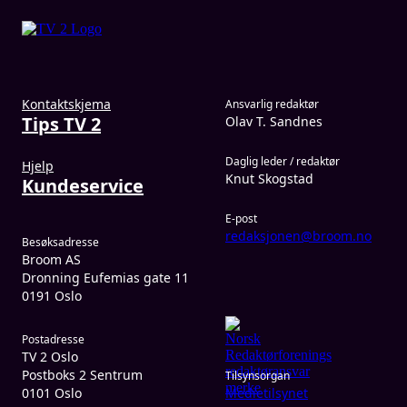
Kontaktskjema
Ansvarlig redaktør
Tips TV 2
Olav T. Sandnes
Daglig leder / redaktør
Hjelp
Knut Skogstad
Kundeservice
E-post
redaksjonen@broom.no
Besøksadresse
Broom AS
Dronning Eufemias gate 11
0191 Oslo
Postadresse
TV 2 Oslo
Postboks 2 Sentrum
Tilsynsorgan
0101 Oslo
Medietilsynet