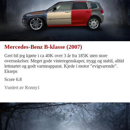
Mercedes-Benz B-klasse (2007)
Grei bil jeg kjørte i ca 40K over 3 år fra 185K uten store
overraskelser. Meget gode vinteregenskaper, trygg og stabil, alltid
lettstartet og godt varmeapparat. Kjede i motor "evigvarende".
Ekseps
Score 6.8
Vurdert av Ronny1