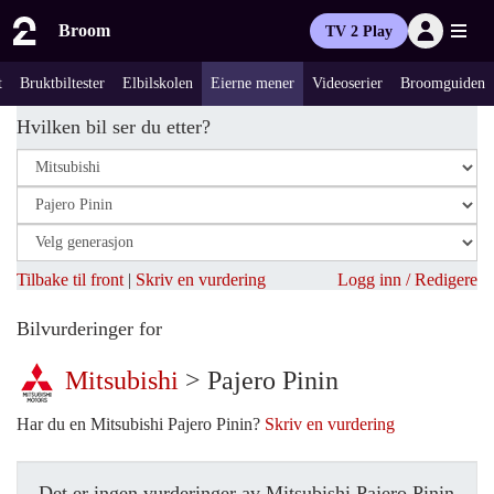
Broom
TV 2 Play
t
Bruktbiltester
Elbilskolen
Eierne mener
Videoserier
Broomguiden
Hvilken bil ser du etter?
Tilbake til front
|
Skriv en vurdering
Logg inn / Redigere
Bilvurderinger for
Mitsubishi
> Pajero Pinin
Har du en Mitsubishi Pajero Pinin?
Skriv en vurdering
Det er ingen vurderinger av Mitsubishi Pajero Pinin