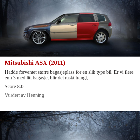
Mitsubishi ASX (2011)
Hadde forventet større bagasjeplass for en slik type bil. Er vi flere
enn 3 med litt bagasje, blir det raskt trangt,
Score 8.0
Vurdert av Henning