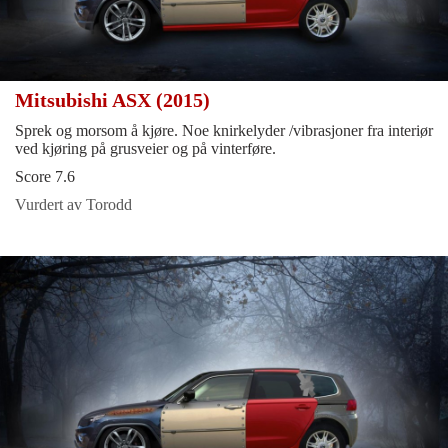
Mitsubishi ASX (2015)
Sprek og morsom å kjøre. Noe knirkelyder /vibrasjoner fra interiør
ved kjøring på grusveier og på vinterføre.
Score 7.6
Vurdert av Torodd