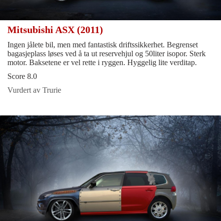
Mitsubishi ASX (2011)
Ingen jålete bil, men med fantastisk driftssikkerhet. Begrenset
bagasjeplass løses ved å ta ut reservehjul og 50liter isopor. Sterk
motor. Baksetene er vel rette i ryggen. Hyggelig lite verditap.
Score 8.0
Vurdert av Trurie