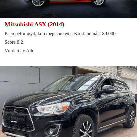
Mitsubishi ASX (2014)
Kjempefornøyd, kun meg som eier. Kmstand nå: 189.000
Score 8.2
Vurdert av Atle