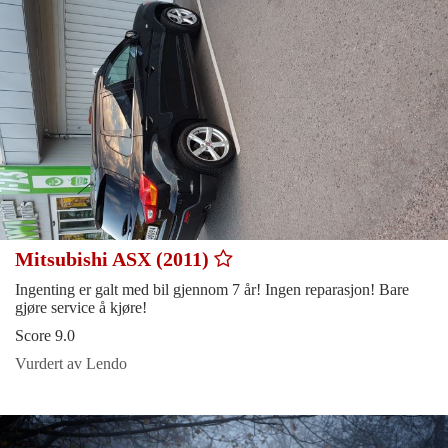
Mitsubishi ASX (2011)
Ingenting er galt med bil gjennom 7 år! Ingen reparasjon! Bare
gjøre service å kjøre!
Score 9.0
Vurdert av Lendo