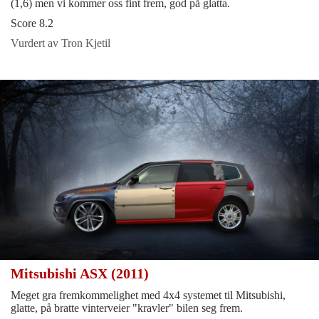
(1,6) men vi kommer oss fint frem, god på glatta.
Score 8.2
Vurdert av Tron Kjetil
Mitsubishi ASX (2011)
Meget gra fremkommelighet med 4x4 systemet til Mitsubishi,
glatte, på bratte vinterveier "kravler" bilen seg frem.