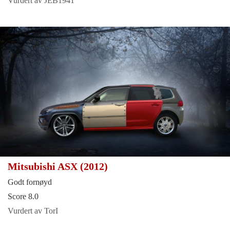
Vurdert av JEB1941
Mitsubishi ASX (2012)
Godt fornøyd
Score 8.0
Vurdert av TorI