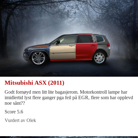
Mitsubishi ASX (2011)
Godt fornøyd men litt lite bagasjerom. Motorkontroll lampe har
imidlertid lyst flere ganger pga feil på EGR, flere som har opplevd
noe sånt??
Score 5.6
Vurdert av Olek