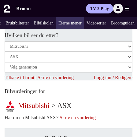
Broom
TV 2 Play
t
Bruktbiltester
Elbilskolen
Eierne mener
Videoserier
Broomguiden
Hvilken bil ser du etter?
Tilbake til front
|
Skriv en vurdering
Logg inn / Redigere
Bilvurderinger for
Mitsubishi
> ASX
Har du en Mitsubishi ASX?
Skriv en vurdering