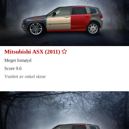
Mitsubishi ASX (2011)
Meget fornøyd
Score 9.6
Vurdert av onkel skrue