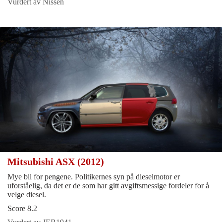
Vurdert av Nissen
Mitsubishi ASX (2012)
Mye bil for pengene. Politikernes syn på dieselmotor er
uforståelig, da det er de som har gitt avgiftsmessige fordeler for å
velge diesel.
Score 8.2