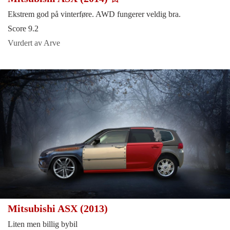
Ekstrem god på vinterføre. AWD fungerer veldig bra.
Score 9.2
Vurdert av Arve
Mitsubishi ASX (2013)
Liten men billig bybil