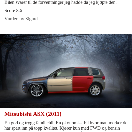
Bilen svarer til de forventninger jeg hadde da jeg kjøpte den.
Score 8.6
Vurdert av Sigurd
Mitsubishi ASX (2011)
En god og trygg familiebil. En økonomisk bil hvor man merker de
har spart inn på topp kvalitet. Kjører kun med FWD og bensin