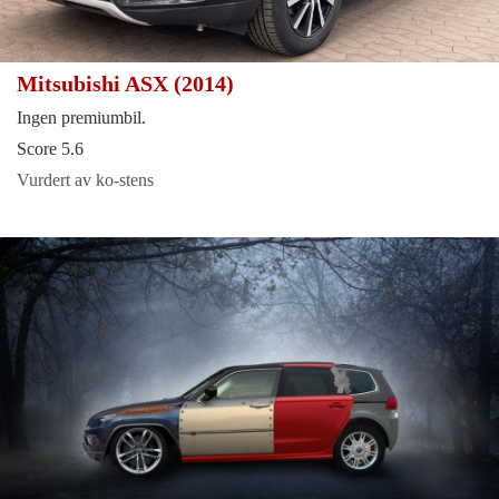
Mitsubishi ASX (2014)
Ingen premiumbil.
Score 5.6
Vurdert av ko-stens