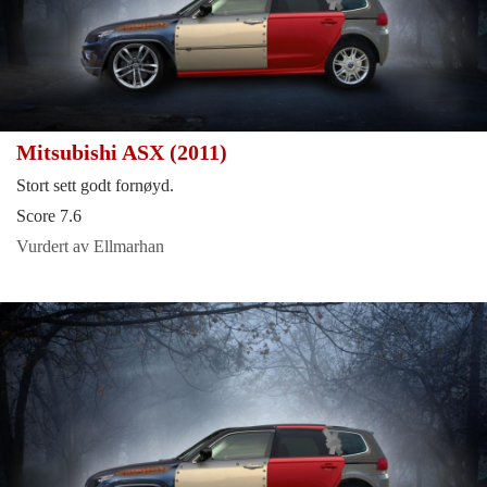
Mitsubishi ASX (2011)
Stort sett godt fornøyd.
Score 7.6
Vurdert av Ellmarhan