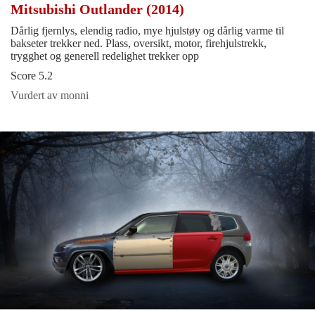
Mitsubishi Outlander (2014)
Dårlig fjernlys, elendig radio, mye hjulstøy og dårlig varme til
bakseter trekker ned. Plass, oversikt, motor, firehjulstrekk,
trygghet og generell redelighet trekker opp
Score 5.2
Vurdert av monni