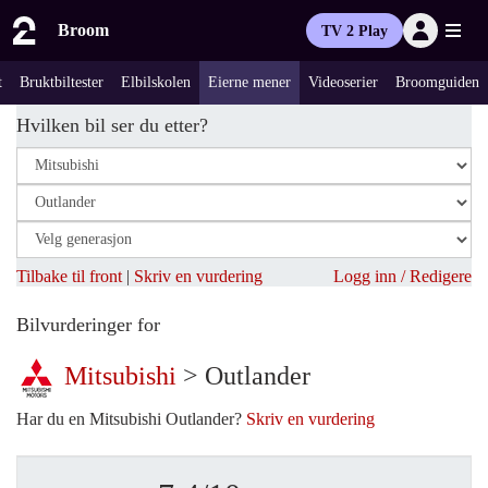
Broom
TV 2 Play
t
Bruktbiltester
Elbilskolen
Eierne mener
Videoserier
Broomguiden
Hvilken bil ser du etter?
Tilbake til front
|
Skriv en vurdering
Logg inn / Redigere
Bilvurderinger for
Mitsubishi
> Outlander
Har du en Mitsubishi Outlander?
Skriv en vurdering