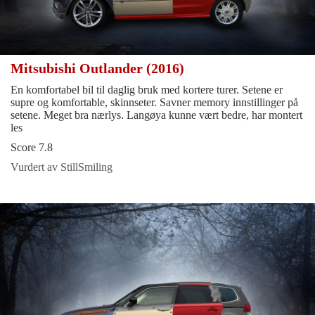
Mitsubishi Outlander (2016)
En komfortabel bil til daglig bruk med kortere turer. Setene er
supre og komfortable, skinnseter. Savner memory innstillinger på
setene. Meget bra nærlys. Langøya kunne vært bedre, har montert
les
Score 7.8
Vurdert av StillSmiling