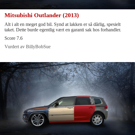
Mitsubishi Outlander (2013)
Alt i alt en meget god bil. Synd at lakken er så dårlig, spesielt
taket. Dette burde egentlig vært en garanti sak hos forhandler.
Score 7.6
Vurdert av BillyBobSue