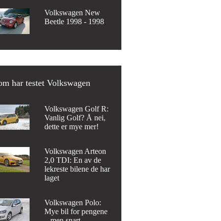
Volkswagen New
Beetle 1998 - 1998
om har testet Volkswagen
Volkswagen Golf R:
Vanlig Golf? Å nei,
dette er mye mer!
Volkswagen Arteon
2,0 TDI: En av de
lekreste bilene de har
laget
Volkswagen Polo:
Mye bil for pengene
– men snart