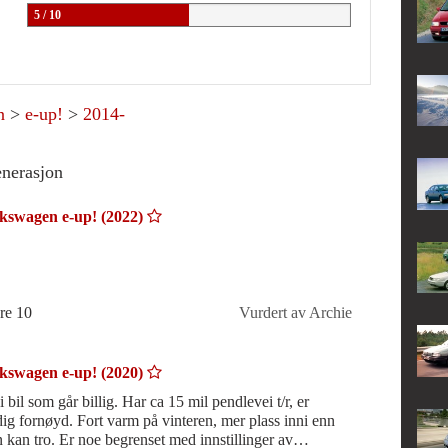
5 / 10
n
>
e-up!
>
2014-
enerasjon
kswagen e-up! (2022)
re 10
Vurdert av Archie
kswagen e-up! (2020)
 bil som går billig. Har ca 15 mil pendlevei t/r, er
dig fornøyd. Fort varm på vinteren, mer plass inni enn
 kan tro. Er noe begrenset med innstillinger av