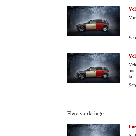
Vol
Var
Sco
Vol
Vel
andre b
beh
stil
Sco
Flere vurderinger
For
Så 