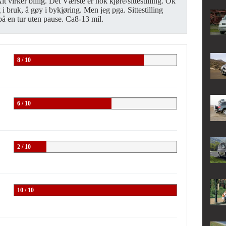
Alt virker billig. Det Værste er nok kjøre/sittestilling. Ok
 i bruk, å gøy i bykjøring. Men jeg pga. Sittestilling
 på en tur uten pause. Ca8-13 mil.
8 / 10
6 / 10
2 / 10
10 / 10