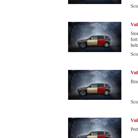
ratt
Sco
Vol
Sto
for
held
Sco
Vol
Bra 
Sco
Vol
Perf