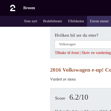
Broom
Siste nytt
Bruktbiltester
Elbilskolen
Eierne mener
Hvilken bil ser du etter?
Tilbake til front
|
Skriv en vurdering
2016 Volkswagen e-up! C
Vurdert av mora
6.2/10
Score