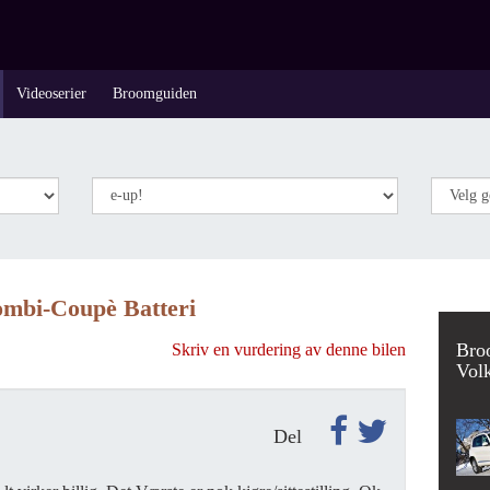
Videoserier
Broomguiden
ombi-Coupè Batteri
Bro
Skriv en vurdering av denne bilen
Vol
Del