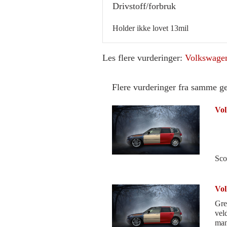
Drivstoff/forbruk
Holder ikke lovet 13mil
Les flere vurderinger:
Volkswage
Flere vurderinger fra samme g
Vol
Sco
Vol
Grei
vel
man