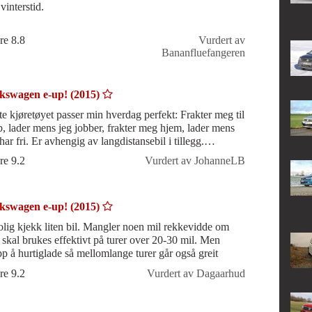
vinterstid.
re 8.8
Vurdert av
Bananfluefangeren
kswagen e-up! (2015)
te kjøretøyet passer min hverdag perfekt: Frakter meg til
b, lader mens jeg jobber, frakter meg hjem, lader mens
har fri. Er avhengig av langdistansebil i tillegg.
forhandler kunne vær
re 9.2
Vurdert av JohanneLB
kswagen e-up! (2015)
olig kjekk liten bil. Mangler noen mil rekkevidde om
 skal brukes effektivt på turer over 20-30 mil. Men
pp å hurtiglade så mellomlange turer går også greit
re 9.2
Vurdert av Dagaarhud