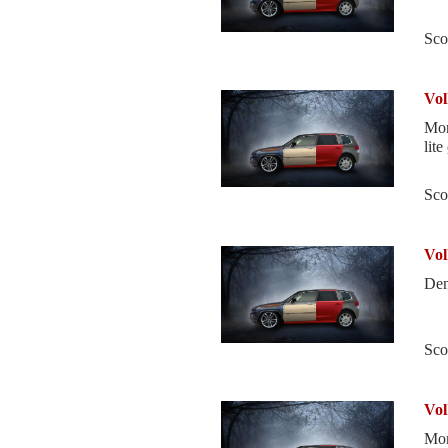
Sco
Vol
Mor
lite
Sco
Vol
Den
Sco
Vol
Mor