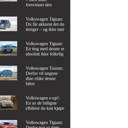
forsvinner den
Volkswagen Tiguan:
Du får akkurat det du
trenger – og ikke mer
Volkswagen Tiguan:
En ting med denne er
absolutt ikke folkelig
Volkswagen Touran:
Derfor vil ungene
dine elske denne
bilen
Volkswagen e-up!:
En av de billigste
elbilene du kan kjøpe
Volkswagen Tiguan:
Derfor tror vi dette