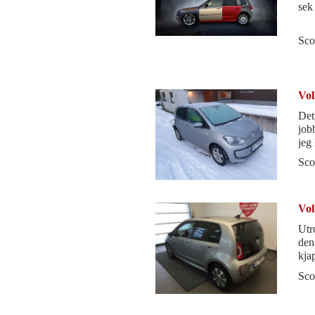
sek 
Sco
Vol
Det
job
jeg 
Bil
Sco
Vol
Utr
den
kja
Sco