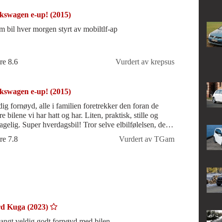
kswagen e-up! (2015)
m bil hver morgen styrt av mobiltlf-ap
re 8.6
Vurdert av krepsus
kswagen e-up! (2015)
dig fornøyd, alle i familien foretrekker den foran de
ilene vi har hatt og har. Liten, praktisk, stille og
agelig. Super hverdagsbil! Tror selve elbilfølelsen, det
le, akselerasjon
re 7.8
Vurdert av TGam
d Kuga (2023)
langt veldig godt fornøyd med bilen.