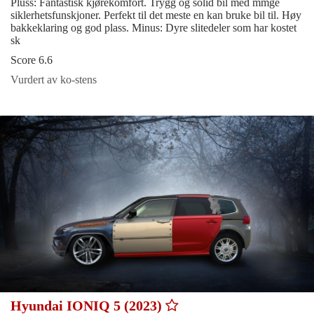
Pluss: Fantastisk kjørekomfort. Trygg og solid bil med mmge
siklerhetsfunskjoner. Perfekt til det meste en kan bruke bil til. Høy
bakkeklaring og god plass. Minus: Dyre slitedeler som har kostet
sk
Score 6.6
Vurdert av ko-stens
Hyundai IONIQ 5 (2023)