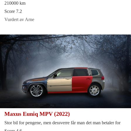
210000 km
Score 7.2
Vurdert av Arne
Maxus Euniq MPV (2022)
Stor bil for pengene, men dessverre får man det man betaler for
Score 4.6