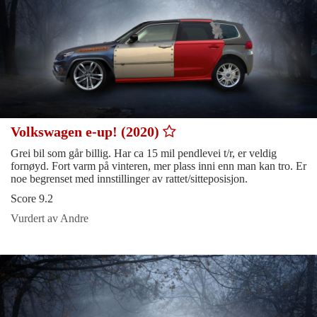
Volkswagen e-up! (2020)
Grei bil som går billig. Har ca 15 mil pendlevei t/r, er veldig
fornøyd. Fort varm på vinteren, mer plass inni enn man kan tro. Er
noe begrenset med innstillinger av rattet/sitteposisjon.
Score 9.2
Vurdert av Andre