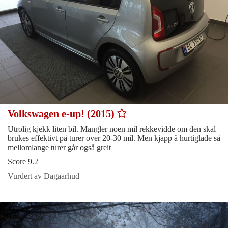
Volkswagen e-up! (2015)
Utrolig kjekk liten bil. Mangler noen mil rekkevidde om den skal
brukes effektivt på turer over 20-30 mil. Men kjapp å hurtiglade så
mellomlange turer går også greit
Score 9.2
Vurdert av Dagaarhud