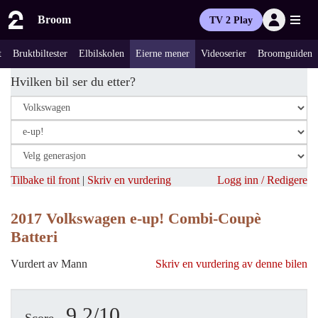
Broom
TV 2 Play
t
Bruktbiltester
Elbilskolen
Eierne mener
Videoserier
Broomguiden
Hvilken bil ser du etter?
Tilbake til front
|
Skriv en vurdering
Logg inn / Redigere
2017 Volkswagen e-up! Combi-Coupè
Batteri
Vurdert av Mann
Skriv en vurdering av denne bilen
9.2/10