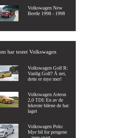
Volkswagen New
Beetle 1998 - 1998
om har testet Volkswagen
Volkswagen Golf R:
Vanlig Golf? Å nei,
dette er mye mer!
Volkswagen Arteon
2,0 TDI: En av de
lekreste bilene de har
laget
Volkswagen Polo:
Mye bil for pengene
– men snart