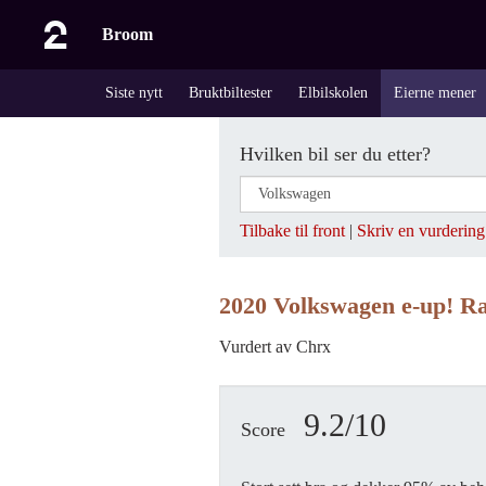
Broom
Siste nytt
Bruktbiltester
Elbilskolen
Eierne mener
Hvilken bil ser du etter?
Tilbake til front
|
Skriv en vurdering
2020 Volkswagen e-up! R
Vurdert av Chrx
9.2/10
Score