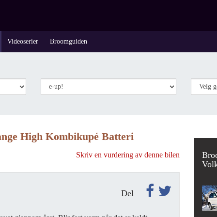
Videoserier
Broomguiden
ange High Kombikupé Batteri
Bro
Skriv en vurdering av denne bilen
Vol
Del