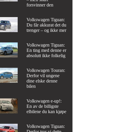
forsvinner den
Volkswagen Tiguan:
Du får akkurat det du
trenger – og ikke mer
Volkswagen Tiguan:
En ting med denne er
absolutt ikke folkelig
Volkswagen Touran:
Derfor vil ungene
dine elske denne
bilen
Volkswagen e-up!:
En av de billigste
elbilene du kan kjøpe
Volkswagen Tiguan:
Derfor tror vi dette