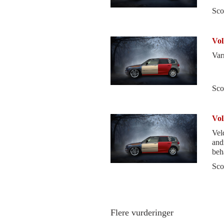
Sco
Vol
Var
Sco
Vol
Vel
andre b
beh
stil
Sco
Flere vurderinger