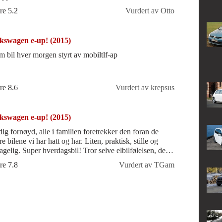
re 5.2
Vurdert av Otto
kswagen e-up! (2015)
m bil hver morgen styrt av mobiltlf-ap
re 8.6
Vurdert av krepsus
kswagen e-up! (2015)
dig fornøyd, alle i familien foretrekker den foran de
ilene vi har hatt og har. Liten, praktisk, stille og
agelig. Super hverdagsbil! Tror selve elbilfølelsen, det
le, akselerasjon
re 7.8
Vurdert av TGam