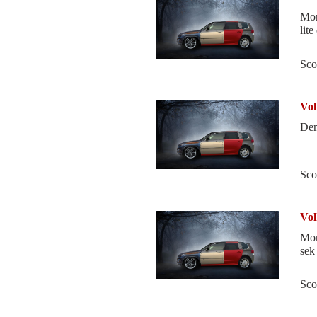
Mor
lite
Sco
Vol
Den
Sco
Vol
Mor
sek 
Sco