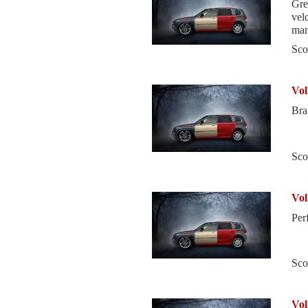
Grei
vel
man
ratt
Sco
Vol
Bra 
Sco
Vol
Perf
Sco
Vol