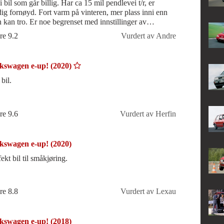
 bil som går billig. Har ca 15 mil pendlevei t/r, er
dig fornøyd. Fort varm på vinteren, mer plass inni enn
 kan tro. Er noe begrenset med innstillinger av
et/sitteposisjon.
re 9.2
Vurdert av Andre
kswagen e-up! (2020)
bil.
re 9.6
Vurdert av Herfin
kswagen e-up! (2020)
ekt bil til småkjøring.
re 8.8
Vurdert av Lexau
kswagen e-up! (2018)