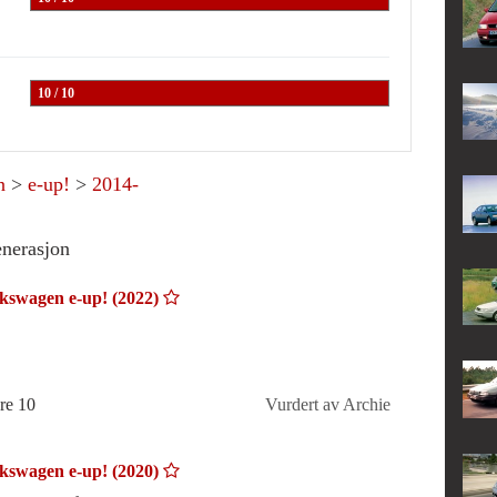
10 / 10
n
>
e-up!
>
2014-
enerasjon
kswagen e-up! (2022)
re 10
Vurdert av Archie
kswagen e-up! (2020)