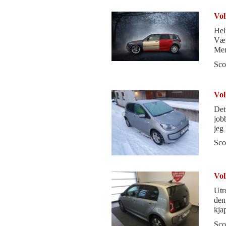
Vol
Helt
Værste
Men
Sitt
Sco
Vol
Det
job
jeg 
Bil
Sco
Vol
Utr
den
kja
Sco