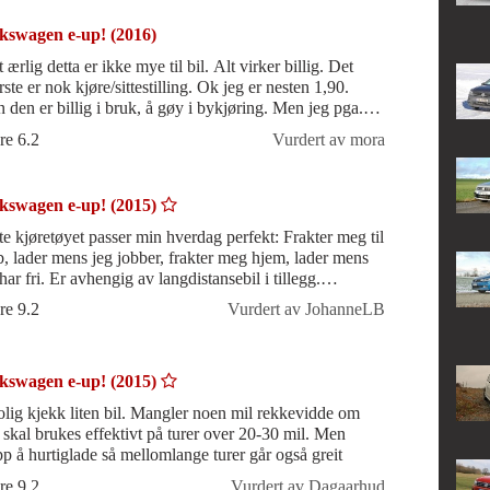
kswagen e-up! (2016)
 ærlig detta er ikke mye til bil. Alt virker billig. Det
 er nok kjøre/sittestilling. Ok jeg er nesten 1,90.
 den er billig i bruk, å gøy i bykjøring. Men jeg pga.
estilling kl
re 6.2
Vurdert av mora
kswagen e-up! (2015)
te kjøretøyet passer min hverdag perfekt: Frakter meg til
b, lader mens jeg jobber, frakter meg hjem, lader mens
har fri. Er avhengig av langdistansebil i tillegg.
forhandler kunne vær
re 9.2
Vurdert av JohanneLB
kswagen e-up! (2015)
olig kjekk liten bil. Mangler noen mil rekkevidde om
 skal brukes effektivt på turer over 20-30 mil. Men
pp å hurtiglade så mellomlange turer går også greit
re 9.2
Vurdert av Dagaarhud