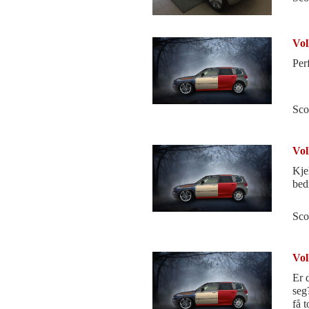
Vol
Perf
Sco
Vol
Kje
bed
Sco
Vol
Er 
seg
få t