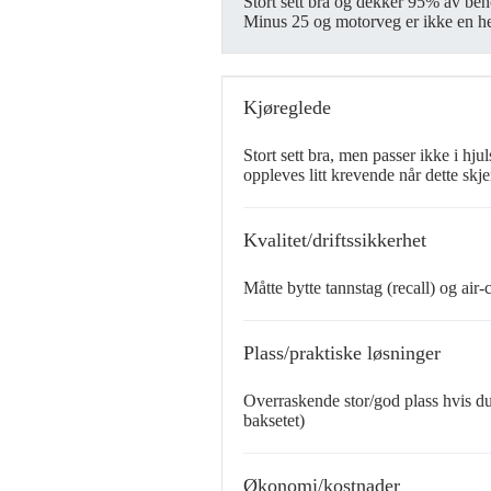
Stort sett bra og dekker 95% av beho
Minus 25 og motorveg er ikke en hel
Kjøreglede
Stort sett bra, men passer ikke i hjul
oppleves litt krevende når dette skje
Kvalitet/driftssikkerhet
Måtte bytte tannstag (recall) og air-c
Plass/praktiske løsninger
Overraskende stor/god plass hvis du 
baksetet)
Økonomi/kostnader