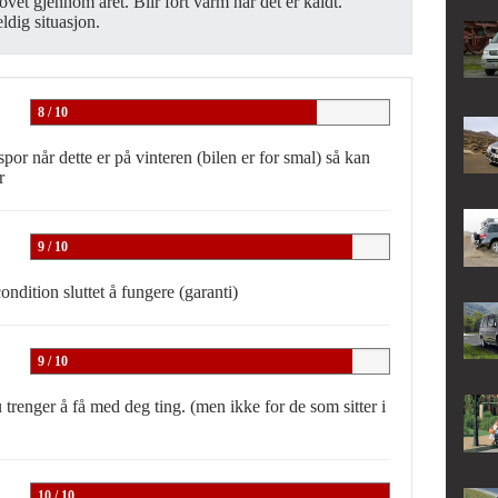
vet gjennom året. Blir fort varm når det er kaldt.
dig situasjon.
8 / 10
spor når dette er på vinteren (bilen er for smal) så kan
r
9 / 10
ondition sluttet å fungere (garanti)
9 / 10
trenger å få med deg ting. (men ikke for de som sitter i
10 / 10