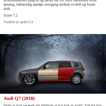
Kombinasjonen plug-in og diesel må vel være markedets beste
løsning, fullstendig sømløs overgang mellom el-drift og fossil-
drift.
Score 7.2
Vurdert av pelle123
Audi Q7 (2018)
Dette er kort og godt det dårligste vi har hatt av nybil. Tull fra dag