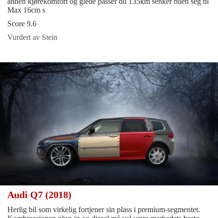
annen kjørekomfort og glede passer du 135km senker bilen seg til
Max 16cm s
Score 9.6
Vurdert av Stein
Audi Q7 (2018)
Herlig bil som virkelig fortjener sin plass i premium-segmentet.