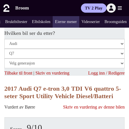
Broom
TV 2 Play
t
Bruktbiltester
Elbilskolen
Eierne mener
Videoserier
Broomguiden
Hvilken bil ser du etter?
Tilbake til front
|
Skriv en vurdering
Logg inn / Redigere
2017 Audi Q7 e-tron 3,0 TDI V6 quattro 5-
seter Sport Utility Vehicle Diesel/Batteri
Vurdert av Børre
Skriv en vurdering av denne bilen
9/10