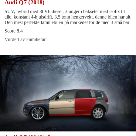
Audi Q7 (2018)
SUV, hybrid med 3l V6 diesel, 3 unger i baksetet med isofix til
alle, konstant 4-hjulsdrift, 3,5 tonn hengervekt, denne bilen har alt.
Den mest perfekte familiebilen på markedet for de med 3 små bar
Score 8.4
Vurdert av Familiefar