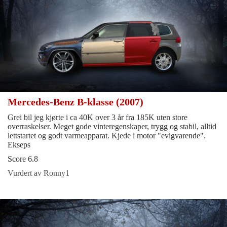
Mercedes-Benz B-klasse (2007)
Grei bil jeg kjørte i ca 40K over 3 år fra 185K uten store
overraskelser. Meget gode vinteregenskaper, trygg og stabil, alltid
lettstartet og godt varmeapparat. Kjede i motor "evigvarende".
Ekseps
Score 6.8
Vurdert av Ronny1