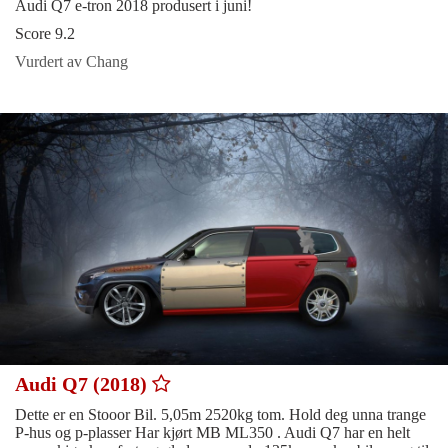
Audi Q7 e-tron 2018 produsert i juni!
Score 9.2
Vurdert av Chang
Audi Q7 (2018)
Dette er en Stooor Bil. 5,05m 2520kg tom. Hold deg unna trange
P-hus og p-plasser Har kjørt MB ML350 . Audi Q7 har en helt