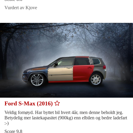
Vurdert av Kjove
Ford S-Max (2016)
Veldig fornøyd. Har byttet bil hvert 4år, men denne beholdt jeg.
Betydelig mer lastekapasitet (900kg) enn elbilen og bedre ladefart
:-)
Score 9.8