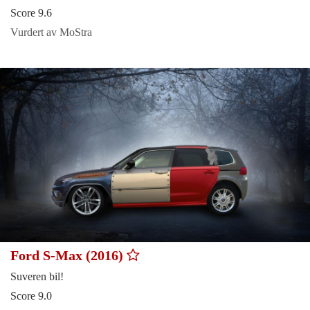
Score 9.6
Vurdert av MoStra
Ford S-Max (2016)
Suveren bil!
Score 9.0