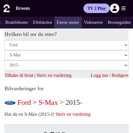
Broom
TV 2 Play
t
Bruktbiltester
Elbilskolen
Eierne mener
Videoserier
Broomguiden
Hvilken bil ser du etter?
Tilbake til front
|
Skriv en vurdering
Logg inn / Redigere
Bilvurderinger for
Ford
>
S-Max
> 2015-
Har du en S-Max (2015-)?
Skriv en vurdering