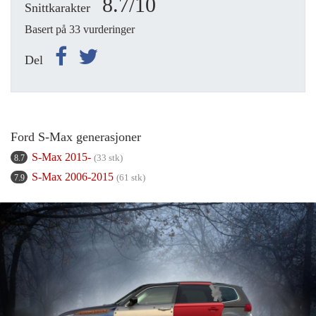
8.7/10
Snittkarakter
Basert på 33 vurderinger
Del
Ford S-Max generasjoner
S-Max 2015-
(33 stk)
8.7
S-Max 2006-2015
(61 stk)
7.9