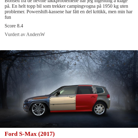
Bortsett fra de nevnte lakkproblemene har jeg ingenting å klage
på. En helt topp bil som trekker campingvogna på 1950 kg uten
problemer. Powershift-kassene har fått en del kritikk, men min har
fun
Score 8.4
Vurdert av AndersW
Ford S-Max (2017)