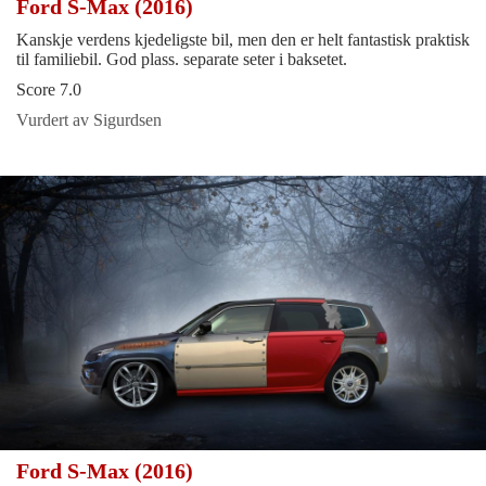
Ford S-Max (2016)
Kanskje verdens kjedeligste bil, men den er helt fantastisk praktisk
til familiebil. God plass. separate seter i baksetet.
Score 7.0
Vurdert av Sigurdsen
Ford S-Max (2016)