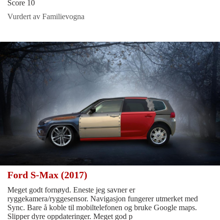
Score 10
Vurdert av Familievogna
Ford S-Max (2017)
Meget godt fornøyd. Eneste jeg savner er
ryggekamera/ryggesensor. Navigasjon fungerer utmerket med
Sync. Bare å koble til mobiltelefonen og bruke Google maps.
Slipper dyre oppdateringer. Meget god p