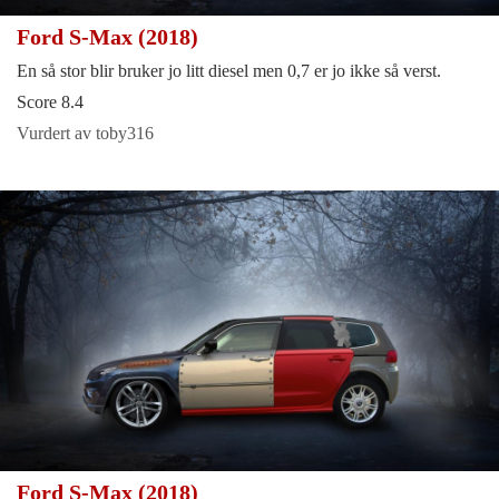
Ford S-Max (2018)
En så stor blir bruker jo litt diesel men 0,7 er jo ikke så verst.
Score 8.4
Vurdert av toby316
Ford S-Max (2018)