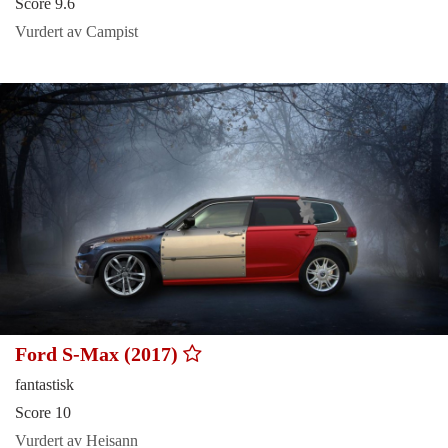
Score 9.6
Vurdert av Campist
Ford S-Max (2017)
fantastisk
Score 10
Vurdert av Heisann