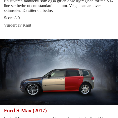
En suveren familiebil som også gir en dose kjøreglede for far. ST-
line ser bedre ut enn standard titanium. Velg alcantara over
skinnseter. Da sitter du bedre.
Score 8.0
Vurdert av Knut
Ford S-Max (2017)