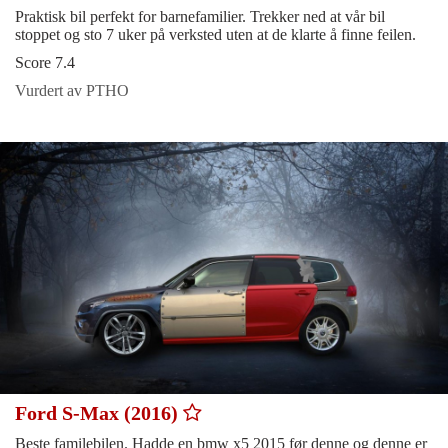
Praktisk bil perfekt for barnefamilier. Trekker ned at vår bil
stoppet og sto 7 uker på verksted uten at de klarte å finne feilen.
Score 7.4
Vurdert av PTHO
Ford S-Max (2016)
Beste familebilen. Hadde en bmw x5 2015 før denne og denne er