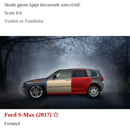
Skulle gjerne kjøpt tilsvarende som el-bil!
Score 8.6
Vurdert av Familiefar
Ford S-Max (2017)
Fornøyd