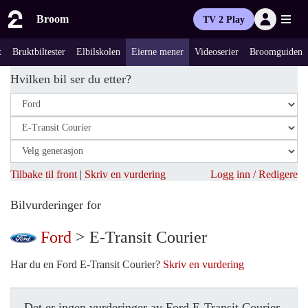
Broom
TV 2 Play
t
Bruktbiltester
Elbilskolen
Eierne mener
Videoserier
Broomguiden
Hvilken bil ser du etter?
Tilbake til front
|
Skriv en vurdering
Logg inn / Redigere
Bilvurderinger for
Ford
> E-Transit Courier
Har du en Ford E-Transit Courier?
Skriv en vurdering
Det er ingen vurderinger av Ford E-Transit Courier