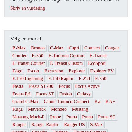
Skriv en vurdering
Velg en modell
B-Max
Bronco
C-Max
Capri
Connect
Cougar
Courier
E-350
E-Tourneo Custom
E-Transit
E-Transit Courier
E-Transit Custom
EcoSport
Edge
Escort
Excursion
Explorer
Explorer EV
F-150 Lightning
F-150 Raptor
F-250
F-350
Fiesta
Fiesta ST200
Focus
Focus Active
Focus RS
Focus ST
Fusion
Galaxy
Grand C-Max
Grand Tourneo Connect
Ka
KA+
Kuga
Maverick
Mondeo
Mustang
Mustang Mach-E
Probe
Puma
Puma
Puma ST
Ranger
Ranger Raptor
Ranger US
S-Max