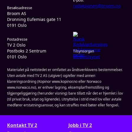
E-post
redaksjonen@broom.no
Besøksadresse
Broom AS
Dronning Eufemias gate 11
0191 Oslo
Postadresse
TV 2 Oslo
Postboks 2 Sentrum
Tilsynsorgan
0101 Oslo
Medietilsynet
Materialet på nettstedet er omfattet av åndsverklovens bestemmelser.
Uten avtale med TV 2 AS (utgiver) og/eller med annen
klareringsordning (Kopinor www.kopinor.no eller Norwaco
www.norwaco.no), er enhver lagring, eksemplarfremstilling og
tilgjengeliggjøring (herunder visning) bare tillatt når det er hjemlet i lov
(til privat bruk, sitat og lignende). Utnyttelse i strid med lov eller avtale
medfører erstatningsansvar, og kan straffes med bøter eller fengsel.
Kontakt TV 2
Jobb i TV 2