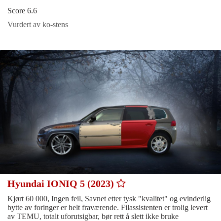
Score 6.6
Vurdert av ko-stens
Hyundai IONIQ 5 (2023)
Kjørt 60 000, Ingen feil, Savnet etter tysk "kvalitet" og evinderlig
bytte av foringer er helt fraværende. Filassistenten er trolig levert
av TEMU, totalt uforutsigbar, bør rett å slett ikke bruke