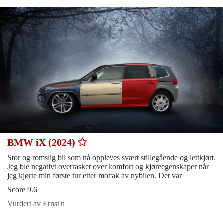
BMW iX (2024)
Stor og romslig bil som nå oppleves svært stillegående og lettkjørt.
Jeg ble negativt overrasket over komfort og kjøreegenskaper når
jeg kjørte min første tur etter mottak av nybilen. Det var
Score 9.6
Vurdert av Ernst'n