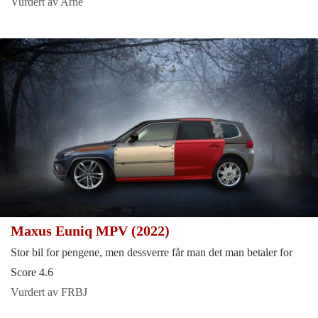
Vurdert av Arne
Maxus Euniq MPV (2022)
Stor bil for pengene, men dessverre får man det man betaler for
Score 4.6
Vurdert av FRBJ