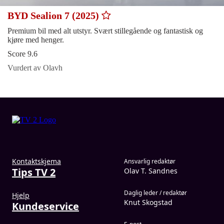
BYD Sealion 7 (2025)
Premium bil med alt utstyr. Svært stillegående og fantastisk og
kjøre med henger.
Score 9.6
Vurdert av Olavh
Kontaktskjema
Ansvarlig redaktør
Tips TV 2
Olav T. Sandnes
Daglig leder / redaktør
Hjelp
Knut Skogstad
Kundeservice