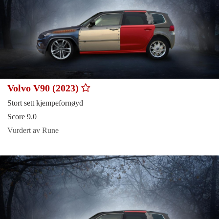
Volvo V90 (2023)
Stort sett kjempefornøyd
Score 9.0
Vurdert av Rune