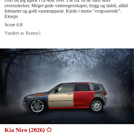
Grei bil jeg kjørte i ca 40K over 3 år fra 185K uten store
overraskelser. Meget gode vinteregenskaper, trygg og stabil, alltid
lettstartet og godt varmeapparat. Kjede i motor "evigvarende".
Ekseps
Score 6.8
Vurdert av Ronny1
Kia Niro (2026)