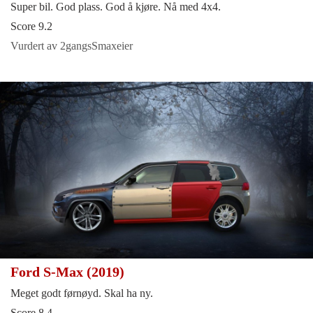
Super bil. God plass. God å kjøre. Nå med 4x4.
Score 9.2
Vurdert av 2gangsSmaxeier
Ford S-Max (2019)
Meget godt førnøyd. Skal ha ny.
Score 8.4