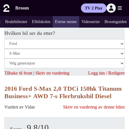
Broom
TV 2 Play
t
Bruktbiltester
Elbilskolen
Eierne mener
Videoserier
Broomguiden
Hvilken bil ser du etter?
Tilbake til front
|
Skriv en vurdering
Logg inn / Redigere
2016 Ford S-Max 2,0 TDCi 150hk Titanum
Business+ AWD 7-s Flerbruksbil Diesel
Vurdert av Vidar
Skriv en vurdering av denne bilen
9.8/10