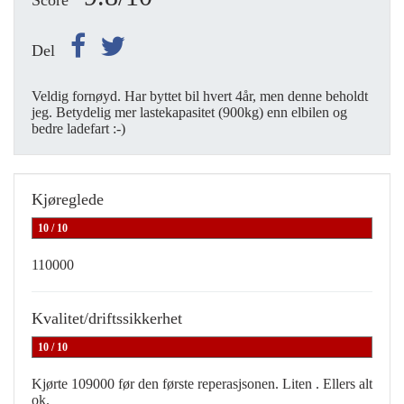
Score
Del
Veldig fornøyd. Har byttet bil hvert 4år, men denne beholdt
jeg. Betydelig mer lastekapasitet (900kg) enn elbilen og
bedre ladefart :-)
Kjøreglede
10 / 10
110000
Kvalitet/driftssikkerhet
10 / 10
Kjørte 109000 før den første reperasjsonen. Liten . Ellers alt
ok.