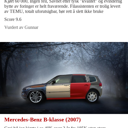
Kjørt 60 000, Ingen feil, Savnet etter tysk "kvalitet" og evinderlig
bytte av foringer er helt fraværende. Filassistenten er trolig levert
av TEMU, totalt uforutsigbar, bør rett å slett ikke bruke
Score 9.6
Vurdert av Gunnar
Mercedes-Benz B-klasse (2007)