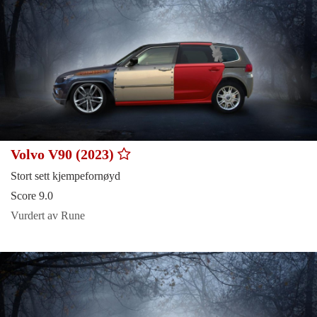
Volvo V90 (2023)
Stort sett kjempefornøyd
Score 9.0
Vurdert av Rune