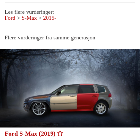
Les flere vurderinger:
Ford
>
S-Max
>
2015-
Flere vurderinger fra samme generasjon
Ford S-Max (2019)