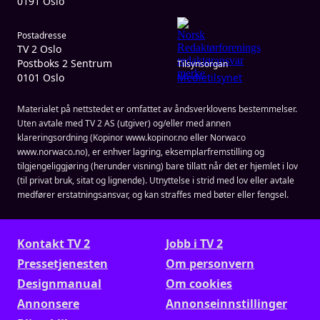
0191 Oslo
Postadresse
TV 2 Oslo
Postboks 2 Sentrum
Tilsynsorgan
0101 Oslo
Medietilsynet
Materialet på nettstedet er omfattet av åndsverklovens bestemmelser.
Uten avtale med TV 2 AS (utgiver) og/eller med annen
klareringsordning (Kopinor www.kopinor.no eller Norwaco
www.norwaco.no), er enhver lagring, eksemplarfremstilling og
tilgjengeliggjøring (herunder visning) bare tillatt når det er hjemlet i lov
(til privat bruk, sitat og lignende). Utnyttelse i strid med lov eller avtale
medfører erstatningsansvar, og kan straffes med bøter eller fengsel.
Kontakt TV 2
Jobb i TV 2
Presse­tjenesten
Om personvern
Designmanual
Om cookies
Annonsere
Annonseinnstillinger