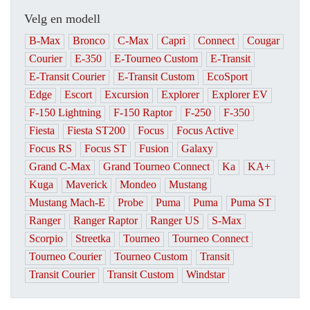
Velg en modell
B-Max
Bronco
C-Max
Capri
Connect
Cougar
Courier
E-350
E-Tourneo Custom
E-Transit
E-Transit Courier
E-Transit Custom
EcoSport
Edge
Escort
Excursion
Explorer
Explorer EV
F-150 Lightning
F-150 Raptor
F-250
F-350
Fiesta
Fiesta ST200
Focus
Focus Active
Focus RS
Focus ST
Fusion
Galaxy
Grand C-Max
Grand Tourneo Connect
Ka
KA+
Kuga
Maverick
Mondeo
Mustang
Mustang Mach-E
Probe
Puma
Puma
Puma ST
Ranger
Ranger Raptor
Ranger US
S-Max
Scorpio
Streetka
Tourneo
Tourneo Connect
Tourneo Courier
Tourneo Custom
Transit
Transit Courier
Transit Custom
Windstar