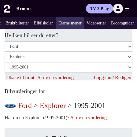
Broom
TV 2 Play
t
Bruktbiltester
Elbilskolen
Eierne mener
Videoserier
Broomguiden
Hvilken bil ser du etter?
Tilbake til front
|
Skriv en vurdering
Logg inn / Redigere
Bilvurderinger for
Ford
>
Explorer
> 1995-2001
Har du en Explorer (1995-2001)?
Skriv en vurdering