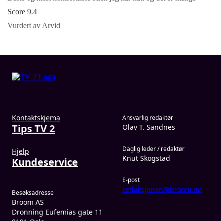
Score 9.4
Vurdert av Arvid
Kontaktskjema
Ansvarlig redaktør
Tips TV 2
Olav T. Sandnes
Daglig leder / redaktør
Hjelp
Knut Skogstad
Kundeservice
E-post
redaksjonen@broom.no
Besøksadresse
Broom AS
Dronning Eufemias gate 11