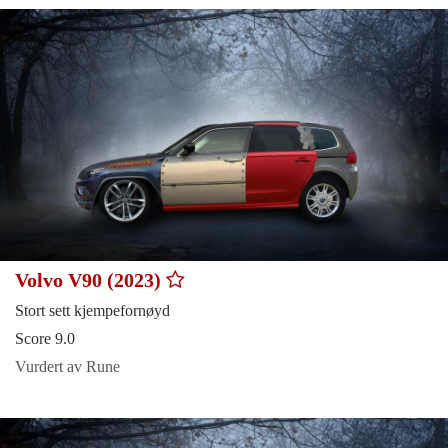
Volvo V90 (2023)
Stort sett kjempefornøyd
Score 9.0
Vurdert av Rune