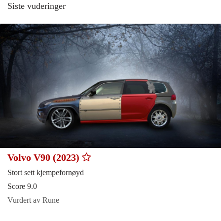
Siste vuderinger
Volvo V90 (2023)
Stort sett kjempefornøyd
Score 9.0
Vurdert av Rune