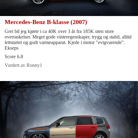
Mercedes-Benz B-klasse (2007)
Grei bil jeg kjørte i ca 40K over 3 år fra 185K uten store
overraskelser. Meget gode vinteregenskaper, trygg og stabil, alltid
lettstartet og godt varmeapparat. Kjede i motor "evigvarende".
Ekseps
Score 6.8
Vurdert av Ronny1