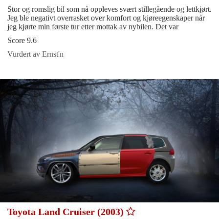
Stor og romslig bil som nå oppleves svært stillegående og lettkjørt.
Jeg ble negativt overrasket over komfort og kjøreegenskaper når
jeg kjørte min første tur etter mottak av nybilen. Det var
Score 9.6
Vurdert av Ernst'n
Toyota Land Cruiser (2003)