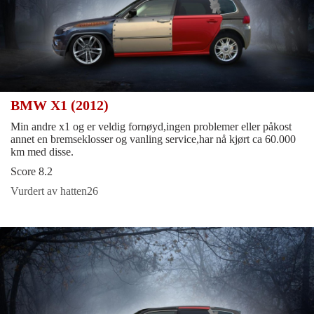
BMW X1 (2012)
Min andre x1 og er veldig fornøyd,ingen problemer eller påkost
annet en bremseklosser og vanling service,har nå kjørt ca 60.000
km med disse.
Score 8.2
Vurdert av hatten26