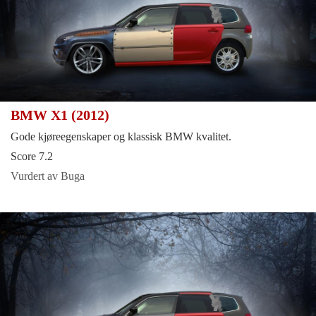
BMW X1 (2012)
Gode kjøreegenskaper og klassisk BMW kvalitet.
Score 7.2
Vurdert av Buga