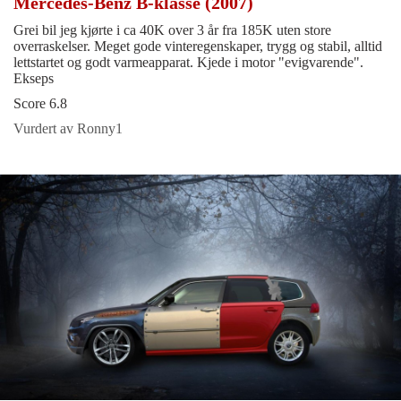
Mercedes-Benz B-klasse (2007)
Grei bil jeg kjørte i ca 40K over 3 år fra 185K uten store
overraskelser. Meget gode vinteregenskaper, trygg og stabil, alltid
lettstartet og godt varmeapparat. Kjede i motor "evigvarende".
Ekseps
Score 6.8
Vurdert av Ronny1