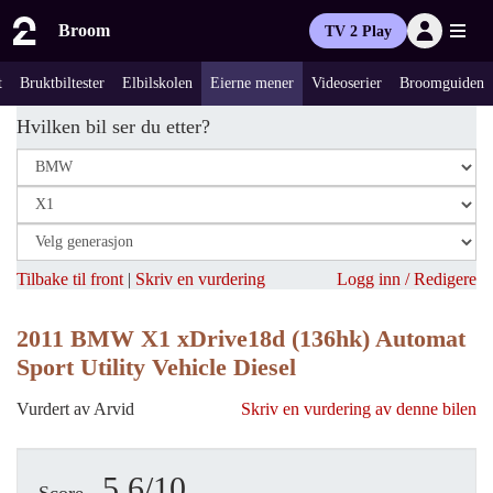
Broom
TV 2 Play
t
Bruktbiltester
Elbilskolen
Eierne mener
Videoserier
Broomguiden
Hvilken bil ser du etter?
Tilbake til front
|
Skriv en vurdering
Logg inn / Redigere
2011 BMW X1 xDrive18d (136hk) Automat
Sport Utility Vehicle Diesel
Vurdert av Arvid
Skriv en vurdering av denne bilen
5.6/10