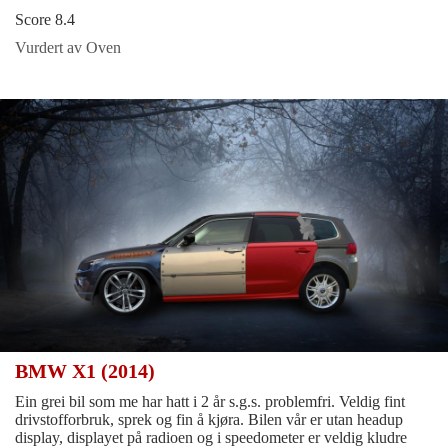
Score 8.4
Vurdert av Oven
BMW X1 (2014)
Ein grei bil som me har hatt i 2 år s.g.s. problemfri. Veldig fint
drivstofforbruk, sprek og fin å kjøra. Bilen vår er utan headup
display, displayet på radioen og i speedometer er veldig kludre