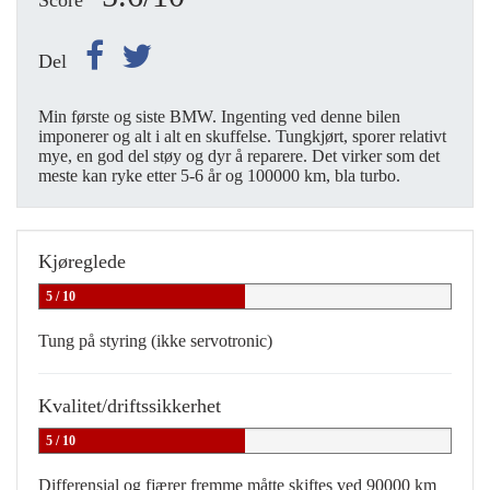
Score
Del
Min første og siste BMW. Ingenting ved denne bilen
imponerer og alt i alt en skuffelse. Tungkjørt, sporer relativt
mye, en god del støy og dyr å reparere. Det virker som det
meste kan ryke etter 5-6 år og 100000 km, bla turbo.
Kjøreglede
5 / 10
Tung på styring (ikke servotronic)
Kvalitet/driftssikkerhet
5 / 10
Differensial og fjærer fremme måtte skiftes ved 90000 km