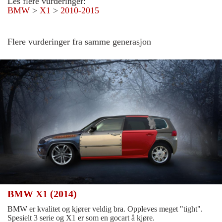
Les flere vurderinger:
BMW
>
X1
>
2010-2015
Flere vurderinger fra samme generasjon
BMW X1 (2014)
BMW er kvalitet og kjører veldig bra. Oppleves meget "tight".
Spesielt 3 serie og X1 er som en gocart å kjøre.