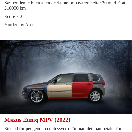
Savner denne bilen allerede da motor havarerte etter 20 mnd. Gått
210000 km
Score 7.2
Vurdert av Arne
Maxus Euniq MPV (2022)
Stor bil for pengene, men dessverre får man det man betaler for