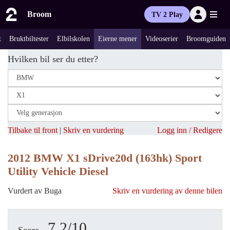
Broom
TV 2 Play
t
Bruktbiltester
Elbilskolen
Eierne mener
Videoserier
Broomguiden
Hvilken bil ser du etter?
Tilbake til front
|
Skriv en vurdering
Logg inn / Redigere
2012 BMW X1 sDrive20d (163hk) Sport
Utility Vehicle Diesel
Vurdert av Buga
Skriv en vurdering av denne bilen
7.2/10