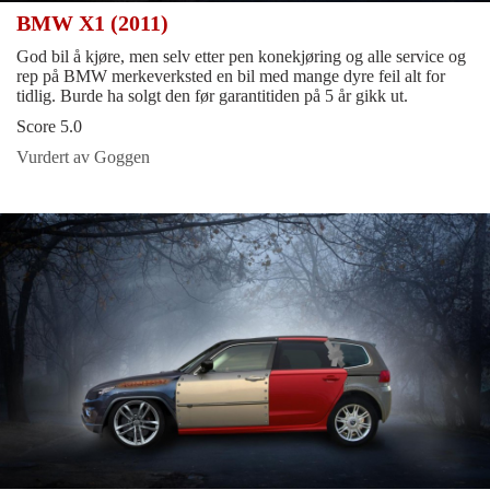
BMW X1 (2011)
God bil å kjøre, men selv etter pen konekjøring og alle service og
rep på BMW merkeverksted en bil med mange dyre feil alt for
tidlig. Burde ha solgt den før garantitiden på 5 år gikk ut.
Score 5.0
Vurdert av Goggen