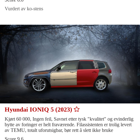
Vurdert av ko-stens
Hyundai IONIQ 5 (2023)
Kjørt 60 000, Ingen feil, Savnet etter tysk "kvalitet" og evinderlig
bytte av foringer er helt fraværende. Filassistenten er trolig levert
av TEMU, totalt uforutsigbar, bør rett å slett ikke bruke
Score 9.6