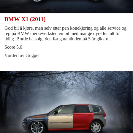
BMW X1 (2011)
God bil å kjøre, men selv etter pen konekjøring og alle service og
rep på BMW merkeverksted en bil med mange dyre feil alt for
tidlig. Burde ha solgt den før garantitiden på 5 år gikk ut.
Score 5.0
Vurdert av Goggen