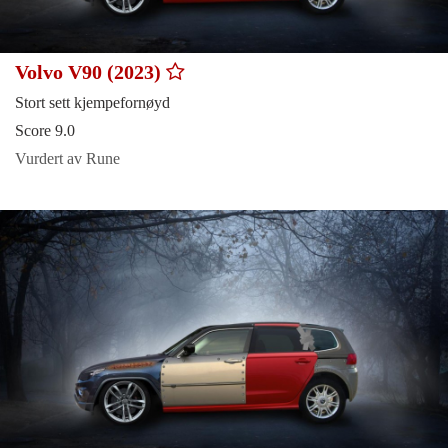
Volvo V90 (2023)
Stort sett kjempefornøyd
Score 9.0
Vurdert av Rune