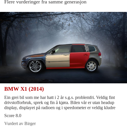
Flere vurderinger fra samme generasjon
BMW X1 (2014)
Ein grei bil som me har hatt i 2 år s.g.s. problemfri. Veldig fint
drivstofforbruk, sprek og fin å kjøra. Bilen vår er utan headup
display, displayet på radioen og i speedometer er veldig kludre
Score 8.0
Vurdert av Birger