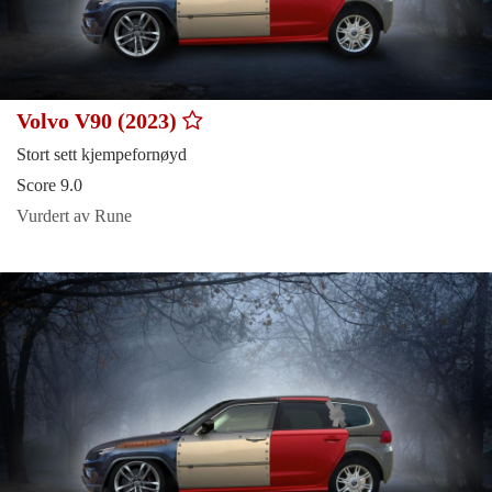
Volvo V90 (2023)
Stort sett kjempefornøyd
Score 9.0
Vurdert av Rune