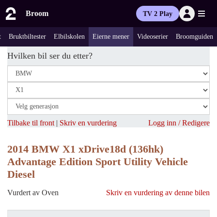
Broom
TV 2 Play
t
Bruktbiltester
Elbilskolen
Eierne mener
Videoserier
Broomguiden
Hvilken bil ser du etter?
Tilbake til front
|
Skriv en vurdering
Logg inn / Redigere
2014 BMW X1 xDrive18d (136hk)
Advantage Edition Sport Utility Vehicle
Diesel
Vurdert av Oven
Skriv en vurdering av denne bilen