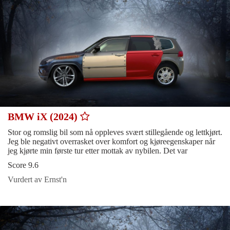
BMW iX (2024)
Stor og romslig bil som nå oppleves svært stillegående og lettkjørt.
Jeg ble negativt overrasket over komfort og kjøreegenskaper når
jeg kjørte min første tur etter mottak av nybilen. Det var
Score 9.6
Vurdert av Ernst'n