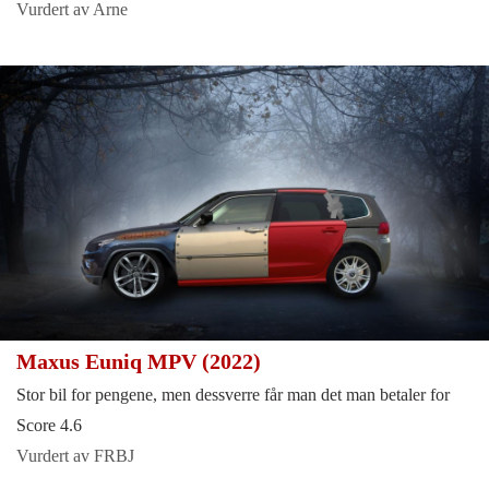
Vurdert av Arne
Maxus Euniq MPV (2022)
Stor bil for pengene, men dessverre får man det man betaler for
Score 4.6
Vurdert av FRBJ