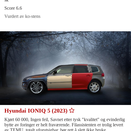
Score 6.6
Vurdert av ko-stens
Hyundai IONIQ 5 (2023)
Kjørt 60 000, Ingen feil, Savnet etter tysk "kvalitet" og evinderlig
bytte av foringer er helt fraværende. Filassistenten er trolig levert
av TEMU, totalt uforutsigbar, bør rett å slett ikke bruke