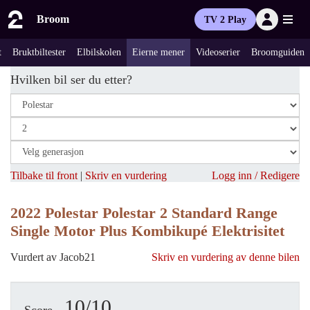
Broom
TV 2 Play
t
Bruktbiltester
Elbilskolen
Eierne mener
Videoserier
Broomguiden
Hvilken bil ser du etter?
Tilbake til front
|
Skriv en vurdering
Logg inn / Redigere
2022 Polestar Polestar 2 Standard Range
Single Motor Plus Kombikupé Elektrisitet
Vurdert av Jacob21
Skriv en vurdering av denne bilen
10/10