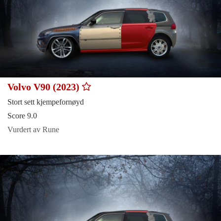
Volvo V90 (2023)
Stort sett kjempefornøyd
Score 9.0
Vurdert av Rune