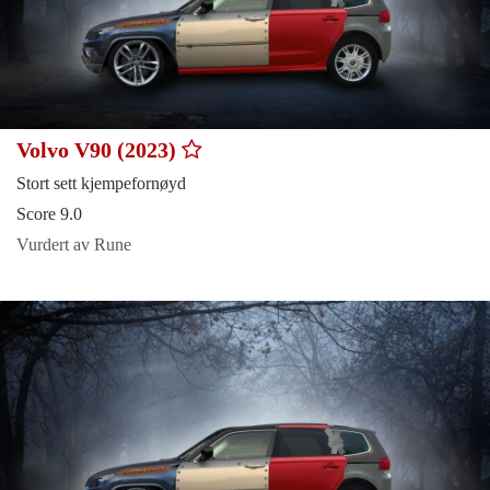
Volvo V90 (2023)
Stort sett kjempefornøyd
Score 9.0
Vurdert av Rune