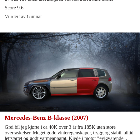
Score 9.6
Vurdert av Gunnar
Mercedes-Benz B-klasse (2007)
Grei bil jeg kjørte i ca 40K over 3 år fra 185K uten store
overraskelser. Meget gode vinteregenskaper, trygg og stabil, alltid
lettstartet og godt varmeapparat. Kjede i motor "evigvarende".