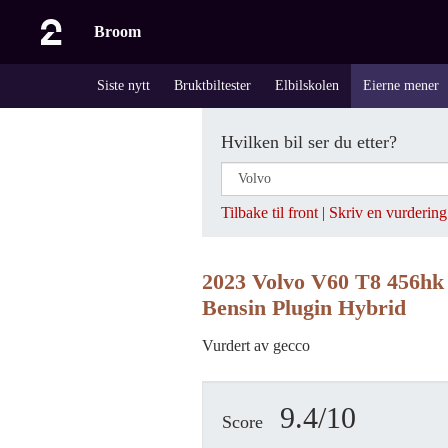
Broom
Siste nytt
Bruktbiltester
Elbilskolen
Eierne mener
Hvilken bil ser du etter?
Tilbake til front
|
Skriv en vurdering
2023 Volvo V60 T8 456hk
Bensin Plugin Hybrid
Vurdert av gecco
9.4/10
Score