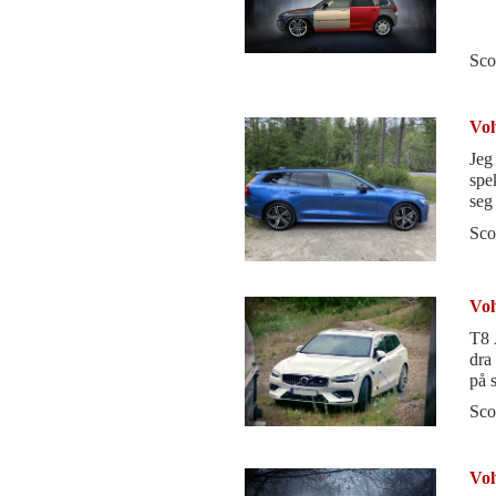
Sco
Vol
Jeg
spe
seg 
med
Sco
Vol
T8 AWD: En kraftkar
dra
på 
bon
Sco
Vol