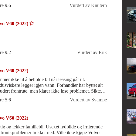
. Dette er min 2. p
re 9.6
Vurdert av Knutern
vo V60 (2022)
re 9.2
Vurdert av Erik
vo V60 (2022)
mer ikke til å beholde bil når leasing går ut.
dusviskere legger igjen vann. Forhandler har byttet alt
ludert frontrute, men klarer ikke løse problemet. Sikten
 dårlig i alle værfor
re 5.6
Vurdert av Svampe
vo V60 (2022)
tig og lekker familiebil. Usexet lydbilde og irriterende
ktronikproblemer trekker ned. Ville ikke kjøpe Volvo