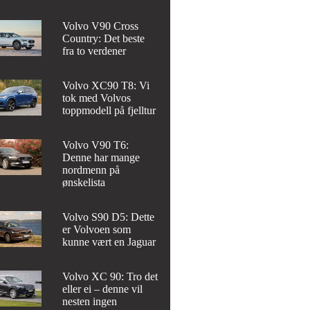
Volvo V90 Cross
Country: Det beste
fra to verdener
Volvo XC90 T8: Vi
tok med Volvos
toppmodell på fjelltur
Volvo V90 T6:
Denne har mange
nordmenn på
ønskelista
Volvo S90 D5: Dette
er Volvoen som
kunne vært en Jaguar
Volvo XC 90: Tro det
eller ei – denne vil
nesten ingen