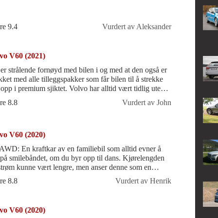
re 9.4
Vurdert av Aleksander
vo V60 (2021)
 er strålende fornøyd med bilen i og med at den også er
kket med alle tilleggspakker som får bilen til å strekke
opp i premium sjiktet. Volvo har alltid vært tidlig ute
 nye sikker
re 8.8
Vurdert av John
vo V60 (2020)
 av en familiebil som alltid evner å
 på smilebåndet, om du byr opp til dans. Kjørelengden
strøm kunne vært lengre, men anser denne som en
us på en finfin 2l bens
re 8.8
Vurdert av Henrik
vo V60 (2020)