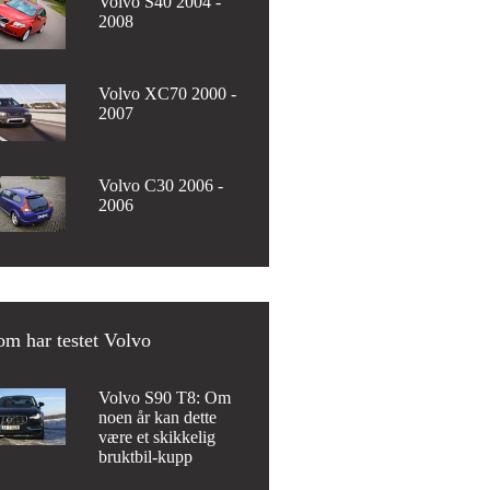
Volvo S40 2004 -
2008
Volvo XC70 2000 -
2007
Volvo C30 2006 -
2006
m har testet Volvo
Volvo S90 T8: Om
noen år kan dette
være et skikkelig
bruktbil-kupp