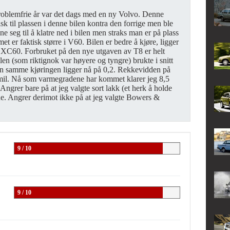
problemfrie år var det dags med en ny Volvo. Denne
sk til plassen i denne bilen kontra den forrige men ble
nne seg til å klatre ned i bilen men straks man er på plass
t er faktisk større i V60. Bilen er bedre å kjøre, ligger
n XC60. Forbruket på den nye utgaven av T8 er helt
len (som riktignok var høyere og tyngre) brukte i snitt
n samme kjøringen ligger nå på 0,2. Rekkevidden på
mil. Nå som varmegradene har kommet klarer jeg 8,5
Angrer bare på at jeg valgte sort lakk (et herk å holde
ene. Angrer derimot ikke på at jeg valgte Bowers &
9 / 10
9 / 10