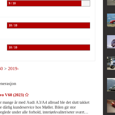
9 / 10
10 / 10
10 / 10
60
>
2019-
enerasjon
vo V60 (2023)
er mange år med Audi A3/A4 allroad ble det slutt takket
e dårlig kundeservice hos Møller. Bilen gir stor
eglede under alle forhold, interiørkvalitet/seter svært