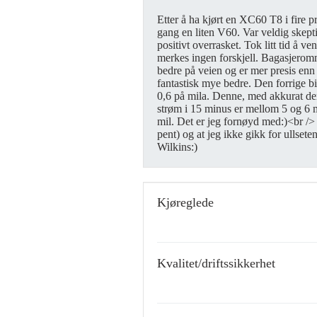
Etter å ha kjørt en XC60 T8 i fire 
gang en liten V60. Var veldig skepti
positivt overrasket. Tok litt tid å ve
merkes ingen forskjell. Bagasjeromme
bedre på veien og er mer presis en
fantastisk mye bedre. Den forrige bi
0,6 på mila. Denne, med akkurat de
strøm i 15 minus er mellom 5 og 6 
mil. Det er jeg fornøyd med:)<br /> 
pent) og at jeg ikke gikk for ullset
Wilkins:)
Kjøreglede
Kvalitet/driftssikkerhet