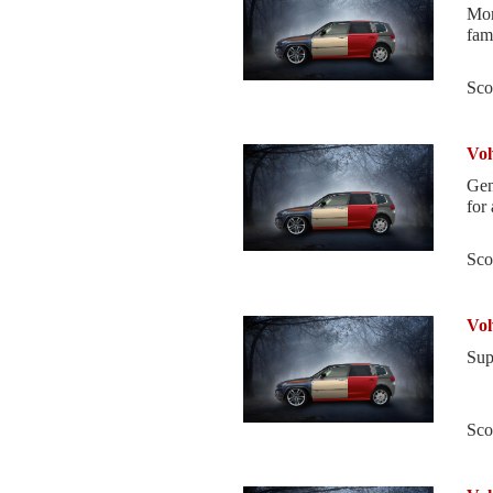
Mor
fami
Sco
Vol
Gen
for
Sco
Vol
Sup
Sco