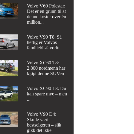
Volvo V60 Polestar:
Det er en grunn til at
denne koster over én
million...
Volvo V90 T8: Så
heftig er Volvos
familiebil-favoritt
Volvo XC60 T8:
2.800 nordmenn har
kjøpt denne SUVen
Volvo XC90 T8: Du
kan spare mye – men
...
Volvo V90 D4:
Skulle vært
bestselgeren – slik
gikk det ikke