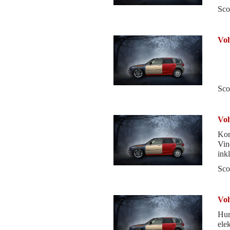
bra
Sco
Vol
Sco
Vol
Kom
Vin
ink
blir
Sco
Vol
Hur
ele