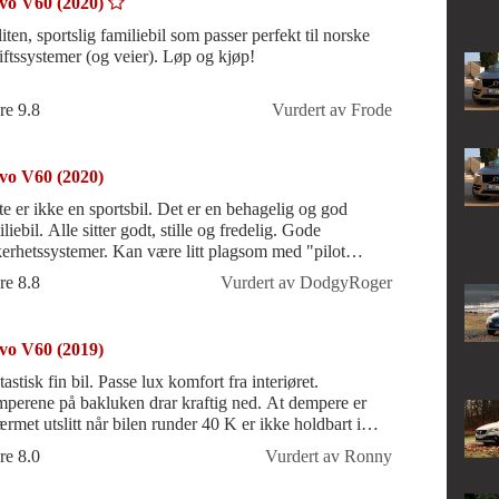
vo V60 (2020)
iten, sportslig familiebil som passer perfekt til norske
iftssystemer (og veier). Løp og kjøp!
re 9.8
Vurdert av Frode
vo V60 (2020)
r ikke en sportsbil. Det er en behagelig og god
tter godt, stille og fredelig. Gode
systemer. Kan være litt plagsom med "pilot
ist" aktiv, og du må følge m
re 8.8
Vurdert av DodgyRoger
vo V60 (2019)
astisk fin bil. Passe lux komfort fra interiøret.
perene på bakluken drar kraftig ned. At dempere er
ærmet utslitt når bilen runder 40 K er ikke holdbart i
e øyne. Ellers et godt kj
re 8.0
Vurdert av Ronny