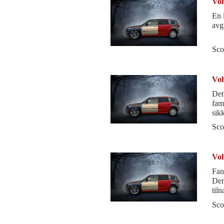
Vol
En l
avg
Sco
Vol
Dette e
familiebil. Alle si
sikkerhets
ass
Sco
Vol
Fant
Dem
tiln
min
Sco