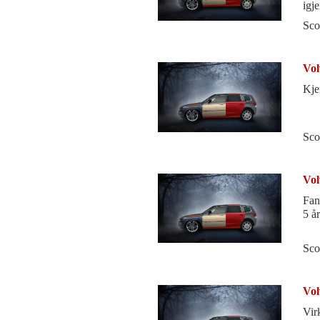
igje
Sco
Vol
Kje
Sco
Vol
Fant
5 år
Sco
Vol
Vir