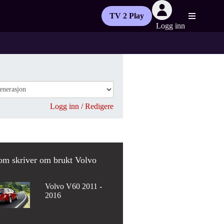
TV 2 Play
Logg inn
Logg inn / Redigere
om skriver om brukt Volvo
Volvo V60 2011 -
2016