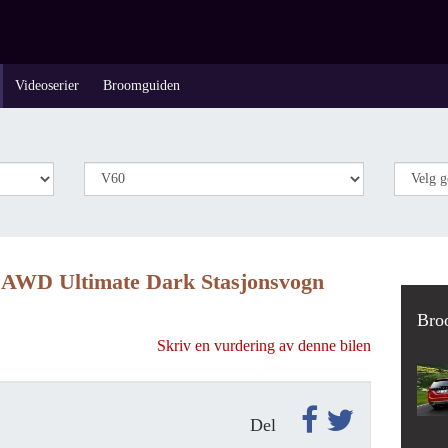
Videoserier
Broomguiden
 AWD Ultimate Dark Stasjonsvogn
Bro
Skriv en vurdering av denne bilen
Del