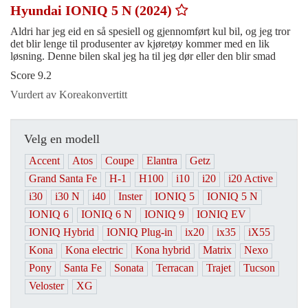
Hyundai IONIQ 5 N (2024)
Aldri har jeg eid en så spesiell og gjennomført kul bil, og jeg tror
det blir lenge til produsenter av kjøretøy kommer med en lik
løsning. Denne bilen skal jeg ha til jeg dør eller den blir smad
Score 9.2
Vurdert av Koreakonvertitt
Velg en modell
Accent
Atos
Coupe
Elantra
Getz
Grand Santa Fe
H-1
H100
i10
i20
i20 Active
i30
i30 N
i40
Inster
IONIQ 5
IONIQ 5 N
IONIQ 6
IONIQ 6 N
IONIQ 9
IONIQ EV
IONIQ Hybrid
IONIQ Plug-in
ix20
ix35
iX55
Kona
Kona electric
Kona hybrid
Matrix
Nexo
Pony
Santa Fe
Sonata
Terracan
Trajet
Tucson
Veloster
XG