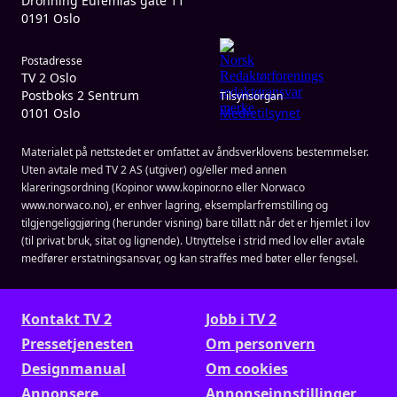
Dronning Eufemias gate 11
0191 Oslo
Postadresse
TV 2 Oslo
Postboks 2 Sentrum
Tilsynsorgan
0101 Oslo
Medietilsynet
Materialet på nettstedet er omfattet av åndsverklovens bestemmelser.
Uten avtale med TV 2 AS (utgiver) og/eller med annen
klareringsordning (Kopinor www.kopinor.no eller Norwaco
www.norwaco.no), er enhver lagring, eksemplarfremstilling og
tilgjengeliggjøring (herunder visning) bare tillatt når det er hjemlet i lov
(til privat bruk, sitat og lignende). Utnyttelse i strid med lov eller avtale
medfører erstatningsansvar, og kan straffes med bøter eller fengsel.
Kontakt TV 2
Jobb i TV 2
Presse­tjenesten
Om personvern
Designmanual
Om cookies
Annonsere
Annonseinnstillinger