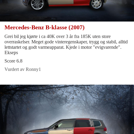
Mercedes-Benz B-klasse (2007)
Grei bil jeg kjørte i ca 40K over 3 år fra 185K uten store
overraskelser. Meget gode vinteregenskaper, trygg og stabil, alltid
lettstartet og godt varmeapparat. Kjede i motor "evigvarende".
Ekseps
Score 6.8
Vurdert av Ronny1