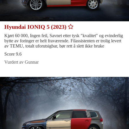
Hyundai IONIQ 5 (2023)
Kjørt 60 000, Ingen feil, Savnet etter tysk "kvalitet" og evinderlig
bytte av foringer er helt fraværende. Filassistenten er trolig levert
av TEMU, totalt uforutsigbar, bør rett å slett ikke bruke
Score 9.6
Vurdert av Gunnar