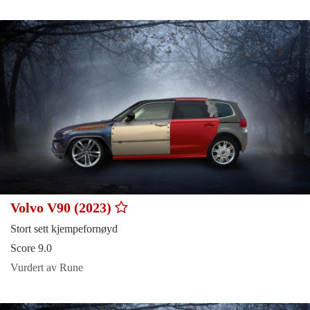
Volvo V90 (2023)
Stort sett kjempefornøyd
Score 9.0
Vurdert av Rune