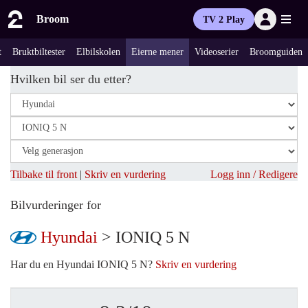
Broom
TV 2 Play
t
Bruktbiltester
Elbilskolen
Eierne mener
Videoserier
Broomguiden
Hvilken bil ser du etter?
Tilbake til front
|
Skriv en vurdering
Logg inn / Redigere
Bilvurderinger for
Hyundai
> IONIQ 5 N
Har du en Hyundai IONIQ 5 N?
Skriv en vurdering