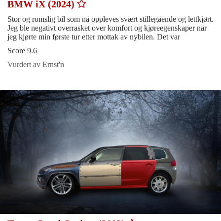
BMW iX (2024)
Stor og romslig bil som nå oppleves svært stillegående og lettkjørt.
Jeg ble negativt overrasket over komfort og kjøreegenskaper når
jeg kjørte min første tur etter mottak av nybilen. Det var
Score 9.6
Vurdert av Ernst'n