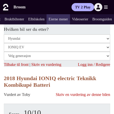
Broom
TV 2 Play
t
Bruktbiltester
Elbilskolen
Eierne mener
Videoserier
Broomguiden
Hvilken bil ser du etter?
Tilbake til front
|
Skriv en vurdering
Logg inn / Redigere
2018 Hyundai IONIQ electric Teknikk
Kombikupé Batteri
Vurdert av Toby
Skriv en vurdering av denne bilen
10/10