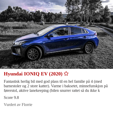
Hyundai IONIQ EV (2020)
Fantastisk herlig bil med god plass til en hel familie på 4 (med
barnestoler og 2 store katter). Varme i baksetet, minnefunskjon på
førerstol, aktive lanekeeping (bilen snurrer rattet så du ikke k
Score 9.8
Vurdert av Florrie