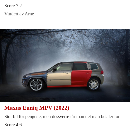
Score 7.2
Vurdert av Arne
Maxus Euniq MPV (2022)
Stor bil for pengene, men dessverre får man det man betaler for
Score 4.6