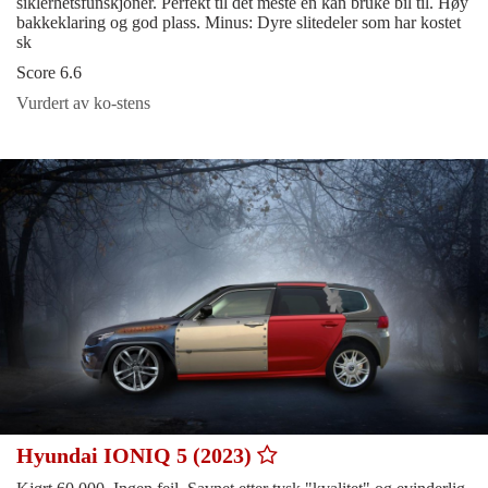
siklerhetsfunskjoner. Perfekt til det meste en kan bruke bil til. Høy
bakkeklaring og god plass. Minus: Dyre slitedeler som har kostet
sk
Score 6.6
Vurdert av ko-stens
Hyundai IONIQ 5 (2023)