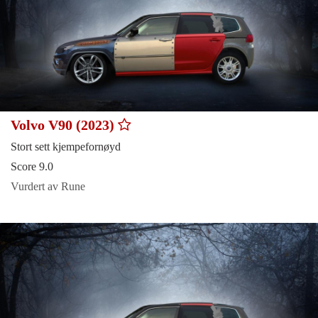
Volvo V90 (2023)
Stort sett kjempefornøyd
Score 9.0
Vurdert av Rune