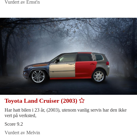
Vurdert av Ernst'n
Toyota Land Cruiser (2003)
Har hatt bilen i 23 år, (2003), utenom vanlig servis har den ikke
vert på verksted,
Score 9.2
Vurdert av Melvin