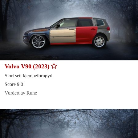
Volvo V90 (2023)
Stort sett kjempefornøyd
Score 9.0
Vurdert av Rune