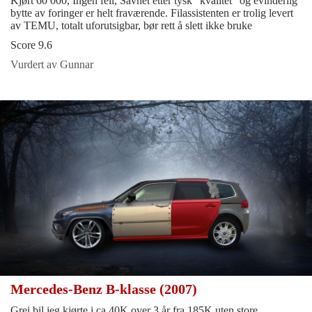
Kjørt 60 000, Ingen feil, Savnet etter tysk "kvalitet" og evinderlig
bytte av foringer er helt fraværende. Filassistenten er trolig levert
av TEMU, totalt uforutsigbar, bør rett å slett ikke bruke
Score 9.6
Vurdert av Gunnar
Mercedes-Benz B-klasse (2007)
Grei bil jeg kjørte i ca 40K over 3 år fra 185K uten store