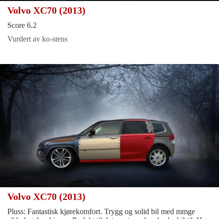
Volvo XC70 (2013)
Score 6.2
Vurdert av ko-stens
Volvo XC70 (2013)
Pluss: Fantastisk kjørekomfort. Trygg og solid bil med mmge