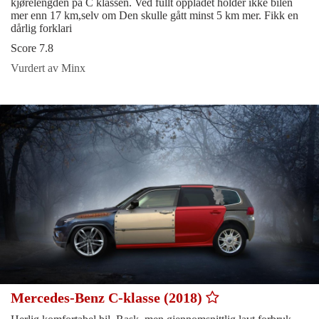
kjørelengden på C klassen. Ved fullt oppladet holder ikke bilen
mer enn 17 km,selv om Den skulle gått minst 5 km mer. Fikk en
dårlig forklari
Score 7.8
Vurdert av Minx
Mercedes-Benz C-klasse (2018)