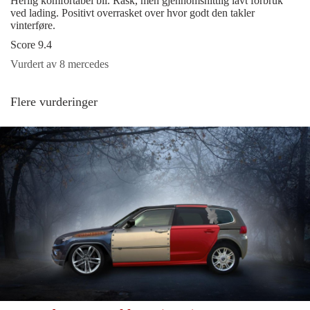
Herlig komfortabel bil. Rask, men gjennomsnittlig lavt forbruk
ved lading. Positivt overrasket over hvor godt den takler
vinterføre.
Score 9.4
Vurdert av 8 mercedes
Flere vurderinger