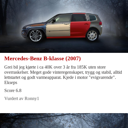
Mercedes-Benz B-klasse (2007)
Grei bil jeg kjørte i ca 40K over 3 år fra 185K uten store
overraskelser. Meget gode vinteregenskaper, trygg og stabil, alltid
lettstartet og godt varmeapparat. Kjede i motor "evigvarende".
Ekseps
Score 6.8
Vurdert av Ronny1