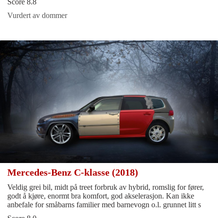
Score 8.8
Vurdert av dommer
Mercedes-Benz C-klasse (2018)
Veldig grei bil, midt på treet forbruk av hybrid, romslig for fører,
godt å kjøre, enormt bra komfort, god akselerasjon. Kan ikke
anbefale for småbarns familier med barnevogn o.l. grunnet litt s