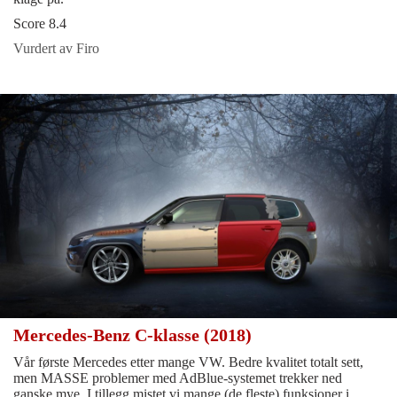
Score 8.4
Vurdert av Firo
Mercedes-Benz C-klasse (2018)
Vår første Mercedes etter mange VW. Bedre kvalitet totalt sett,
men MASSE problemer med AdBlue-systemet trekker ned
ganske mye. I tillegg mistet vi mange (de fleste) funksjoner i