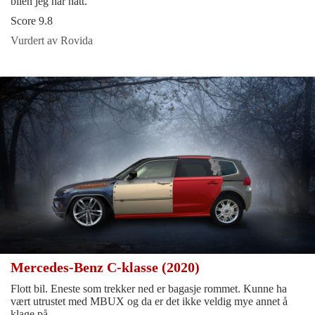
bilen jeg har hatt.
Score 9.8
Vurdert av Rovida
Mercedes-Benz C-klasse (2020)
Flott bil. Eneste som trekker ned er bagasje rommet. Kunne ha
vært utrustet med MBUX og da er det ikke veldig mye annet å
klage på.