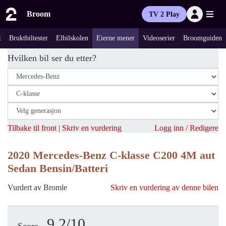
Broom
TV 2 Play
t
Bruktbiltester
Elbilskolen
Eierne mener
Videoserier
Broomguiden
Hvilken bil ser du etter?
Tilbake til front
|
Skriv en vurdering
Logg inn / Redigere
2020 Mercedes-Benz C-klasse C200 4M aut
Sedan Bensin/Batteri
Vurdert av Bromle
Skriv en vurdering av denne bilen
9.2/10