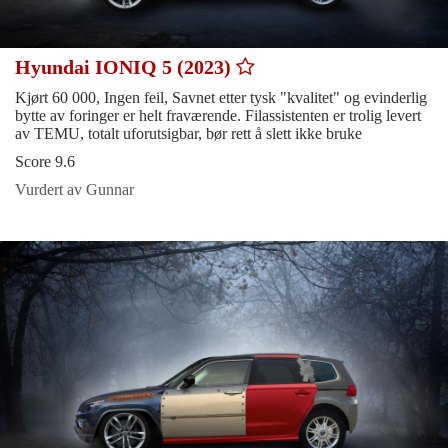
Hyundai IONIQ 5 (2023)
Kjørt 60 000, Ingen feil, Savnet etter tysk "kvalitet" og evinderlig
bytte av foringer er helt fraværende. Filassistenten er trolig levert
av TEMU, totalt uforutsigbar, bør rett å slett ikke bruke
Score 9.6
Vurdert av Gunnar