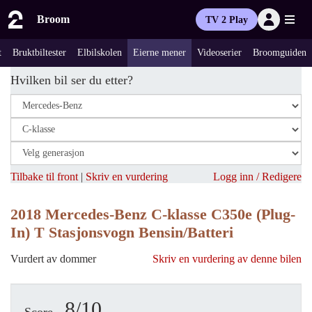
Broom
TV 2 Play
t
Bruktbiltester
Elbilskolen
Eierne mener
Videoserier
Broomguiden
Hvilken bil ser du etter?
Tilbake til front
|
Skriv en vurdering
Logg inn / Redigere
2018 Mercedes-Benz C-klasse C350e (Plug-
In) T Stasjonsvogn Bensin/Batteri
Vurdert av dommer
Skriv en vurdering av denne bilen
8/10