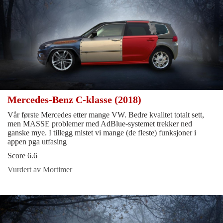
Mercedes-Benz C-klasse (2018)
Vår første Mercedes etter mange VW. Bedre kvalitet totalt sett,
men MASSE problemer med AdBlue-systemet trekker ned
ganske mye. I tillegg mistet vi mange (de fleste) funksjoner i
appen pga utfasing
Score 6.6
Vurdert av Mortimer