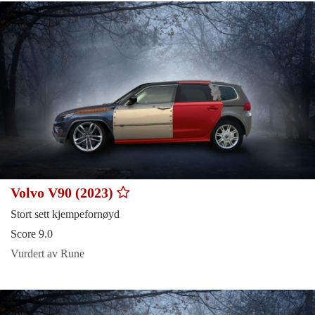
Volvo V90 (2023)
Stort sett kjempefornøyd
Score 9.0
Vurdert av Rune