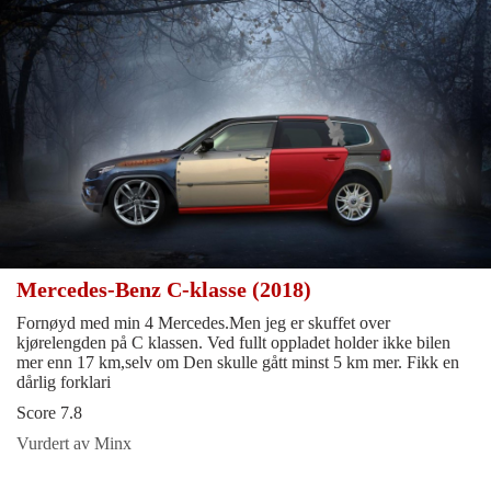
Mercedes-Benz C-klasse (2018)
Fornøyd med min 4 Mercedes.Men jeg er skuffet over
kjørelengden på C klassen. Ved fullt oppladet holder ikke bilen
mer enn 17 km,selv om Den skulle gått minst 5 km mer. Fikk en
dårlig forklari
Score 7.8
Vurdert av Minx