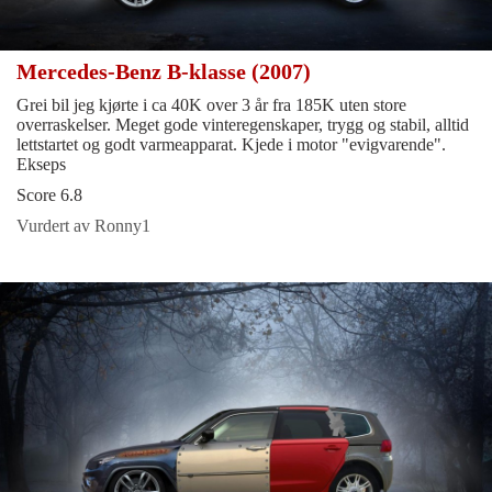
Mercedes-Benz B-klasse (2007)
Grei bil jeg kjørte i ca 40K over 3 år fra 185K uten store
overraskelser. Meget gode vinteregenskaper, trygg og stabil, alltid
lettstartet og godt varmeapparat. Kjede i motor "evigvarende".
Ekseps
Score 6.8
Vurdert av Ronny1