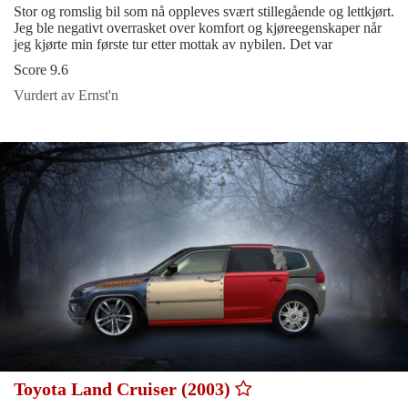
Stor og romslig bil som nå oppleves svært stillegående og lettkjørt.
Jeg ble negativt overrasket over komfort og kjøreegenskaper når
jeg kjørte min første tur etter mottak av nybilen. Det var
Score 9.6
Vurdert av Ernst'n
Toyota Land Cruiser (2003)