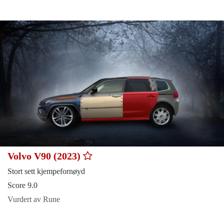
Volvo V90 (2023)
Stort sett kjempefornøyd
Score 9.0
Vurdert av Rune