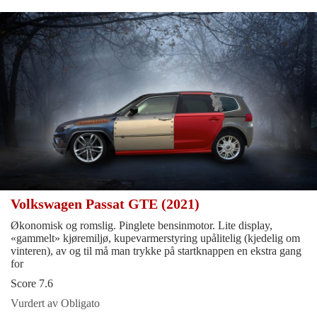
Volkswagen Passat GTE (2021)
Økonomisk og romslig. Pinglete bensinmotor. Lite display,
«gammelt» kjøremiljø, kupevarmerstyring upålitelig (kjedelig om
vinteren), av og til må man trykke på startknappen en ekstra gang
for
Score 7.6
Vurdert av Obligato