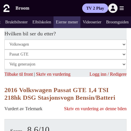
Broom
TV 2 Play
t
Bruktbiltester
Elbilskolen
Eierne mener
Videoserier
Broomguiden
Hvilken bil ser du etter?
Tilbake til front
|
Skriv en vurdering
Logg inn / Redigere
2016 Volkswagen Passat GTE 1,4 TSI
218hk DSG Stasjonsvogn Bensin/Batteri
Vurdert av Telemark
Skriv en vurdering av denne bilen
8.6/10