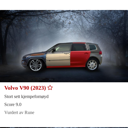
Volvo V90 (2023)
Stort sett kjempefornøyd
Score 9.0
Vurdert av Rune