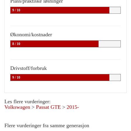
Plass/praktiske løsninger
9 / 10
Økonomi/kostnader
8 / 10
Drivstoff/forbruk
9 / 10
Les flere vurderinger:
Volkswagen
>
Passat GTE
>
2015-
Flere vurderinger fra samme generasjon