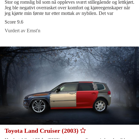
Stor og romslig bil som nå oppleves svært stillegående og lettkjørt.
Jeg ble negativt overrasket over komfort og kjøreegenskaper når
jeg kjørte min første tur etter mottak av nybilen. Det var
Score 9.6
Vurdert av Ernst'n
Toyota Land Cruiser (2003)