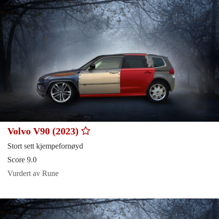
Volvo V90 (2023)
Stort sett kjempefornøyd
Score 9.0
Vurdert av Rune