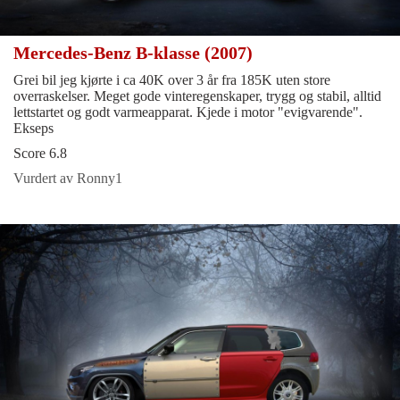
Mercedes-Benz B-klasse (2007)
Grei bil jeg kjørte i ca 40K over 3 år fra 185K uten store
overraskelser. Meget gode vinteregenskaper, trygg og stabil, alltid
lettstartet og godt varmeapparat. Kjede i motor "evigvarende".
Ekseps
Score 6.8
Vurdert av Ronny1