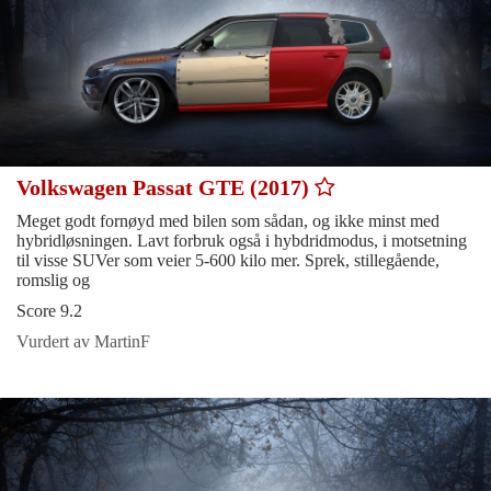
Volkswagen Passat GTE (2017)
Meget godt fornøyd med bilen som sådan, og ikke minst med
hybridløsningen. Lavt forbruk også i hybdridmodus, i motsetning
til visse SUVer som veier 5-600 kilo mer. Sprek, stillegående,
romslig og
Score 9.2
Vurdert av MartinF