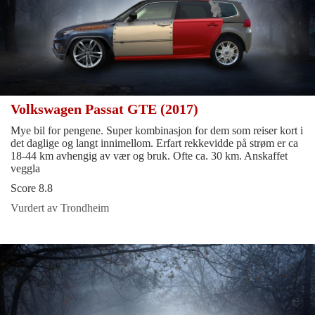
Volkswagen Passat GTE (2017)
Mye bil for pengene. Super kombinasjon for dem som reiser kort i
det daglige og langt innimellom. Erfart rekkevidde på strøm er ca
18-44 km avhengig av vær og bruk. Ofte ca. 30 km. Anskaffet
veggla
Score 8.8
Vurdert av Trondheim