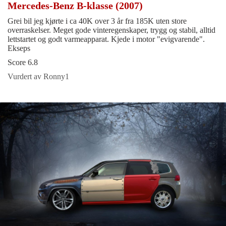
Mercedes-Benz B-klasse (2007)
Grei bil jeg kjørte i ca 40K over 3 år fra 185K uten store
overraskelser. Meget gode vinteregenskaper, trygg og stabil, alltid
lettstartet og godt varmeapparat. Kjede i motor "evigvarende".
Ekseps
Score 6.8
Vurdert av Ronny1