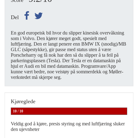
Score
Del
En god europeisk bil hvor du slipper kinesisk overvåkning
som i Volvo. Den kjører meget godt, spesielt med
luftfjæring. Den er langt penere enn BMW IX (snodig)/MB
GLC (såpestykke), gir passe med status uten å være
Porscheharry og få nok har den så du slipper å ta feil på
parkeringsplassen (Tesla). Der Tesla er en datamaskin på
hjul er Audi en bil med datamaskin. Programvare/App
kunne vært bedre, noe veistøy på sommerdekk og Møller-
verkstedet må skjerpe seg.
Kjøreglede
10 / 10
Veldig god å kjøre, presis styring og med luftfjæring sluker
den ujevnheter