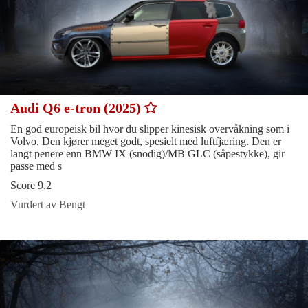
Audi Q6 e-tron (2025)
En god europeisk bil hvor du slipper kinesisk overvåkning som i
Volvo. Den kjører meget godt, spesielt med luftfjæring. Den er
langt penere enn BMW IX (snodig)/MB GLC (såpestykke), gir
passe med s
Score 9.2
Vurdert av Bengt