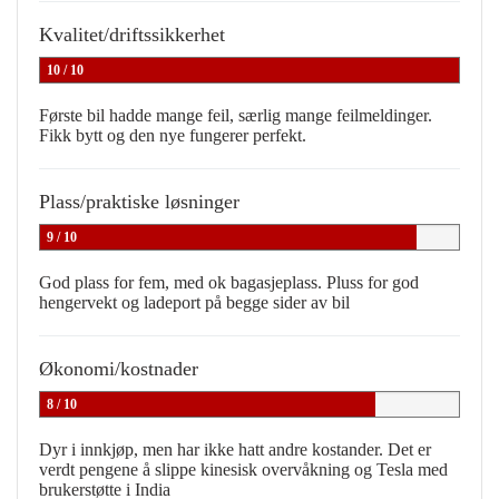
Kvalitet/driftssikkerhet
10 / 10
Første bil hadde mange feil, særlig mange feilmeldinger.
Fikk bytt og den nye fungerer perfekt.
Plass/praktiske løsninger
9 / 10
God plass for fem, med ok bagasjeplass. Pluss for god
hengervekt og ladeport på begge sider av bil
Økonomi/kostnader
8 / 10
Dyr i innkjøp, men har ikke hatt andre kostander. Det er
verdt pengene å slippe kinesisk overvåkning og Tesla med
brukerstøtte i India