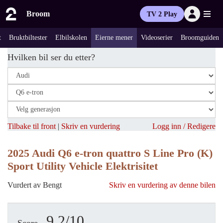
Broom
TV 2 Play
t
Bruktbiltester
Elbilskolen
Eierne mener
Videoserier
Broomguiden
Hvilken bil ser du etter?
Tilbake til front
|
Skriv en vurdering
Logg inn / Redigere
2025 Audi Q6 e-tron quattro S Line Pro (K)
Sport Utility Vehicle Elektrisitet
Vurdert av Bengt
Skriv en vurdering av denne bilen
9.2/10