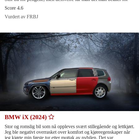
Score 4.6
Vurdert av FRBJ
BMW iX (2024)
Stor og romslig bil som nå oppleves svært stillegående og lettkjørt.
Jeg ble negativt overrasket over komfort og kjøreegenskaper når
jeg kjørte min første tur etter mottak av nybilen. Det var