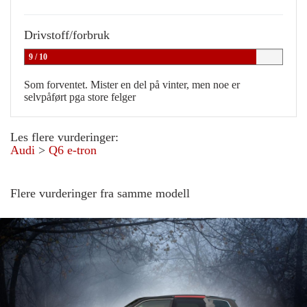
Drivstoff/forbruk
9 / 10
Som forventet. Mister en del på vinter, men noe er
selvpåført pga store felger
Les flere vurderinger:
Audi
>
Q6 e-tron
Flere vurderinger fra samme modell