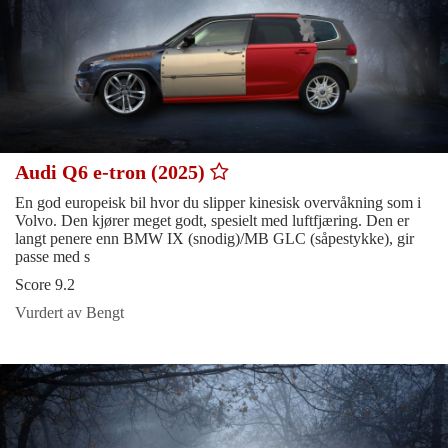
Audi Q6 e-tron (2025)
En god europeisk bil hvor du slipper kinesisk overvåkning som i
Volvo. Den kjører meget godt, spesielt med luftfjæring. Den er
langt penere enn BMW IX (snodig)/MB GLC (såpestykke), gir
passe med s
Score 9.2
Vurdert av Bengt