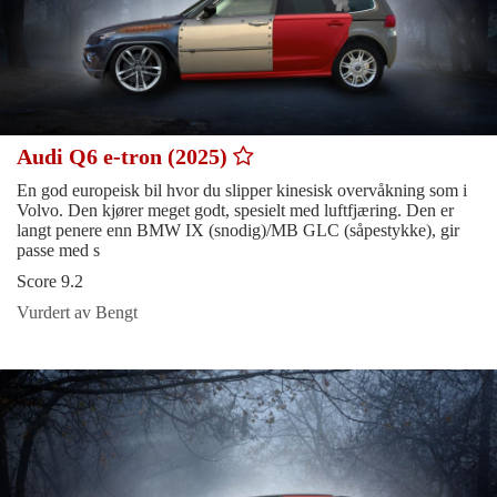
Audi Q6 e-tron (2025)
En god europeisk bil hvor du slipper kinesisk overvåkning som i
Volvo. Den kjører meget godt, spesielt med luftfjæring. Den er
langt penere enn BMW IX (snodig)/MB GLC (såpestykke), gir
passe med s
Score 9.2
Vurdert av Bengt