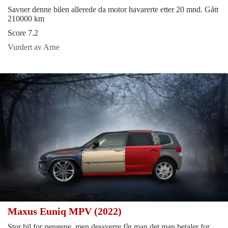
Savner denne bilen allerede da motor havarerte etter 20 mnd. Gått
210000 km
Score 7.2
Vurdert av Arne
Maxus Euniq MPV (2022)
Stor bil for pengene, men dessverre får man det man betaler for