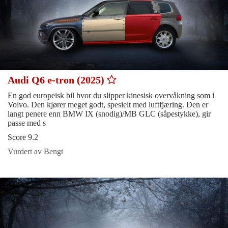
Audi Q6 e-tron (2025)
En god europeisk bil hvor du slipper kinesisk overvåkning som i
Volvo. Den kjører meget godt, spesielt med luftfjæring. Den er
langt penere enn BMW IX (snodig)/MB GLC (såpestykke), gir
passe med s
Score 9.2
Vurdert av Bengt