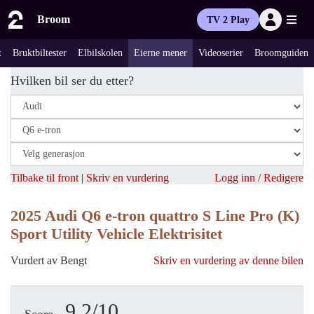
Broom
TV 2 Play
t
Bruktbiltester
Elbilskolen
Eierne mener
Videoserier
Broomguiden
Hvilken bil ser du etter?
Tilbake til front
|
Skriv en vurdering
Logg inn / Redigere
2025 Audi Q6 e-tron quattro S Line Pro (K)
Sport Utility Vehicle Elektrisitet
Vurdert av Bengt
Skriv en vurdering av denne bilen
9.2/10