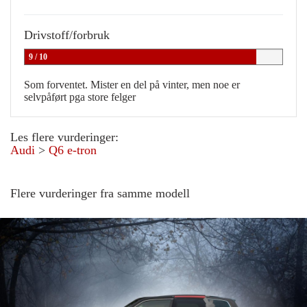
Drivstoff/forbruk
9 / 10
Som forventet. Mister en del på vinter, men noe er
selvpåført pga store felger
Les flere vurderinger:
Audi
>
Q6 e-tron
Flere vurderinger fra samme modell