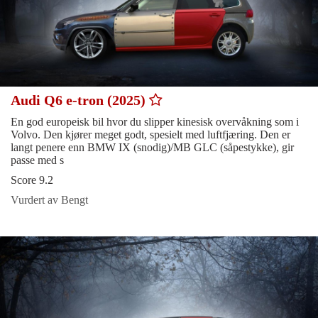
Audi Q6 e-tron (2025)
En god europeisk bil hvor du slipper kinesisk overvåkning som i
Volvo. Den kjører meget godt, spesielt med luftfjæring. Den er
langt penere enn BMW IX (snodig)/MB GLC (såpestykke), gir
passe med s
Score 9.2
Vurdert av Bengt