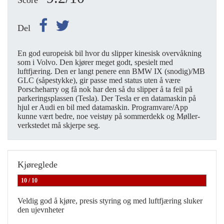
Score
Del
En god europeisk bil hvor du slipper kinesisk overvåkning
som i Volvo. Den kjører meget godt, spesielt med
luftfjæring. Den er langt penere enn BMW IX (snodig)/MB
GLC (såpestykke), gir passe med status uten å være
Porscheharry og få nok har den så du slipper å ta feil på
parkeringsplassen (Tesla). Der Tesla er en datamaskin på
hjul er Audi en bil med datamaskin. Programvare/App
kunne vært bedre, noe veistøy på sommerdekk og Møller-
verkstedet må skjerpe seg.
Kjøreglede
10 / 10
Veldig god å kjøre, presis styring og med luftfjæring sluker
den ujevnheter