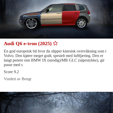
Audi Q6 e-tron (2025)
En god europeisk bil hvor du slipper kinesisk overvåkning som i
Volvo. Den kjører meget godt, spesielt med luftfjæring. Den er
langt penere enn BMW IX (snodig)/MB GLC (såpestykke), gir
passe med s
Score 9.2
Vurdert av Bengt