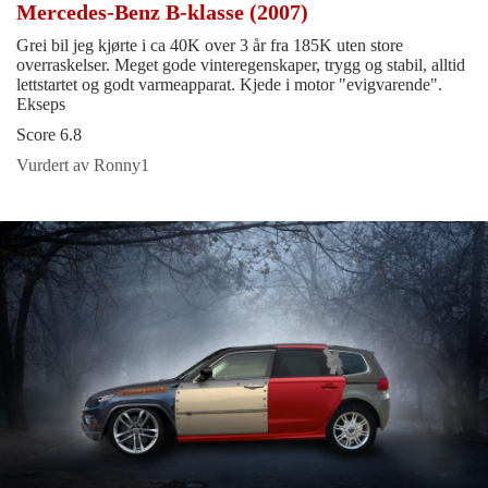
Mercedes-Benz B-klasse (2007)
Grei bil jeg kjørte i ca 40K over 3 år fra 185K uten store
overraskelser. Meget gode vinteregenskaper, trygg og stabil, alltid
lettstartet og godt varmeapparat. Kjede i motor "evigvarende".
Ekseps
Score 6.8
Vurdert av Ronny1