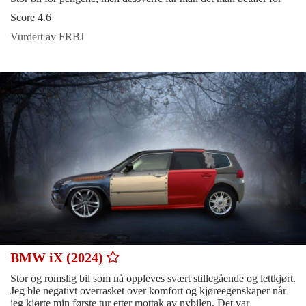
Score 4.6
Vurdert av FRBJ
BMW iX (2024)
Stor og romslig bil som nå oppleves svært stillegående og lettkjørt.
Jeg ble negativt overrasket over komfort og kjøreegenskaper når
jeg kjørte min første tur etter mottak av nybilen. Det var