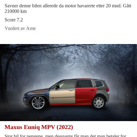
Savner denne bilen allerede da motor havarerte etter 20 mnd. Gått
210000 km
Score 7.2
Vurdert av Arne
Maxus Euniq MPV (2022)
Stor bil for pengene, men dessverre får man det man betaler for