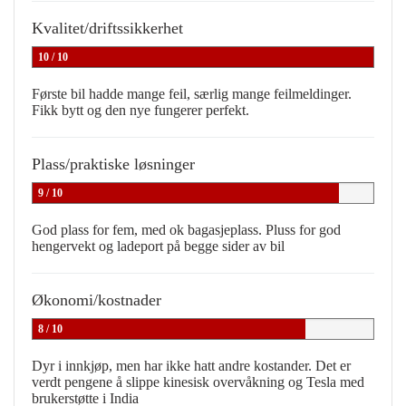
Kvalitet/driftssikkerhet
10 / 10
Første bil hadde mange feil, særlig mange feilmeldinger.
Fikk bytt og den nye fungerer perfekt.
Plass/praktiske løsninger
9 / 10
God plass for fem, med ok bagasjeplass. Pluss for god
hengervekt og ladeport på begge sider av bil
Økonomi/kostnader
8 / 10
Dyr i innkjøp, men har ikke hatt andre kostander. Det er
verdt pengene å slippe kinesisk overvåkning og Tesla med
brukerstøtte i India