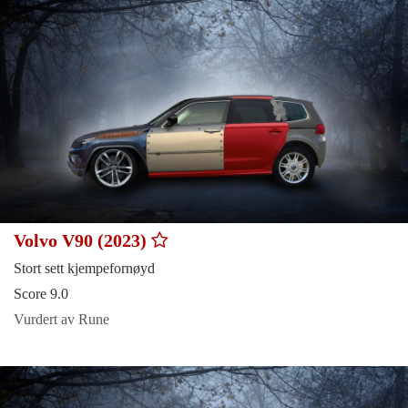
Volvo V90 (2023)
Stort sett kjempefornøyd
Score 9.0
Vurdert av Rune