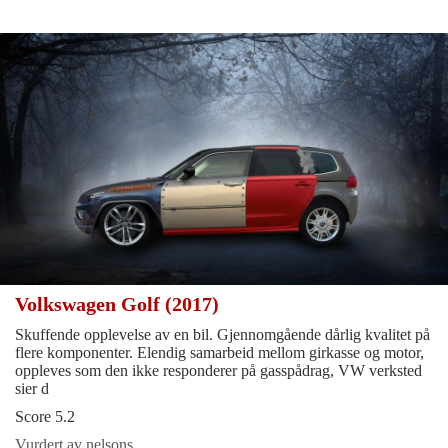
Volkswagen Golf (2017)
Skuffende opplevelse av en bil. Gjennomgående dårlig kvalitet på
flere komponenter. Elendig samarbeid mellom girkasse og motor,
oppleves som den ikke responderer på gasspådrag, VW verksted
sier d
Score 5.2
Vurdert av nelsons