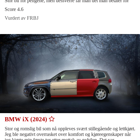
Stor bil for pengene, men dessverre får man det man betaler for
Score 4.6
Vurdert av FRBJ
BMW iX (2024)
Stor og romslig bil som nå oppleves svært stillegående og lettkjørt.
Jeg ble negativt overrasket over komfort og kjøreegenskaper når
jeg kjørte min første tur etter mottak av nybilen. Det var