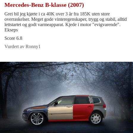
Mercedes-Benz B-klasse (2007)
Grei bil jeg kjørte i ca 40K over 3 år fra 185K uten store
overraskelser. Meget gode vinteregenskaper, trygg og stabil, alltid
lettstartet og godt varmeapparat. Kjede i motor "evigvarende".
Ekseps
Score 6.8
Vurdert av Ronny1