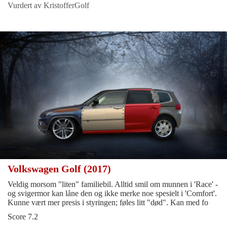
Vurdert av KristofferGolf
Volkswagen Golf (2017)
Veldig morsom "liten" familiebil. Alltid smil om munnen i 'Race' -
og svigermor kan låne den og ikke merke noe spesielt i 'Comfort'.
Kunne vært mer presis i styringen; føles litt "død". Kan med fo
Score 7.2