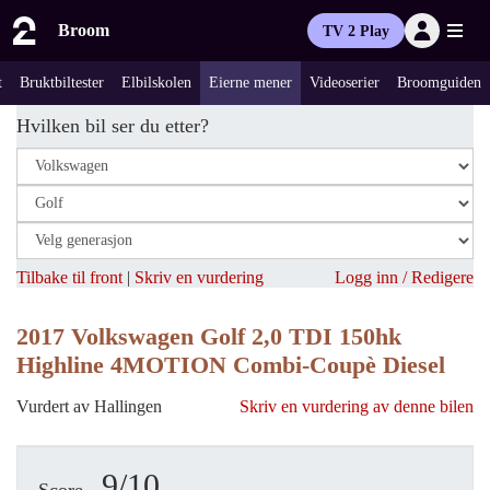
Broom
TV 2 Play
t
Bruktbiltester
Elbilskolen
Eierne mener
Videoserier
Broomguiden
Hvilken bil ser du etter?
Tilbake til front
|
Skriv en vurdering
Logg inn / Redigere
2017 Volkswagen Golf 2,0 TDI 150hk
Highline 4MOTION Combi-Coupè Diesel
Vurdert av Hallingen
Skriv en vurdering av denne bilen
9/10