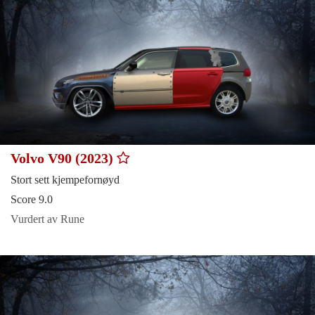
Volvo V90 (2023)
Stort sett kjempefornøyd
Score 9.0
Vurdert av Rune