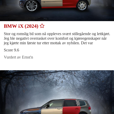
BMW iX (2024)
Stor og romslig bil som nå oppleves svært stillegående og lettkjørt.
Jeg ble negativt overrasket over komfort og kjøreegenskaper når
jeg kjørte min første tur etter mottak av nybilen. Det var
Score 9.6
Vurdert av Ernst'n