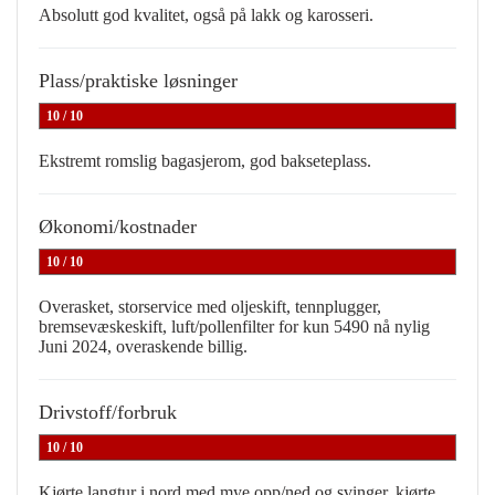
Absolutt god kvalitet, også på lakk og karosseri.
Plass/praktiske løsninger
10 / 10
Ekstremt romslig bagasjerom, god bakseteplass.
Økonomi/kostnader
10 / 10
Overasket, storservice med oljeskift, tennplugger,
bremsevæskeskift, luft/pollenfilter for kun 5490 nå nylig
Juni 2024, overaskende billig.
Drivstoff/forbruk
10 / 10
Kjørte langtur i nord med mye opp/ned og svinger, kjørte