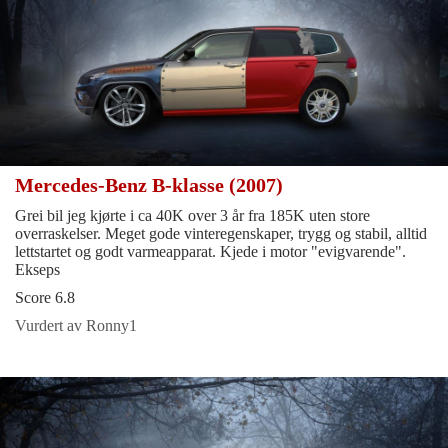
Mercedes-Benz B-klasse (2007)
Grei bil jeg kjørte i ca 40K over 3 år fra 185K uten store
overraskelser. Meget gode vinteregenskaper, trygg og stabil, alltid
lettstartet og godt varmeapparat. Kjede i motor "evigvarende".
Ekseps
Score 6.8
Vurdert av Ronny1