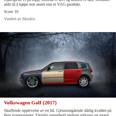
aldri til å kjøpe noe annet enn et VAG-produkt.
Score 10
Vurdert av Skrufex
Volkswagen Golf (2017)
Skuffende opplevelse av en bil. Gjennomgående dårlig kvalitet på
flere komponenter. Elendig samarbeid mellom girkasse og motor,