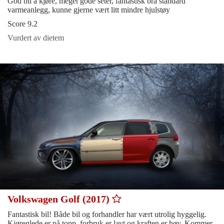
God bil å kjøre, meget gode seter, fantastisk bra standard
varmeanlegg, kunne gjerne vært litt mindre hjulstøy
Score 9.2
Vurdert av dietem
Volkswagen Golf (2017)
Fantastisk bil! Både bil og forhandler har vært utrolig hyggelig.
Kjøreglede er på topp, forbruk er lavt og kraften er høy. Kommer