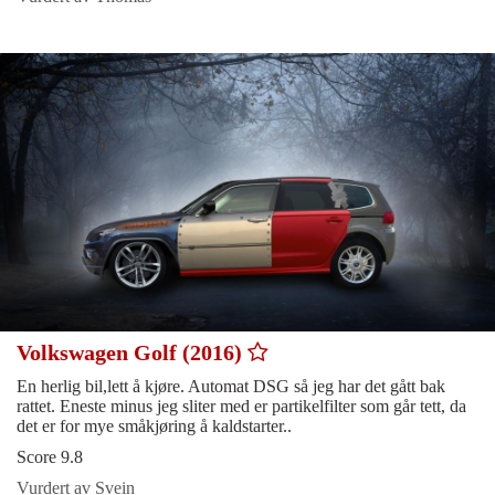
Volkswagen Golf (2016)
En herlig bil,lett å kjøre. Automat DSG så jeg har det gått bak
rattet. Eneste minus jeg sliter med er partikelfilter som går tett, da
det er for mye småkjøring å kaldstarter..
Score 9.8
Vurdert av Svein