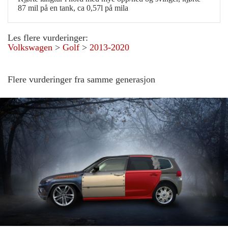
87 mil på en tank, ca 0,57l på mila
Les flere vurderinger:
Volkswagen
>
Golf
>
2013-2020
Flere vurderinger fra samme generasjon