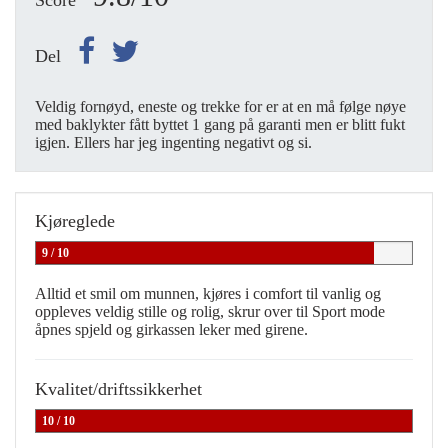
Score
Del
Veldig fornøyd, eneste og trekke for er at en må følge nøye
med baklykter fått byttet 1 gang på garanti men er blitt fukt
igjen. Ellers har jeg ingenting negativt og si.
Kjøreglede
9 / 10
Alltid et smil om munnen, kjøres i comfort til vanlig og
oppleves veldig stille og rolig, skrur over til Sport mode
åpnes spjeld og girkassen leker med girene.
Kvalitet/driftssikkerhet
10 / 10