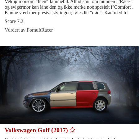
Veldig morsom "liten" familiebil. Alltid smil om munnen i 'Race' -
og svigermor kan låne den og ikke merke noe spesielt i 'Comfort'.
Kunne vært mer presis i styringen; føles litt "død". Kan med fo
Score 7.2
Vurdert av FornuftRacer
Volkswagen Golf (2017)