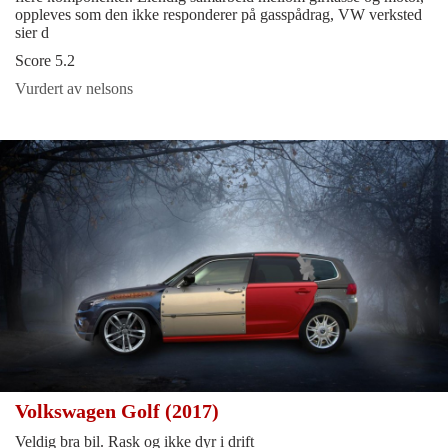
oppleves som den ikke responderer på gasspådrag, VW verksted
sier d
Score 5.2
Vurdert av nelsons
Volkswagen Golf (2017)
Veldig bra bil. Rask og ikke dyr i drift