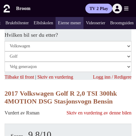
Broom
TV 2 Play
t
Bruktbiltester
Elbilskolen
Eierne mener
Videoserier
Broomguiden
Hvilken bil ser du etter?
Tilbake til front
|
Skriv en vurdering
Logg inn / Redigere
2017 Volkswagen Golf R 2,0 TSI 300hk
4MOTION DSG Stasjonsvogn Bensin
Vurdert av Rsman
Skriv en vurdering av denne bilen
9.8/10